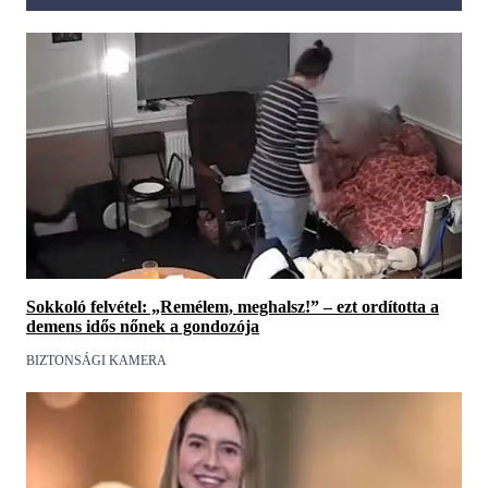
Sokkoló felvétel: „Remélem, meghalsz!” – ezt ordította a
demens idős nőnek a gondozója
BIZTONSÁGI KAMERA