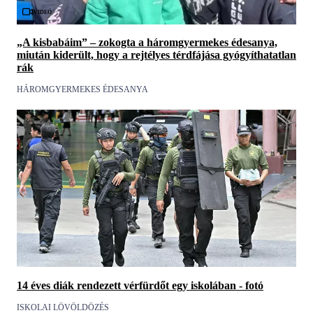
Videó
„A kisbabáim” – zokogta a háromgyermekes édesanya,
miután kiderült, hogy a rejtélyes térdfájása gyógyíthatatlan
rák
HÁROMGYERMEKES ÉDESANYA
14 éves diák rendezett vérfürdőt egy iskolában - fotó
ISKOLAI LÖVÖLDÖZÉS