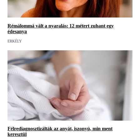
Rémálommá vált a nyaralás: 12 métert zuhant egy
édesanya
ERKÉLY
Félrediagnosztizálták az anyát, iszonyú, min ment
keresztül