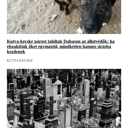
Kutya-kecske párost találtak Dabason az állatvédők: ha
elszakítják őket egymástól, mindketten hangos sírásba
kezdenek
KUTYA KECSKE