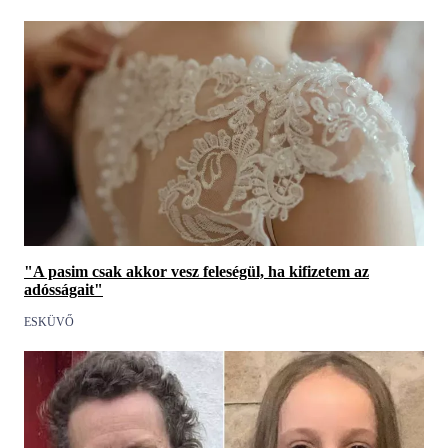
"A pasim csak akkor vesz feleségül, ha kifizetem az
adósságait"
ESKÜVŐ