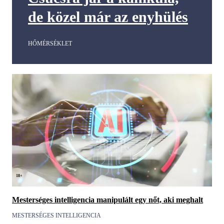
de közel már az enyhülés
HŐMÉRSÉKLET
18+
Mesterséges intelligencia manipulált egy nőt, aki meghalt
MESTERSÉGES INTELLIGENCIA