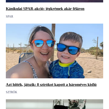
Kánikulai SPAR-akció: jégkrémek akár féláron
SPAR
Azt hitték, játszik: 8 sztrókot kapott a hároméves kisfiú
SZTRÓK