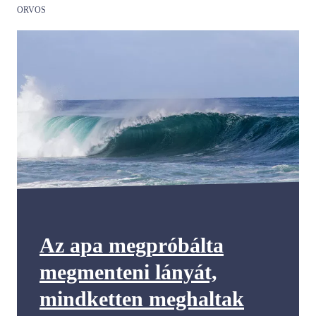
ORVOS
Az apa megpróbálta
megmenteni lányát,
mindketten meghaltak