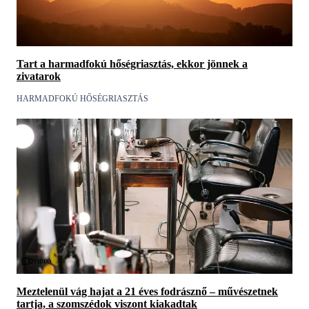
Tart a harmadfokú hőségriasztás, ekkor jönnek a
zivatarok
HARMADFOKÚ HŐSÉGRIASZTÁS
Videó
Meztelenül vág hajat a 21 éves fodrásznő – művészetnek
tartja, a szomszédok viszont kiakadtak