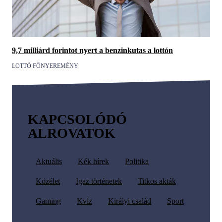
9,7 milliárd forintot nyert a benzinkutas a lottón
LOTTÓ FŐNYEREMÉNY
KAPCSOLÓDÓ
ALROVATOK
Aktuális
Kék hírek
Politika
Közélet
Igaz történetek
Titkos akták
Gaming
Kvíz
Királyi család
Sport