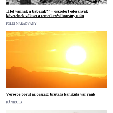
„Hol vannak a babáink?” – összetört édesanyák
követelnek választ a temetkezési botrány után
FÖLDI MARADVÁNY
Vörösbe borul az ország: brutális kánikula vár ránk
KÁNIKULA