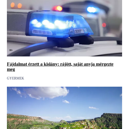
18+
Fájdalmat érzett a kislány: rájött, saját anyja mérgezte
meg
GYERMEK