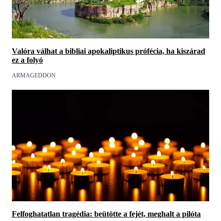
Valóra válhat a bibliai apokaliptikus prófécia, ha kiszárad
ez a folyó
ARMAGEDDON
Felfoghatatlan tragédia: beütötte a fejét, meghalt a pilóta