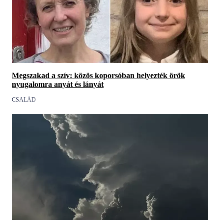
Megszakad a szív: közös koporsóban helyezték örök
nyugalomra anyát és lányát
CSALÁD