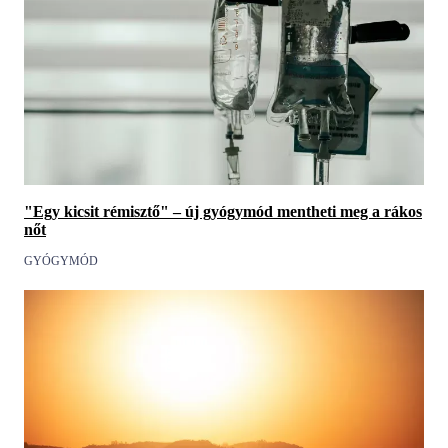
"Egy kicsit rémisztő" – új gyógymód mentheti meg a rákos
nőt
GYÓGYMÓD