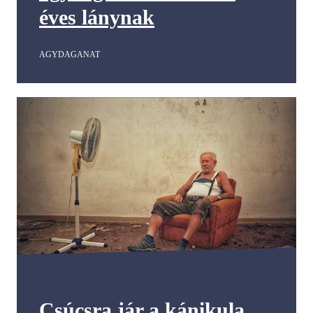
éves lánynak
AGYDAGANAT
Csúcsra jár a kánikula,