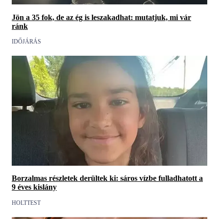
Jön a 35 fok, de az ég is leszakadhat: mutatjuk, mi vár
ránk
IDŐJÁRÁS
Borzalmas részletek derültek ki: sáros vízbe fulladhatott a
9 éves kislány
HOLTTEST