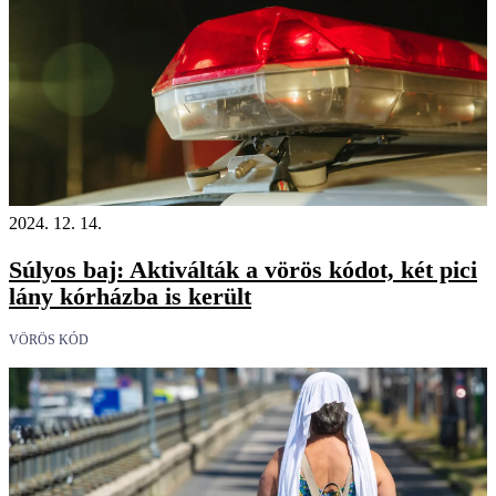
2024. 12. 14.
Súlyos baj: Aktiválták a vörös kódot, két pici
lány kórházba is került
VÖRÖS KÓD