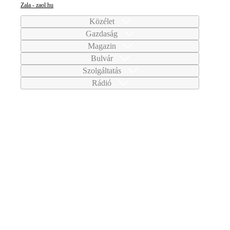
Zala - zaol.hu
Közélet
Gazdaság
Magazin
Bulvár
Szolgáltatás
Rádió