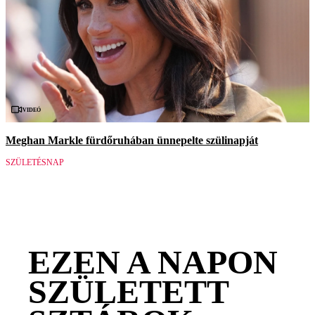
Videó
Meghan Markle fürdőruhában ünnepelte szülinapját
SZÜLETÉSNAP
EZEN A NAPON
SZÜLETETT