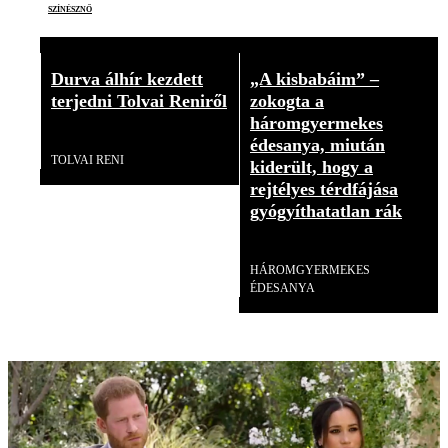
színésznő
Durva álhír kezdett
„A kisbabáim” –
terjedni Tolvai Reniről
zokogta a
háromgyermekes
Videó
édesanya, miután
TOLVAI RENI
kiderült, hogy a
rejtélyes térdfájása
gyógyíthatatlan rák
Videó
HÁROMGYERMEKES
ÉDESANYA