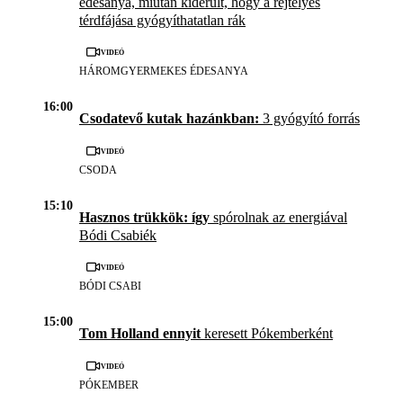
édesanya, miután kiderült, hogy a rejtélyes
térdfájása gyógyíthatatlan rák
Videó
HÁROMGYERMEKES ÉDESANYA
16:00
Csodatevő kutak hazánkban:
3 gyógyító forrás
Videó
CSODA
15:10
Hasznos trükkök: így
spórolnak az energiával
Bódi Csabiék
Videó
BÓDI CSABI
15:00
Tom Holland ennyit
keresett Pókemberként
Videó
PÓKEMBER