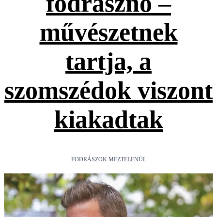
fodrásznő –
művészetnek
tartja, a
szomszédok viszont
kiakadtak
FODRÁSZOK MEZTELENÜL