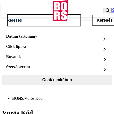
Keresés
Dátum tartomány
Cikk típusa
Rovatok
Szerző szerint
Csak címkében
BORS
/
Vörös Kód
Vörös Kód