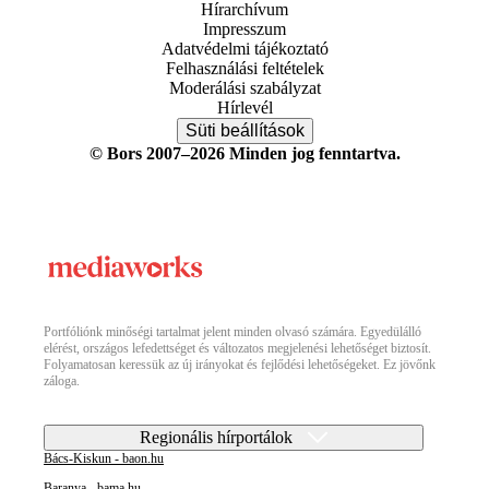
Hírarchívum
Impresszum
Adatvédelmi tájékoztató
Felhasználási feltételek
Moderálási szabályzat
Hírlevél
Süti beállítások
© Bors 2007–2026 Minden jog fenntartva.
Portfóliónk minőségi tartalmat jelent minden olvasó számára. Egyedülálló
elérést, országos lefedettséget és változatos megjelenési lehetőséget biztosít.
Folyamatosan keressük az új irányokat és fejlődési lehetőségeket. Ez jövőnk
záloga.
Regionális hírportálok
Bács-Kiskun - baon.hu
Baranya - bama.hu