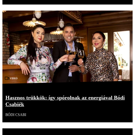
Videó
Hasznos trükkök: így spórolnak az energiával Bódi
Csabiék
BÓDI CSABI