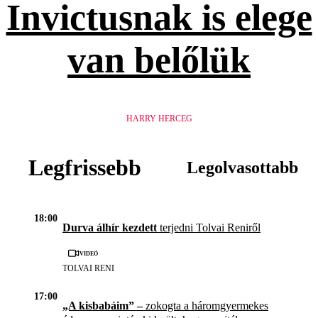
Invictusnak is elege
van belőlük
HARRY HERCEG
Legfrissebb
Legolvasottabb
18:00
Durva álhír kezdett
terjedni Tolvai Reniről
Videó
TOLVAI RENI
17:00
„A kisbabáim” –
zokogta a háromgyermekes