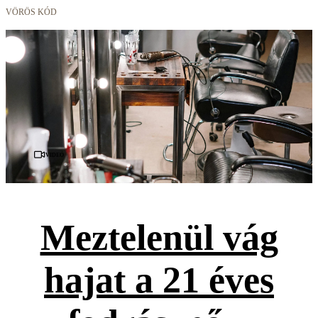
VÖRÖS KÓD
Videó
Meztelenül vág
hajat a 21 éves