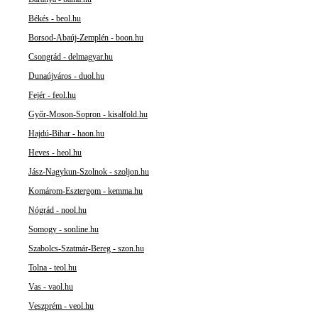
Békés - beol.hu
Borsod-Abaúj-Zemplén - boon.hu
Csongrád - delmagyar.hu
Dunaújváros - duol.hu
Fejér - feol.hu
Győr-Moson-Sopron - kisalfold.hu
Hajdú-Bihar - haon.hu
Heves - heol.hu
Jász-Nagykun-Szolnok - szoljon.hu
Komárom-Esztergom - kemma.hu
Nógrád - nool.hu
Somogy - sonline.hu
Szabolcs-Szatmár-Bereg - szon.hu
Tolna - teol.hu
Vas - vaol.hu
Veszprém - veol.hu