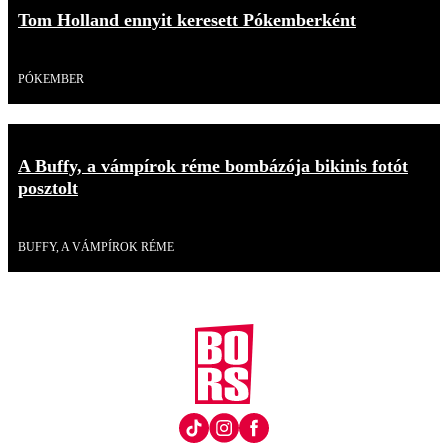
Tom Holland ennyit keresett Pókemberként
Videó
PÓKEMBER
A Buffy, a vámpírok réme bombázója bikinis fotót
posztolt
Videó
BUFFY, A VÁMPÍROK RÉME