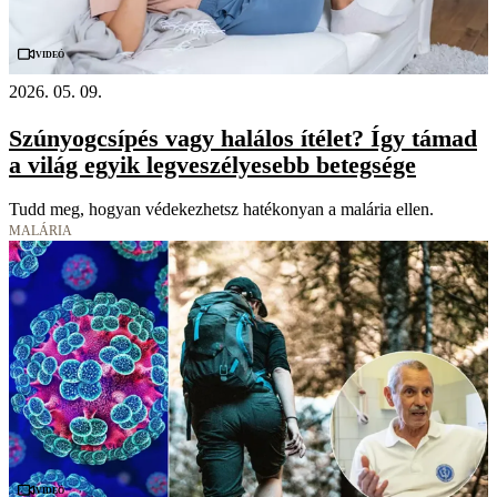
Videó
2026. 05. 09.
Szúnyogcsípés vagy halálos ítélet? Így támad
a világ egyik legveszélyesebb betegsége
Tudd meg, hogyan védekezhetsz hatékonyan a malária ellen.
MALÁRIA
Videó