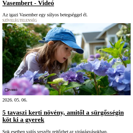
Vasembert - Videó
Az igazi Vasember egy súlyos betegséggel él.
SZÍVELÉGTELENSÉG
Videó
2026. 05. 06.
5 tavaszi kerti növény, amitől a sürgősségin
köt ki a gyerek
Sok esetben valós veszély rejtőzhet az virágágyásokban.