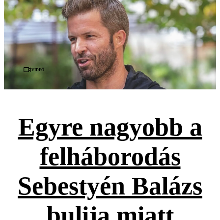
Videó
Egyre nagyobb a
felháborodás
Sebestyén Balázs
bulija miatt