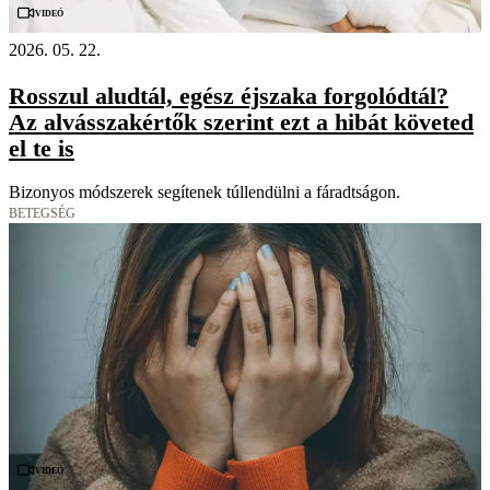
Videó
2026. 05. 22.
Rosszul aludtál, egész éjszaka forgolódtál?
Az alvásszakértők szerint ezt a hibát követed
el te is
Bizonyos módszerek segítenek túllendülni a fáradtságon.
BETEGSÉG
Videó