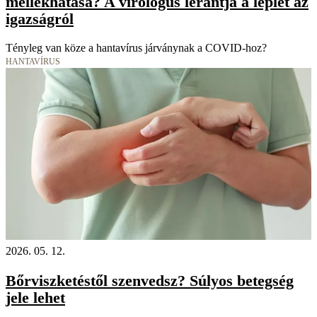
mellékhatása? A virológus lerántja a leplet az
igazságról
Tényleg van köze a hantavírus járványnak a COVID-hoz?
HANTAVÍRUS
2026. 05. 12.
Bőrviszketéstől szenvedsz? Súlyos betegség
jele lehet