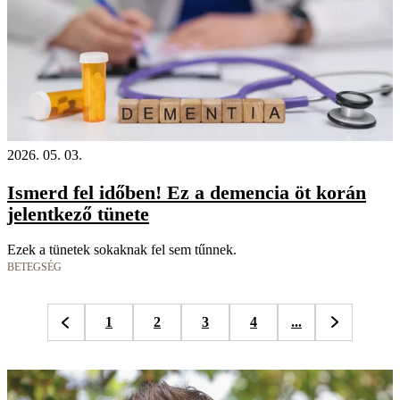
2026. 05. 03.
Ismerd fel időben! Ez a demencia öt korán
jelentkező tünete
Ezek a tünetek sokaknak fel sem tűnnek.
BETEGSÉG
1
2
3
4
...