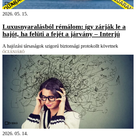
Videó
2026. 05. 15.
Luxusnyaralásból rémálom: így zárják le a
hajót, ha felüti a fejét a járvány – Interjú
A hajózási társaságok szigorú biztonsági protokollt követnek
ÓCEÁNJÁRÓ
Videó
2026. 05. 14.