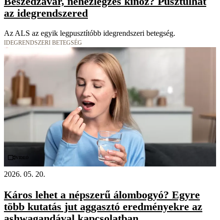
Beszédzavar, nehézlégzés kínoz? Pusztulhat
az idegrendszered
Az ALS az egyik legpusztítóbb idegrendszeri betegség.
IDEGRENDSZERI BETEGSÉG
Videó
2026. 05. 20.
Káros lehet a népszerű álombogyó? Egyre
több kutatás jut aggasztó eredményekre az
ashwagandával kapcsolatban