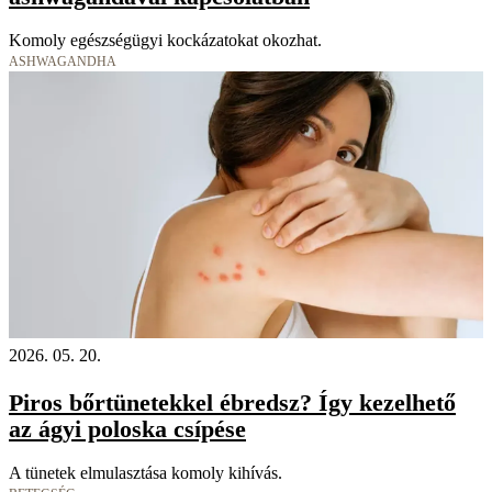
Komoly egészségügyi kockázatokat okozhat.
ASHWAGANDHA
2026. 05. 20.
Piros bőrtünetekkel ébredsz? Így kezelhető
az ágyi poloska csípése
A tünetek elmulasztása komoly kihívás.