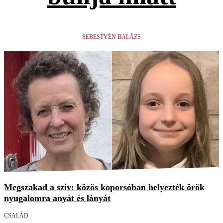
SEBESTYÉN BALÁZS
Megszakad a szív: közös koporsóban helyezték örök
nyugalomra anyát és lányát
CSALÁD