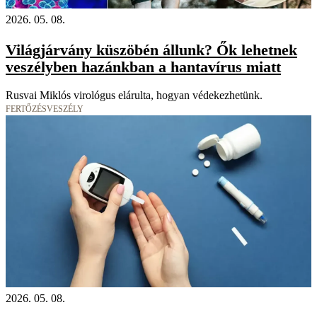
2026. 05. 08.
Világjárvány küszöbén állunk? Ők lehetnek
veszélyben hazánkban a hantavírus miatt
Rusvai Miklós virológus elárulta, hogyan védekezhetünk.
FERTŐZÉSVESZÉLY
2026. 05. 08.