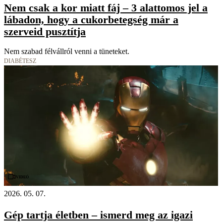
Nem csak a kor miatt fáj – 3 alattomos jel a
lábadon, hogy a cukorbetegség már a
szerveid pusztítja
Nem szabad félvállról venni a tüneteket.
DIABÉTESZ
Videó
2026. 05. 07.
Gép tartja életben – ismerd meg az igazi