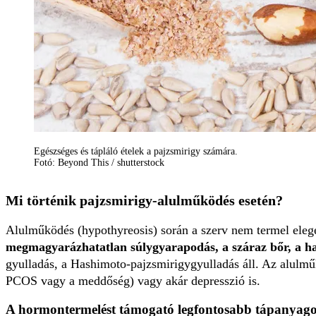
Egészséges és tápláló ételek a pajzsmirigy számára.
Fotó: Beyond This / shutterstock
Mi történik pajzsmirigy-alulműködés esetén?
Alulműködés (hypothyreosis) során a szerv nem termel eleg
megmagyarázhatatlan súlygyarapodás, a száraz bőr, a haj
gyulladás, a Hashimoto-pajzsmirigygyulladás áll. Az alulműk
PCOS vagy a meddőség) vagy akár depresszió is.
A hormontermelést támogató legfontosabb tápanyag