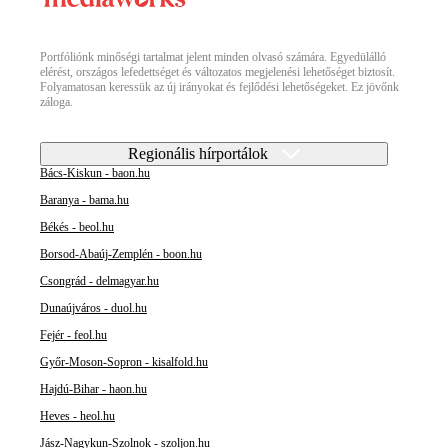
Portfóliónk minőségi tartalmat jelent minden olvasó számára. Egyedülálló
elérést, országos lefedettséget és változatos megjelenési lehetőséget biztosít.
Folyamatosan keressük az új irányokat és fejlődési lehetőségeket. Ez jövőnk
záloga.
Regionális hírportálok
Bács-Kiskun - baon.hu
Baranya - bama.hu
Békés - beol.hu
Borsod-Abaúj-Zemplén - boon.hu
Csongrád - delmagyar.hu
Dunaújváros - duol.hu
Fejér - feol.hu
Győr-Moson-Sopron - kisalfold.hu
Hajdú-Bihar - haon.hu
Heves - heol.hu
Jász-Nagykun-Szolnok - szoljon.hu