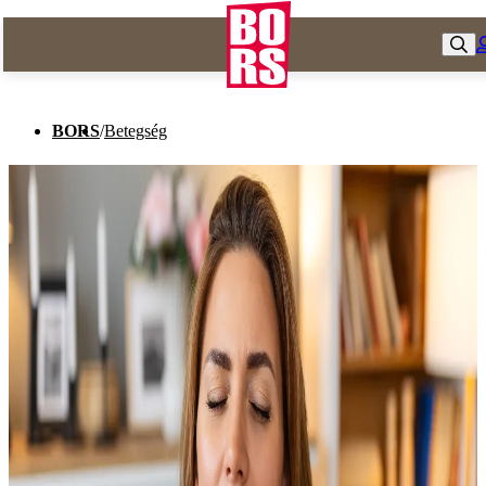
BORS
/
Betegség