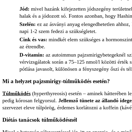
Jód:
mivel hazánk kifejezetten jódszegény területnek
halak és a jódozott só. Fontos azonban, hogy Hashim
Szelén:
ez az ásványi anyag elengedhetetlen ahhoz, 
napi 1-2 szem fedezi a szükségletet.
Cink és vas:
mindkét elem szükséges a hormonszintéz
az étrendbe.
D-vitamin:
az autoimmun pajzsmirigybetegeknél szin
vérvizsgálatok során a 75–125 nmol/l közötti érték 
pótlása javasolt, különösen a fényszegény őszi és té
Mi a helyzet pajzsmirigy-túlműködés esetén?
Túlműködés
(hyperthyreosis) esetén – aminek hátterében 
pedig kórosan felgyorsul.
Jellemző tünete az állandó idege
szervezet eleve túlpörög, érdemes korlátozni a koffein (kávé
Diétás tanácsok túlműködésnél
Mivel a betegség súlyvesztéssel jár, itt az energia- és a mi