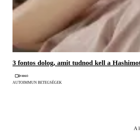
3 fontos dolog, amit tudnod kell a Hashimo
Videó
AUTOIMMUN BETEGSÉGEK
A l