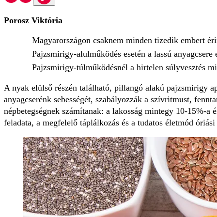
Porosz Viktória
Magyarországon csaknem minden tizedik embert érint
Pajzsmirigy-alulműködés esetén a lassú anyagcsere el
Pajzsmirigy-túlműködésnél a hirtelen súlyvesztés mia
A nyak elülső részén található, pillangó alakú pajzsmirigy 
anyagcserénk sebességét, szabályozzák a szívritmust, fenntar
népbetegségnek számítanak: a lakosság mintegy 10-15%-a éri
feladata, a megfelelő táplálkozás és a tudatos életmód óriási