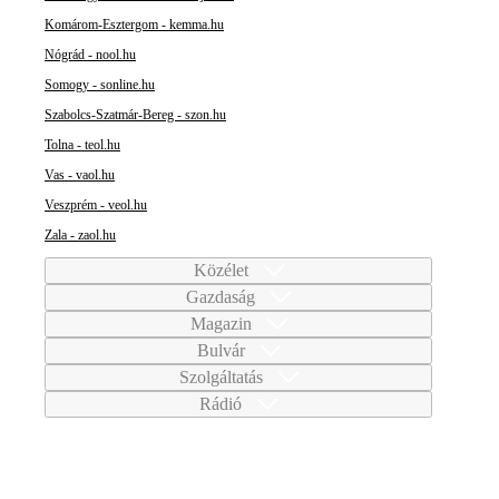
Komárom-Esztergom - kemma.hu
Nógrád - nool.hu
Somogy - sonline.hu
Szabolcs-Szatmár-Bereg - szon.hu
Tolna - teol.hu
Vas - vaol.hu
Veszprém - veol.hu
Zala - zaol.hu
Közélet
Gazdaság
Magazin
Bulvár
Szolgáltatás
Rádió