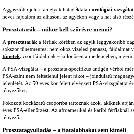
Aggasztóbb jelek, amelyek haladéktalan
urológiai vizsgálat
heves fájdalom az alhason, az ágyékon vagy a hát alsó részén,
Prosztatarák – mikor kell szűrésre menni?
A
prosztatarák
a férfiak körében az egyik leggyakoribb dag
sokszor tünetmentes: nem okoz vizelési panaszt, fájdalmat v
tünetek
: csontfájdalmak – különösen a medencében, a gerin
A PSA-vizsgálat – a prosztata-specifikus antigén vérből mé
PSA-szint nem feltétlenül jelent rákot – jóindulatú megnagyo
jelenlétét. Az 50 éves kor felett elvégzett PSA-vizsgálatot é
tényezőket.
Fokozott kockázatú csoportba tartoznak azok, akiknek apjáná
éves PSA-ellenőrzést. Az afroamerikai és karibi férfiaknál
tényező.
Prosztatagyulladás – a fiatalabbakat sem kíméli