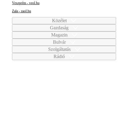
Veszprém - veol.hu
Zala - zaol.hu
Közélet
Gazdaság
Magazin
Bulvár
Szolgáltatás
Rádió