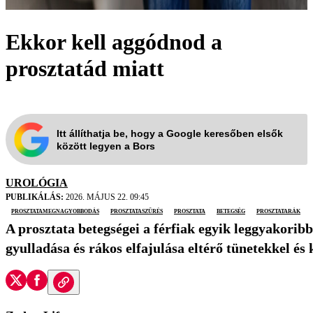
Ekkor kell aggódnod a
prosztatád miatt
Itt állíthatja be, hogy a Google keresőben elsők
között legyen a Bors
UROLÓGIA
PUBLIKÁLÁS:
2026. MÁJUS 22. 09:45
prosztatamegnagyobbodás
prosztataszűrés
prosztata
betegség
prosztatarák
A prosztata betegségei a férfiak egyik leggyakorib
gyulladása és rákos elfajulása eltérő tünetekkel és