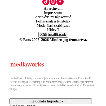
Hírarchívum
Impresszum
Adatvédelmi tájékoztató
Felhasználási feltételek
Moderálási szabályzat
Hírlevél
Süti beállítások
© Bors 2007–2026 Minden jog fenntartva.
Portfóliónk minőségi tartalmat jelent minden olvasó számára. Egyedülálló
elérést, országos lefedettséget és változatos megjelenési lehetőséget biztosít.
Folyamatosan keressük az új irányokat és fejlődési lehetőségeket. Ez jövőnk
záloga.
Regionális hírportálok
Bács-Kiskun - baon.hu