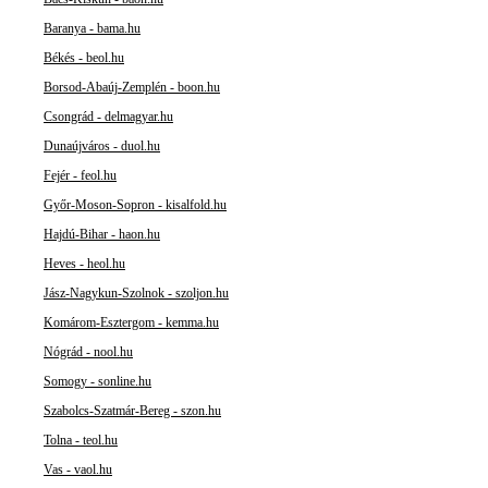
Baranya - bama.hu
Békés - beol.hu
Borsod-Abaúj-Zemplén - boon.hu
Csongrád - delmagyar.hu
Dunaújváros - duol.hu
Fejér - feol.hu
Győr-Moson-Sopron - kisalfold.hu
Hajdú-Bihar - haon.hu
Heves - heol.hu
Jász-Nagykun-Szolnok - szoljon.hu
Komárom-Esztergom - kemma.hu
Nógrád - nool.hu
Somogy - sonline.hu
Szabolcs-Szatmár-Bereg - szon.hu
Tolna - teol.hu
Vas - vaol.hu