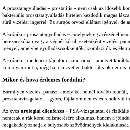
A prosztatagyulladás – prostatitis – nem csak az idősebb koro
bakteriális prosztatagyulladás hirtelen kezdődik magas lázz
sűrű vizelési ingerrel. Ez sürgős orvosi ellátást igényel, de 
A krónikus prosztatagyulladás – amelynek egy részénél nem
herezacskóban vagy a végbél körül, esetenként vizelési pana
igényel, amelybe gyulladáscsökkentők, izomlazítók és életmó
A krónikus medencei fájdalom szindróma – amelyet korábban a
komolyan rontja, még ha a közvetlen bakteriális ok nem is mu
Mikor és hova érdemes fordulni?
Bármilyen vizelési panasz, amely két hétnél tovább fennáll, 
prosztatavizsgálatot – gyors, fájdalommentes és rendkívül in
Az éves
urológiai ellenőrzés
– PSA-vizsgálattal és fizikális
nemcsak a rák korai felismerésére alkalmas, hanem a jóindul
megakadályozhatja a súlyosabb szövődmények kialakulását.