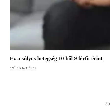
Ez a súlyos betegség 10-ből 9 férfit érint
SZŰRŐVIZSGÁLAT
A l