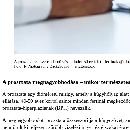
A prosztata rendszeres ellenőrzése minden 50 év feletti férfinak ajánlot
Fotó: R Photography Background / shutterstock
A prosztata megnagyobbodása – mikor természetes
A prosztata egy dióméretű mirigy, amely a húgyhólyag alatt
ellátása. 40-50 éves kortól szinte minden férfinál megkez
prosztata-hiperpláziának (BPH) nevezzük.
A megnagyobbodott prosztata összeszorítja a húgycsövet, am
nem ürült ki teljesen, sűrűbb vizelési ingert és éjszakai éb