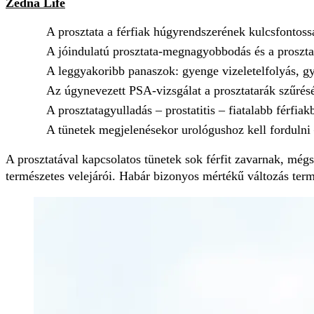
Zedna Life
A prosztata a férfiak húgyrendszerének kulcsfontos
A jóindulatú prosztata-megnagyobbodás és a prosztata
A leggyakoribb panaszok: gyenge vizeletelfolyás, gya
Az úgynevezett PSA-vizsgálat a prosztatarák szűré
A prosztatagyulladás – prostatitis – fiatalabb férfiak
A tünetek megjelenésekor urológushoz kell fordulni –
A prosztatával kapcsolatos tünetek sok férfit zavarnak, még
természetes velejárói. Habár bizonyos mértékű változás termé