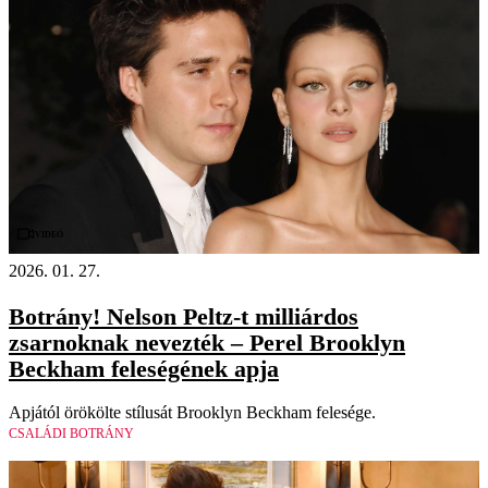
Videó
2026. 01. 27.
Botrány! Nelson Peltz-t milliárdos
zsarnoknak nevezték – Perel Brooklyn
Beckham feleségének apja
Apjától örökölte stílusát Brooklyn Beckham felesége.
CSALÁDI BOTRÁNY