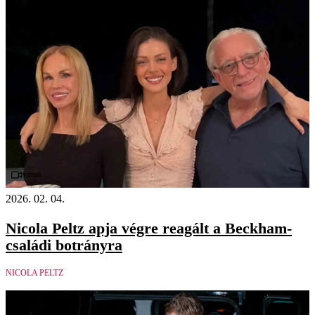
Videó
2026. 02. 04.
Nicola Peltz apja végre reagált a Beckham-
családi botrányra
NICOLA PELTZ