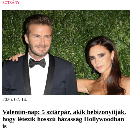
BOTRÁNY
Videó
2026. 02. 14.
Valentin-nap: 5 sztárpár, akik bebizonyítják,
hogy létezik hosszú házasság Hollywoodban
is