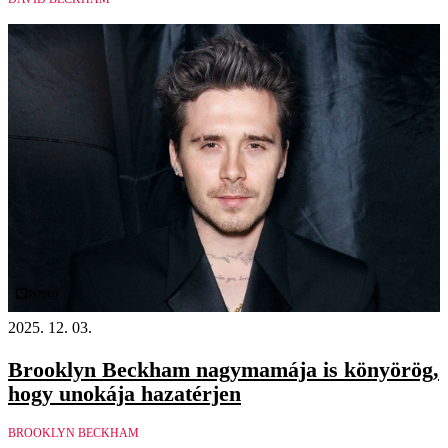
Videó
2025. 12. 03.
Brooklyn Beckham nagymamája is könyörög,
hogy unokája hazatérjen
BROOKLYN BECKHAM