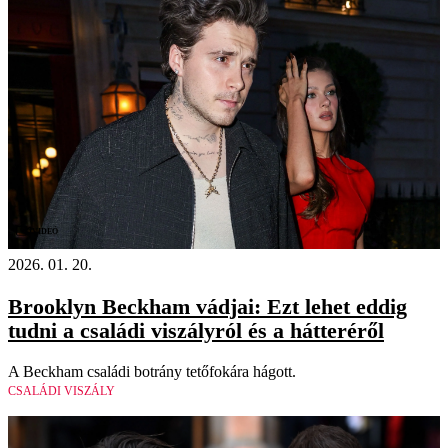
Videó
2026. 01. 20.
Brooklyn Beckham vádjai: Ezt lehet eddig
tudni a családi viszályról és a hátteréről
A Beckham családi botrány tetőfokára hágott.
CSALÁDI VISZÁLY