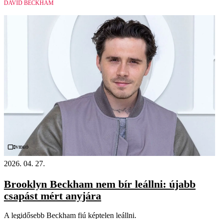
DAVID BECKHAM
Videó
2026. 04. 27.
Brooklyn Beckham nem bír leállni: újabb
csapást mért anyjára
A legidősebb Beckham fiú képtelen leállni.