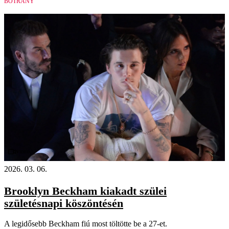
BOTRÁNY
Videó
2026. 03. 06.
Brooklyn Beckham kiakadt szülei
születésnapi köszöntésén
A legidősebb Beckham fiú most töltötte be a 27-et.