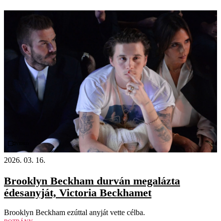
Videó
2026. 03. 16.
Brooklyn Beckham durván megalázta
édesanyját, Victoria Beckhamet
Brooklyn Beckham ezúttal anyját vette célba.