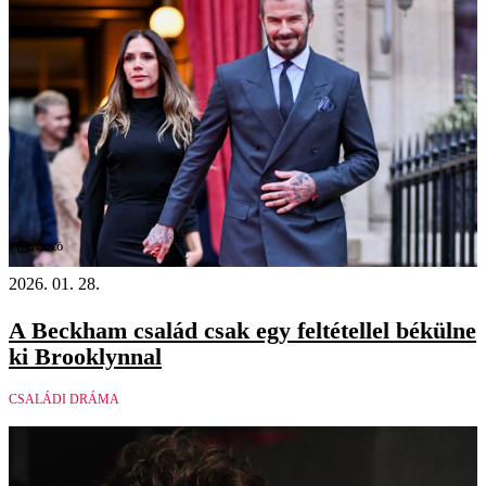
Videó
2026. 01. 28.
A Beckham család csak egy feltétellel békülne
ki Brooklynnal
CSALÁDI DRÁMA