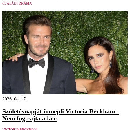
CSALÁDI DRÁMA
2026. 04. 17.
Születésnapját ünnepli Victoria Beckham -
Nem fog rajta a kor
VICTORIA BECKHAM