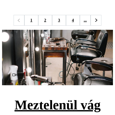
1
2
3
4
...
Videó
Meztelenül vág