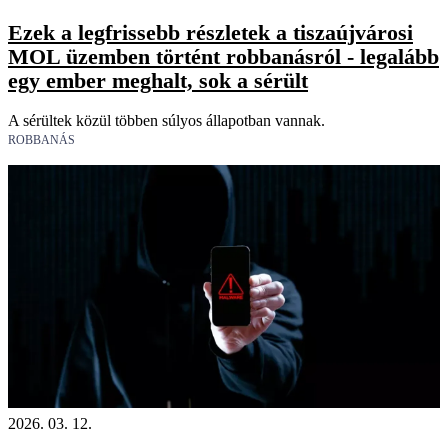
Ezek a legfrissebb részletek a tiszaújvárosi
MOL üzemben történt robbanásról - legalább
egy ember meghalt, sok a sérült
A sérültek közül többen súlyos állapotban vannak.
ROBBANÁS
2026. 03. 12.