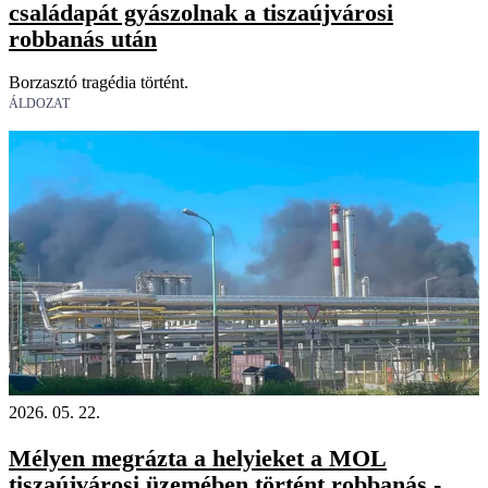
családapát gyászolnak a tiszaújvárosi
robbanás után
Borzasztó tragédia történt.
ÁLDOZAT
2026. 05. 22.
Mélyen megrázta a helyieket a MOL
tiszaújvárosi üzemében történt robbanás -