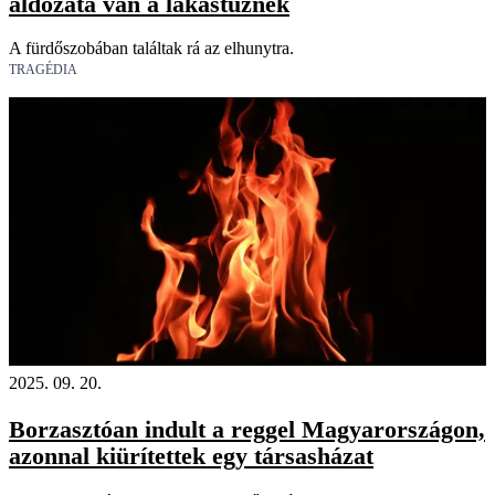
áldozata van a lakástűznek
A fürdőszobában találtak rá az elhunytra.
TRAGÉDIA
2025. 09. 20.
Borzasztóan indult a reggel Magyarországon,
azonnal kiürítettek egy társasházat