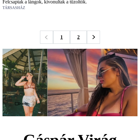
Felcsaptak a lángok, kivonultak a tűzoltók.
TÁRSASHÁZ
1
2
Videó