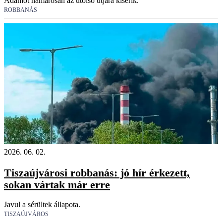
Ádámot hamarosan az utolsó útjára kísérik.
ROBBANÁS
2026. 06. 02.
Tiszaújvárosi robbanás: jó hír érkezett,
sokan vártak már erre
Javul a sérültek állapota.
TISZAÚJVÁROS