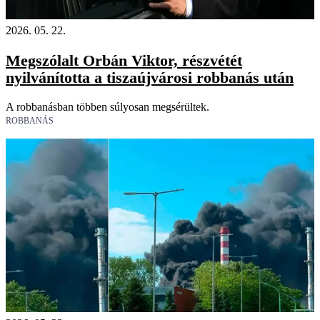
2026. 05. 22.
Megszólalt Orbán Viktor, részvétét
nyilvánította a tiszaújvárosi robbanás után
A robbanásban többen súlyosan megsérültek.
ROBBANÁS