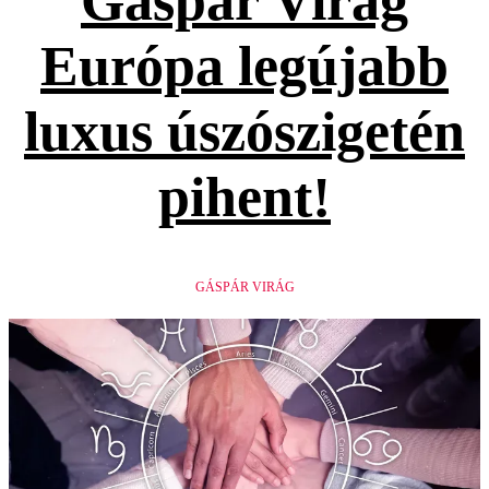
Gáspár Virág
Európa legújabb
luxus úszószigetén
pihent!
GÁSPÁR VIRÁG