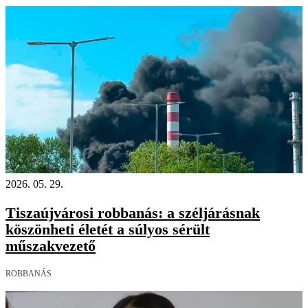
2026. 05. 29.
Tiszaújvárosi robbanás: a széljárásnak
köszönheti életét a súlyos sérült
műszakvezető
ROBBANÁS