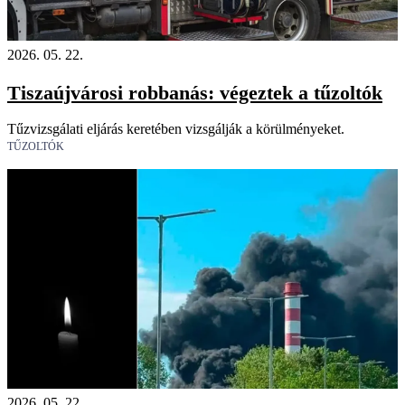
2026. 05. 22.
Tiszaújvárosi robbanás: végeztek a tűzoltók
Tűzvizsgálati eljárás keretében vizsgálják a körülményeket.
TŰZOLTÓK
2026. 05. 22.