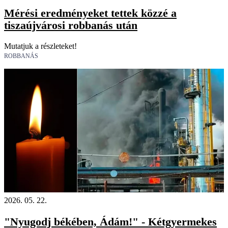
Mérési eredményeket tettek közzé a
tiszaújvárosi robbanás után
Mutatjuk a részleteket!
ROBBANÁS
2026. 05. 22.
"Nyugodj békében, Ádám!" - Kétgyermekes