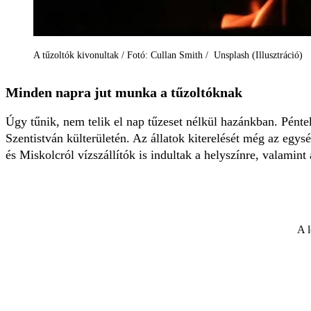
A tűzoltók kivonultak / Fotó: Cullan Smith / Unsplash (Illusztráció)
Minden napra jut munka a tűzoltóknak
Úgy tűnik, nem telik el nap tűzeset nélkül hazánkban. Péntek
Szentistván külterületén. Az állatok kiterelését még az egys
és Miskolcról vízszállítók is indultak a helyszínre, valamint 
A l