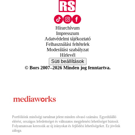
Hírarchívum
Impresszum
Adatvédelmi tájékoztató
Felhasználási feltételek
Moderálási szabályzat
Hírlevél
Süti beállítások
© Bors 2007–2026 Minden jog fenntartva.
Portfóliónk minőségi tartalmat jelent minden olvasó számára. Egyedülálló
elérést, országos lefedettséget és változatos megjelenési lehetőséget biztosít.
Folyamatosan keressük az új irányokat és fejlődési lehetőségeket. Ez jövőnk
záloga.