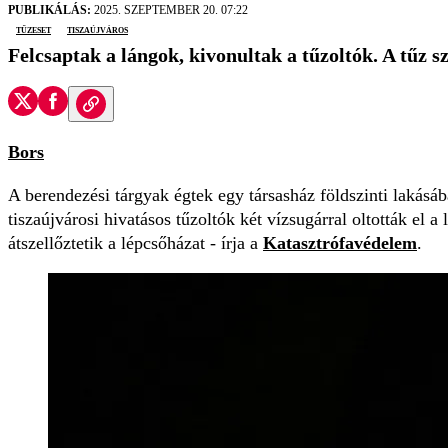
PUBLIKÁLÁS:
2025. SZEPTEMBER 20. 07:22
tűzeset
Tiszaújváros
Felcsaptak a lángok, kivonultak a tűzoltók. A tűz sz
Bors
A berendezési tárgyak égtek egy társasház földszinti lakásáb
tiszaújvárosi hivatásos tűzoltók két vízsugárral oltották el a
átszellőztetik a lépcsőházat - írja a
Katasztrófavédelem
.