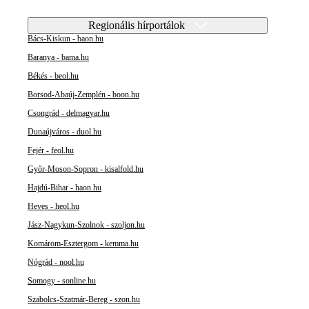
Regionális hírportálok
Bács-Kiskun - baon.hu
Baranya - bama.hu
Békés - beol.hu
Borsod-Abaúj-Zemplén - boon.hu
Csongrád - delmagyar.hu
Dunaújváros - duol.hu
Fejér - feol.hu
Győr-Moson-Sopron - kisalfold.hu
Hajdú-Bihar - haon.hu
Heves - heol.hu
Jász-Nagykun-Szolnok - szoljon.hu
Komárom-Esztergom - kemma.hu
Nógrád - nool.hu
Somogy - sonline.hu
Szabolcs-Szatmár-Bereg - szon.hu