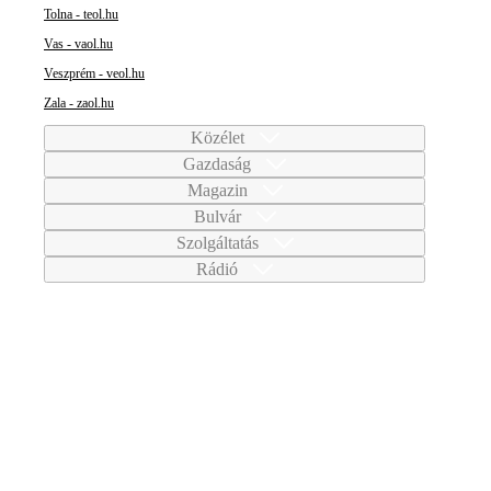
Tolna - teol.hu
Vas - vaol.hu
Veszprém - veol.hu
Zala - zaol.hu
Közélet
Gazdaság
Magazin
Bulvár
Szolgáltatás
Rádió