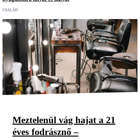
CSALÁD
Videó
Meztelenül vág hajat a 21
éves fodrásznő –