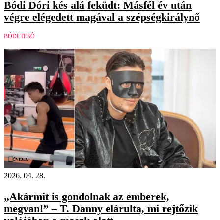
Bódi Dóri kés alá feküdt: Másfél év után
végre elégedett magával a szépségkirálynő
BÓDI TESÓ
Videó
2026. 04. 28.
„Akármit is gondolnak az emberek,
megvan!” – T. Danny elárulta, mi rejtőzik