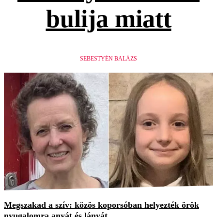
bulija miatt
SEBESTYÉN BALÁZS
Megszakad a szív: közös koporsóban helyezték örök
nyugalomra anyát és lányát