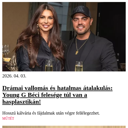
Videó
2026. 04. 03.
Drámai vallomás és hatalmas átalakulás:
Young G Béci felesége túl van a
hasplasztikán!
Hosszú kálvária és fájdalmak után végre fellélegezhet.
MŰTÉT