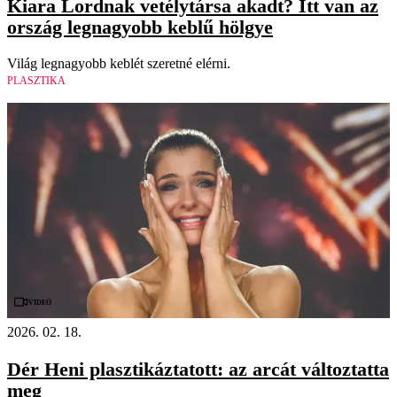
Kiara Lordnak vetélytársa akadt? Itt van az
ország legnagyobb keblű hölgye
Világ legnagyobb keblét szeretné elérni.
PLASZTIKA
Videó
2026. 02. 18.
Dér Heni plasztikáztatott: az arcát változtatta
meg