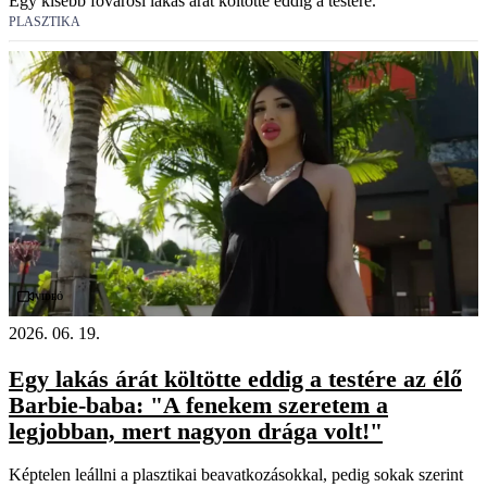
Egy kisebb fővárosi lakás árát költötte eddig a testére.
PLASZTIKA
Videó
2026. 06. 19.
Egy lakás árát költötte eddig a testére az élő
Barbie-baba: "A fenekem szeretem a
legjobban, mert nagyon drága volt!"
Képtelen leállni a plasztikai beavatkozásokkal, pedig sokak szerint