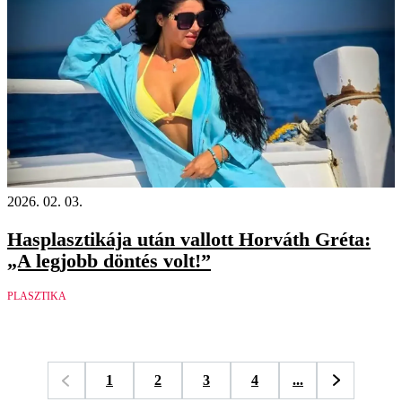
2026. 02. 03.
Hasplasztikája után vallott Horváth Gréta:
„A legjobb döntés volt!”
PLASZTIKA
1
2
3
4
...