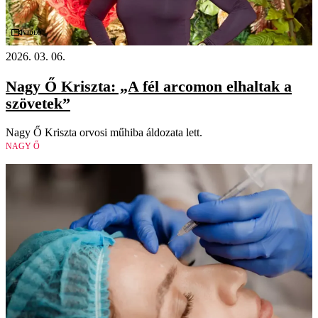
Videó
2026. 03. 06.
Nagy Ő Kriszta: „A fél arcomon elhaltak a
szövetek”
Nagy Ő Kriszta orvosi műhiba áldozata lett.
NAGY Ő