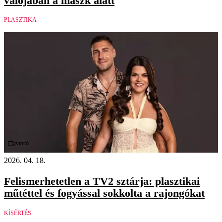
valójában a maszk alatt
PLASZTIKA
Videó
2026. 04. 18.
Felismerhetetlen a TV2 sztárja: plasztikai
műtéttel és fogyással sokkolta a rajongókat
KÍSÉRTÉS