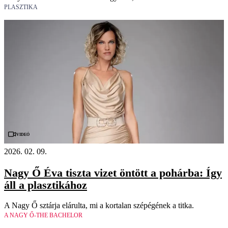
PLASZTIKA
Videó
2026. 02. 09.
Nagy Ő Éva tiszta vizet öntött a pohárba: Így
áll a plasztikához
A Nagy Ő sztárja elárulta, mi a kortalan szépégének a titka.
A NAGY Ő-THE BACHELOR