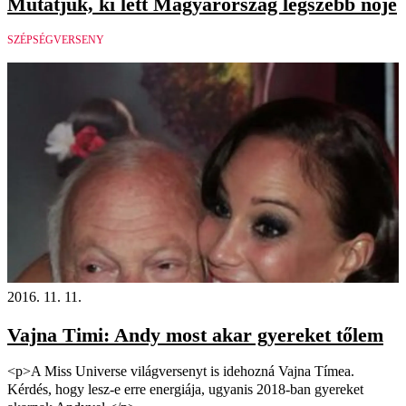
Mutatjuk, ki lett Magyarország legszebb nője
SZÉPSÉGVERSENY
2016. 11. 11.
Vajna Timi: Andy most akar gyereket tőlem
<p>A Miss Universe világversenyt is idehozná Vajna Tímea.
Kérdés, hogy lesz-e erre energiája, ugyanis 2018-ban gyereket