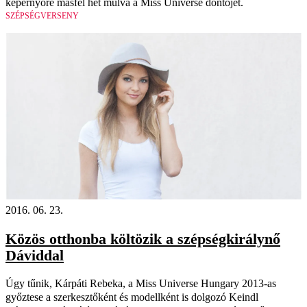
képernyőre másfél hét múlva a Miss Universe döntőjét.
SZÉPSÉGVERSENY
2016. 06. 23.
Közös otthonba költözik a szépségkirálynő
Dáviddal
Úgy tűnik, Kárpáti Rebeka, a Miss Universe Hungary 2013-as
győztese a szerkesztőként és modellként is dolgozó Keindl