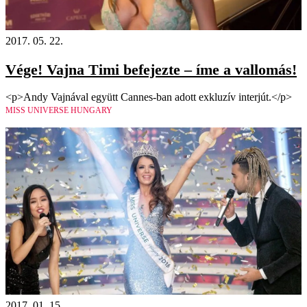
2017. 05. 22.
Vége! Vajna Timi befejezte – íme a vallomás!
<p>Andy Vajnával együtt Cannes-ban adott exkluzív interjút.</p>
MISS UNIVERSE HUNGARY
2017. 01. 15.