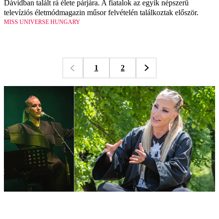
Dávidban talált rá élete párjára. A fiatalok az egyik népszerű
televíziós életmódmagazin műsor felvételén találkoztak először.
MISS UNIVERSE HUNGARY
1
2