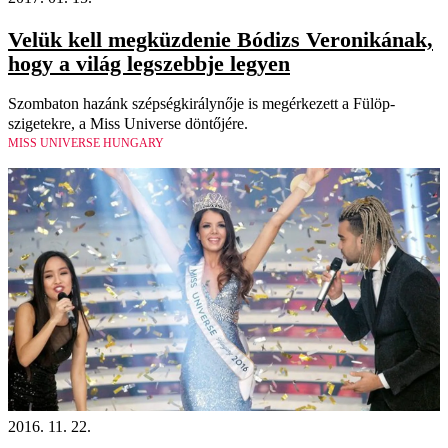
Velük kell megküzdenie Bódizs Veronikának,
hogy a világ legszebbje legyen
Szombaton hazánk szépségkirálynője is megérkezett a Fülöp-
szigetekre, a Miss Universe döntőjére.
MISS UNIVERSE HUNGARY
2016. 11. 22.