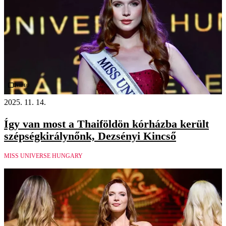
Videó
2025. 11. 14.
Így van most a Thaiföldön kórházba került
szépségkirálynőnk, Dezsényi Kincső
MISS UNIVERSE HUNGARY