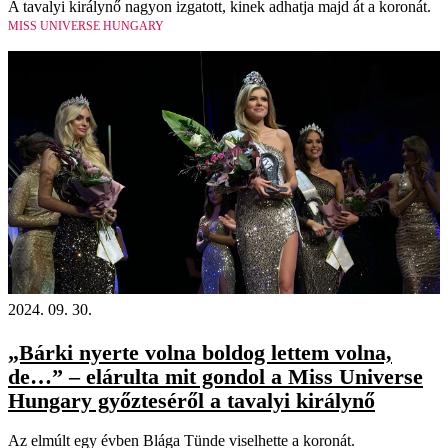
A tavalyi királynő nagyon izgatott, kinek adhatja majd át a koronát.
MISS UNIVERSE HUNGARY
2024. 09. 30.
„Bárki nyerte volna boldog lettem volna,
de…” – elárulta mit gondol a Miss Universe
Hungary győzteséről a tavalyi királynő
Az elmúlt egy évben Blága Tünde viselhette a koronát.