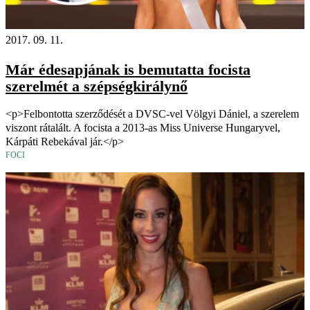
2017. 09. 11.
Már édesapjának is bemutatta focista
szerelmét a szépségkirálynő
<p>Felbontotta szerződését a DVSC-vel Völgyi Dániel, a szerelem
viszont rátalált. A focista a 2013-as Miss Universe Hungaryvel,
Kárpáti Rebekával jár.</p>
FOCI