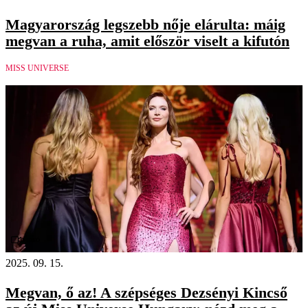
Magyarország legszebb nője elárulta: máig
megvan a ruha, amit először viselt a kifutón
MISS UNIVERSE
Videó
2025. 09. 15.
Megvan, ő az! A szépséges Dezsényi Kincső