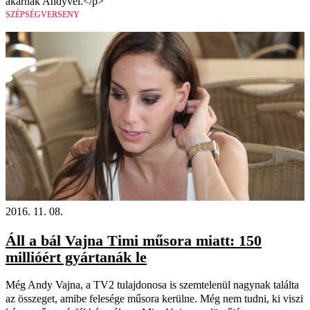
akarnak Andyvel.</p>
SZÉPSÉGVERSENY
2016. 11. 08.
Áll a bál Vajna Timi műsora miatt: 150
millióért gyártanák le
Még Andy Vajna, a TV2 tulajdonosa is szemtelenül nagynak találta
az összeget, amibe felesége műsora kerülne. Még nem tudni, ki viszi