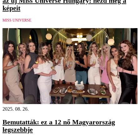
az új Miss Universe Hungary: nézd meg a
képeit
MISS UNIVERSE
2025. 08. 26.
Bemutatták: ez a 12 nő Magyarország
legszebbje