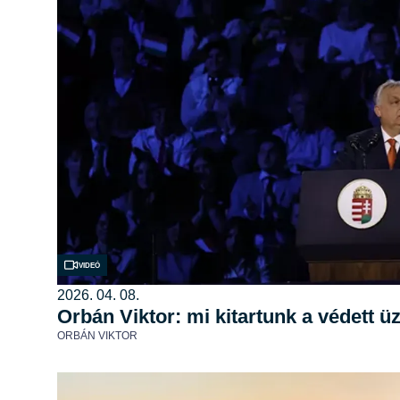
Videó
2026. 04. 08.
Orbán Viktor: mi kitartunk a védett 
ORBÁN VIKTOR