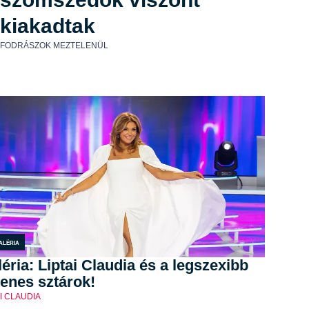
kiakadtak
FODRÁSZOK MEZTELENÜL
aléria
éria: Liptai Claudia és a legszexibb
enes sztárok!
AI CLAUDIA