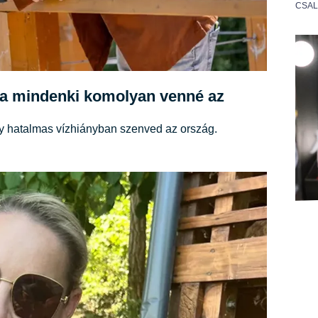
CSA
ha mindenki komolyan venné az
gy hatalmas vízhiányban szenved az ország.