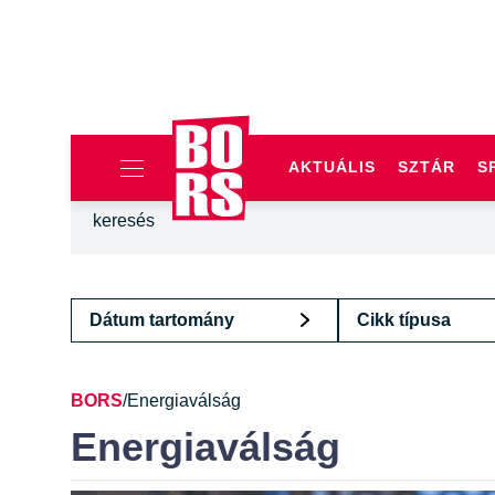
AKTUÁLIS
SZTÁR
S
Dátum tartomány
Cikk típusa
BORS
/
Energiaválság
Energiaválság