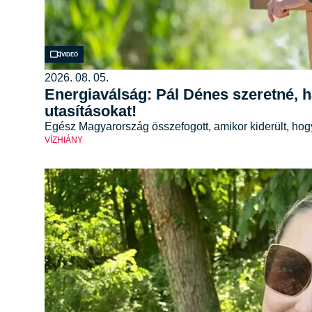
Videó
2026. 08. 05.
Energiaválság: Pál Dénes szeretné, 
utasításokat!
Egész Magyarország összefogott, amikor kiderült, ho
VÍZHIÁNY