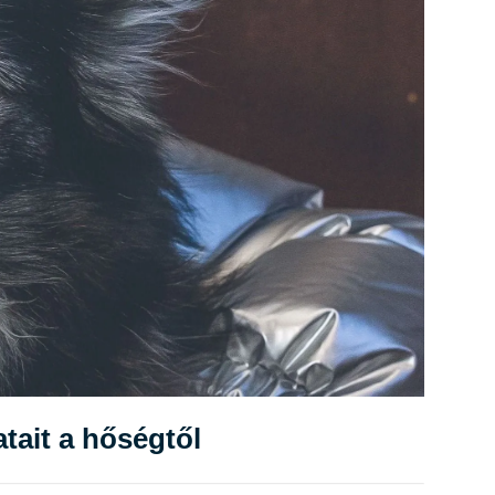
atait a hőségtől