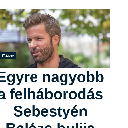
Videó
Egyre nagyobb
a felháborodás
Sebestyén