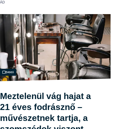
LÁD
Videó
Meztelenül vág hajat a
21 éves fodrásznő –
művészetnek tartja, a
szomszédok viszont