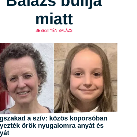
Balázs bulija
miatt
SEBESTYÉN BALÁZS
gszakad a szív: közös koporsóban
lyezték örök nyugalomra anyát és
yát