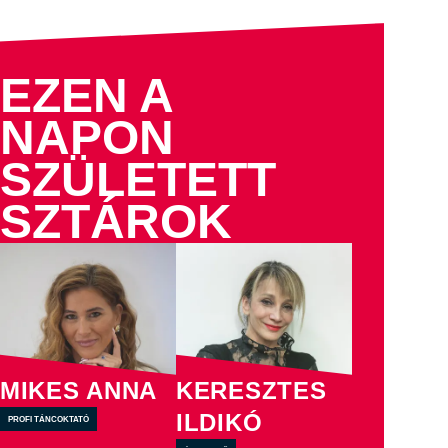
EZEN A
NAPON
SZÜLETETT
SZTÁROK
MIKES ANNA
KERESZTES
ILDIKÓ
profi táncoktató