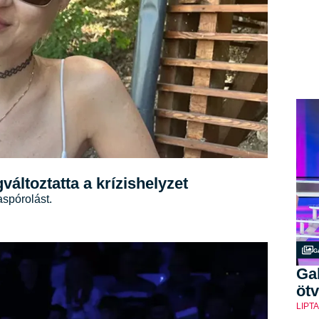
változtatta a krízishelyzet
spórolást.
G
Gal
ötv
LIPT