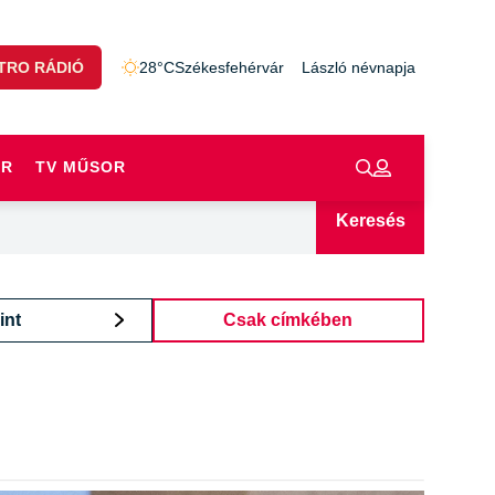
TRO RÁDIÓ
28°C
Székesfehérvár
László névnapja
OR
TV MŰSOR
Keresés
int
Csak címkében