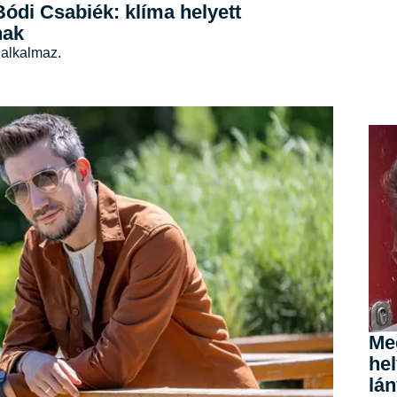
Bódi Csabiék: klíma helyett
nak
 alkalmaz.
Me
he
lán