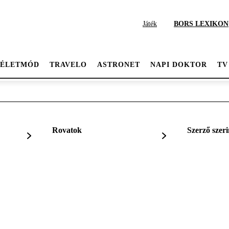
Játék
BORS LEXIKON
ÉLETMÓD
TRAVELO
ASTRONET
NAPI DOKTOR
TV
Rovatok
Szerző szeri