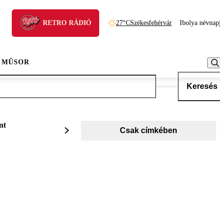
RETRO RÁDIÓ
27°C
Székesfehérvár
Ibolya névnap
 MŰSOR
Keresés
nt
Csak címkében