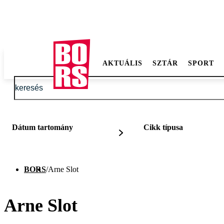
AKTUÁLIS
SZTÁR
SPORT
Dátum tartomány
Cikk típusa
BORS
/
Arne Slot
Arne Slot