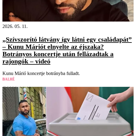
Videó
2026. 05. 11.
„Szívszorító látvány így látni egy családapát”
– Kunu Máriót elnyelte az éjszaka?
Botrányos koncertje után fellázadtak a
rajongók – videó
Kunu Márió koncertje botrányba fulladt.
BALHÉ