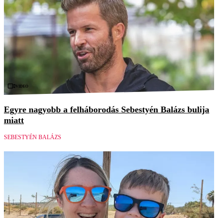
Videó
Egyre nagyobb a felháborodás Sebestyén Balázs bulija
miatt
SEBESTYÉN BALÁZS