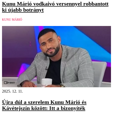
Kunu Márió vodkaivó versennyel robbantott
ki újabb botrányt
KUNU MÁRIÓ
Videó
2025. 12. 11.
Újra dúl a szerelem Kunu Márió és
Kávétejszín között: Itt a bizonyíték