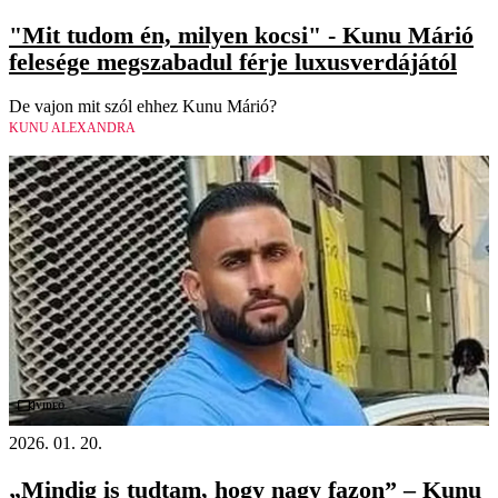
"Mit tudom én, milyen kocsi" - Kunu Márió
felesége megszabadul férje luxusverdájától
De vajon mit szól ehhez Kunu Márió?
KUNU ALEXANDRA
Videó
2026. 01. 20.
„Mindig is tudtam, hogy nagy fazon” – Kunu