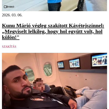
Videó
2026. 03. 06.
Kunu Márió végleg szakított Kávétejszínnel:
„Megviselt lelkileg, hogy hol együtt volt, hol
külön!"
SZAKÍTÁS
Videó