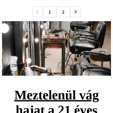
1
2
Videó
Meztelenül vág
hajat a 21 éves