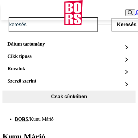
Keresés
Dátum tartomány
Cikk típusa
Rovatok
Szerző szerint
Csak címkében
BORS
/
Kunu Márió
Kunu Márió