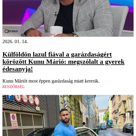
Videó
2026. 01. 14.
Külföldön lazul fiával a garázdaságért
körözött Kunu Márió: megszólalt a gyerek
édesanyja!
Kunu Máriót most éppen garázdaság miatt keresik.
RENDŐRSÉG