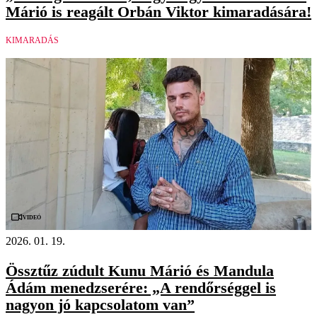
Márió is reagált Orbán Viktor kimaradására!
KIMARADÁS
Videó
2026. 01. 19.
Össztűz zúdult Kunu Márió és Mandula
Ádám menedzserére: „A rendőrséggel is
nagyon jó kapcsolatom van”