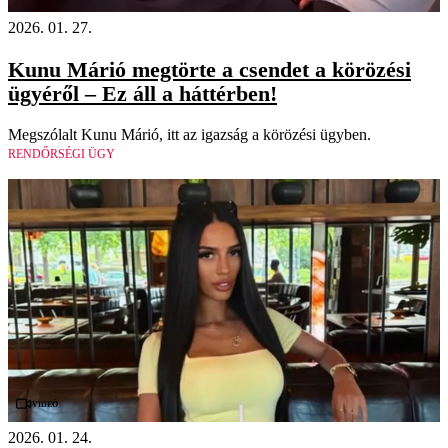
2026. 01. 27.
Kunu Márió megtörte a csendet a körözési
ügyéről – Ez áll a háttérben!
Megszólalt Kunu Márió, itt az igazság a körözési ügyben.
RENDŐRSÉGI ÜGY
Videó
2026. 01. 24.