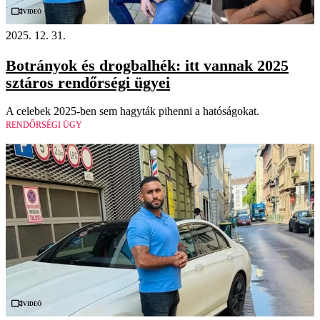
Videó
2025. 12. 31.
Botrányok és drogbalhék: itt vannak 2025
sztáros rendőrségi ügyei
A celebek 2025-ben sem hagyták pihenni a hatóságokat.
RENDŐRSÉGI ÜGY
Videó