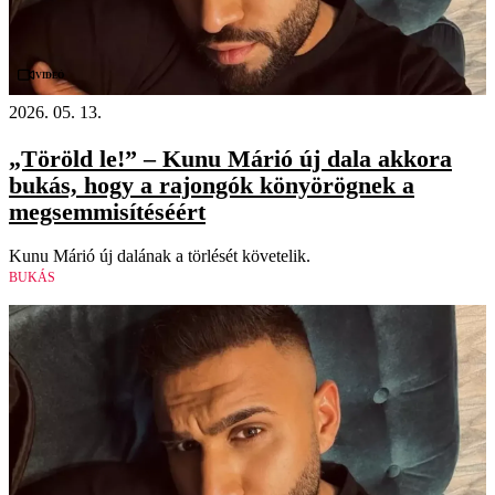
Videó
2026. 05. 13.
„Töröld le!” – Kunu Márió új dala akkora
bukás, hogy a rajongók könyörögnek a
megsemmisítéséért
Kunu Márió új dalának a törlését követelik.
BUKÁS