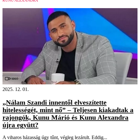
KUNU ALEXANDRA
Videó
2025. 12. 01.
„Nálam Szandi innentől elveszítette
hitelességét, mint nő” – Teljesen kiakadtak a
rajongók, Kunu Márió és Kunu Alexandra
újra együtt?
A viharos házasság úgy tűnt, végleg lezárult. Eddig...