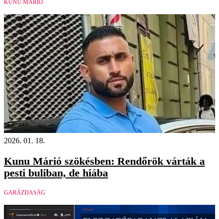
KUNU MÁRIÓ
Videó
2026. 01. 18.
Kunu Márió szökésben: Rendőrök várták a
pesti buliban, de hiába
GARÁZDASÁG