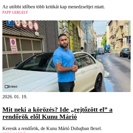
Az utóbbi időben több kritikát kap menedzseltjei miatt.
PAPP GERGELY
Videó
2026. 01. 19.
Mit neki a körözés? Ide „rejtőzött el” a
rendőrök elől Kunu Márió
Keresik a rendőrök, de Kunu Márió Dubajban flexel.