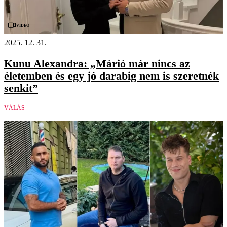
Videó
2025. 12. 31.
Kunu Alexandra: „Márió már nincs az
életemben és egy jó darabig nem is szeretnék
senkit”
VÁLÁS