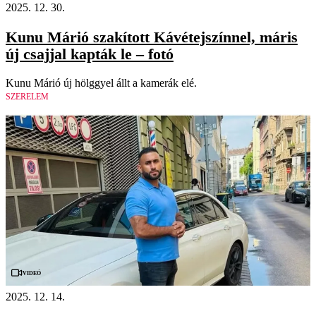
2025. 12. 30.
Kunu Márió szakított Kávétejszínnel, máris
új csajjal kapták le – fotó
Kunu Márió új hölggyel állt a kamerák elé.
SZERELEM
Videó
2025. 12. 14.