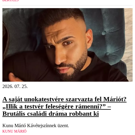
BÉKÜLÉS
2026. 07. 25.
A saját unokatestvére szarvazta fel Máriót?
„Illik a testvér feleségére rámenni?” –
Brutális családi dráma robbant ki
Kunu Márió Kávétejszínnek üzent.
KUNU MÁRIÓ