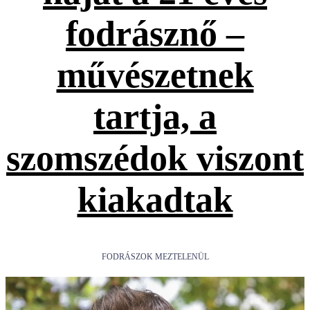
fodrásznő –
művészetnek
tartja, a
szomszédok viszont
kiakadtak
FODRÁSZOK MEZTELENÜL