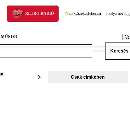
RETRO RÁDIÓ
26°C
Székesfehérvár
Ibolya névnap
 MŰSOR
Keresés
nt
Csak címkében