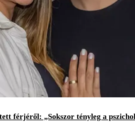
ett férjéről: „Sokszor tényleg a pszic