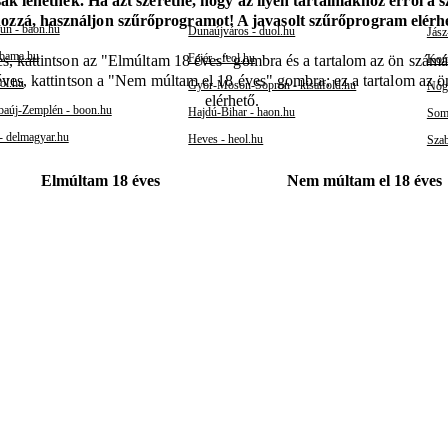
k lehetnek. Ha azt szeretné, hogy az ilyen tartalmakhoz erről a 
hozzá, használjon szűrőprogramot! A javasolt szűrőprogram elér
un - baon.hu
Dunaújváros - duol.hu
Jász
 bama.hu
Fejér - feol.hu
Kom
s, kattintson az "Elmúltam 18 éves" gombra és a tartalom az ön számár
éves, kattintson a "Nem múltam el 18 éves" gombra; ez a tartalom az 
ol.hu
Győr-Moson-Sopron - kisalfold.hu
Nógr
elérhető.
aúj-Zemplén - boon.hu
Hajdú-Bihar - haon.hu
Somo
- delmagyar.hu
Heves - heol.hu
Szab
Elmúltam 18 éves
Nem múltam el 18 éves