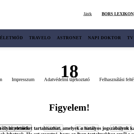
Játék
BORS LEXIKON
ÉLETMÓD
TRAVELO
ASTRONET
NAPI DOKTOR
TV
18
m
Impresszum
Adatvédelmi tájékoztató
Felhasználási felté
Figyelem!
ális hírportálok
Közélet
Gazdaság
Magazin
m olyan elemeket tartalmazhat, amelyek a hatályos jogszabályok ka