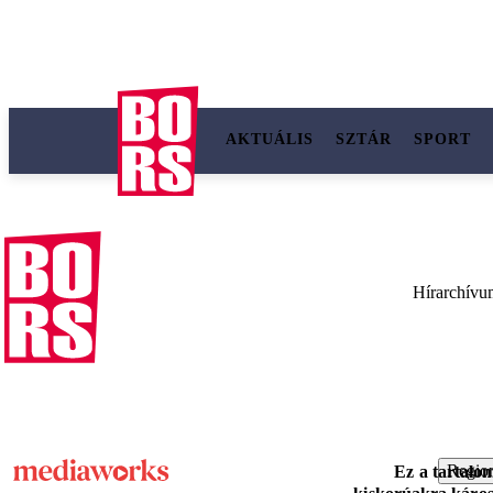
AKTUÁLIS
SZTÁR
SPORT
Hírarchívu
Region
Ez a tartalo