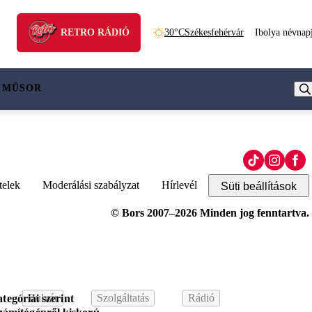
RETRO RÁDIÓ
30°C
Székesfehérvár
Ibolya névnap
 MŰSOR
telek
Moderálási szabályzat
Hírlevél
Süti beállítások
© Bors 2007–2026 Minden jog fenntartva.
Bulvár
Szolgáltatás
Rádió
tegóriái szerint