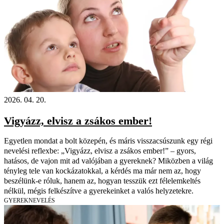
2026. 04. 20.
Vigyázz, elvisz a zsákos ember!
Egyetlen mondat a bolt közepén, és máris visszacsúszunk egy régi
nevelési reflexbe: „Vigyázz, elvisz a zsákos ember!” – gyors,
hatásos, de vajon mit ad valójában a gyereknek? Miközben a világ
tényleg tele van kockázatokkal, a kérdés ma már nem az, hogy
beszélünk-e róluk, hanem az, hogyan tesszük ezt félelemkeltés
nélkül, mégis felkészítve a gyerekeinket a valós helyzetekre.
GYEREKNEVELÉS