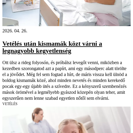
2026. 04. 26.
Vetélés után kismamák közt várni a
legnagyobb kegyetlenség
Ott ülsz a rideg folyosón, és próbálsz levegőt venni, miközben a
kezedben szorongatod azt a papírt, ami egy másodperc alatt törölte
el a jövődet. Még fel sem fogtad a hírt, de máris vissza kell ülnöd a
boldog kismamák közé, ahol minden nevetés és minden kerekedő
pocak egy-egy újabb ütés a szívedre. Ez a kényszerű szembenézés
mások örömével a legmélyebb gyászod közepén olyan teher, amit
egyszerűen nem lenne szabad egyetlen nőtől sem elvárni.
VETÉLÉS