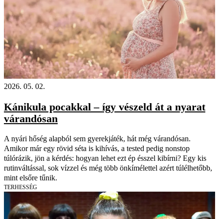
2026. 05. 02.
Kánikula pocakkal – így vészeld át a nyarat
várandósan
A nyári hőség alapból sem gyerekjáték, hát még várandósan.
Amikor már egy rövid séta is kihívás, a tested pedig nonstop
túlórázik, jön a kérdés: hogyan lehet ezt ép ésszel kibírni? Egy kis
rutinváltással, sok vízzel és még több önkímélettel azért túlélhetőbb,
mint elsőre tűnik.
TERHESSÉG