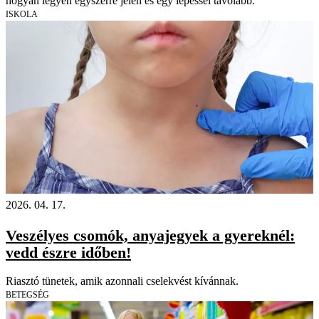
hogyan legyen egyszerre jelen és egy lépéssel távolabb.
ISKOLA
2026. 04. 17.
Veszélyes csomók, anyajegyek a gyereknél:
vedd észre időben!
Riasztó tünetek, amik azonnali cselekvést kívánnak.
BETEGSÉG