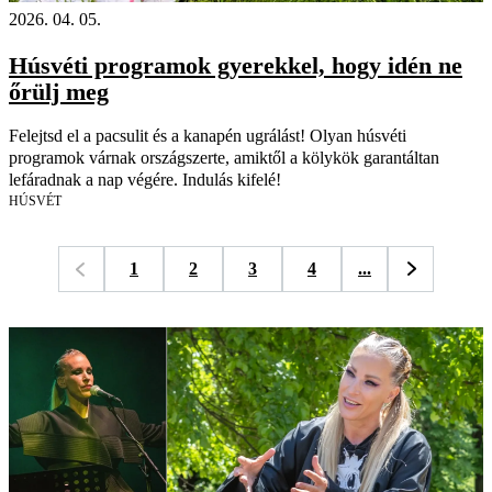
2026. 04. 05.
Húsvéti programok gyerekkel, hogy idén ne
őrülj meg
Felejtsd el a pacsulit és a kanapén ugrálást! Olyan húsvéti
programok várnak országszerte, amiktől a kölykök garantáltan
lefáradnak a nap végére. Indulás kifelé!
HÚSVÉT
1
2
3
4
...