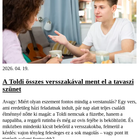
2026. 04. 19.
A Toldi összes versszakával ment el a tavaszi
szünet
Avagy: Miért olyan eszement fontos mindig a verstanulás? Egy vers,
ami eredetileg házi feladatnak indult, pár nap alatt teljes családi
élménnyé nőtte ki magát: a Toldi nemcsak a füzetbe, hanem a
nappaliba, a reggeli rutinba és még az ovis fejébe is beköltözött. És
miközben mindenki kicsit beleőrül a versszakokba, felmerül a
kérdés: vajon tényleg felesleges ez a sok magolás – vagy pont itt
történik valami fontosabb?