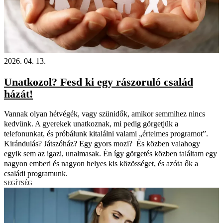
2026. 04. 13.
Unatkozol? Fesd ki egy rászoruló család
házát!
Vannak olyan hétvégék, vagy szünidők, amikor semmihez nincs
kedvünk. A gyerekek unatkoznak, mi pedig görgetjük a
telefonunkat, és próbálunk kitalálni valami „értelmes programot”.
Kirándulás? Játszóház? Egy gyors mozi? És közben valahogy
egyik sem az igazi, unalmasak. Én így görgetés közben találtam egy
nagyon emberi és nagyon helyes kis közösséget, és azóta ők a
családi programunk.
SEGÍTSÉG