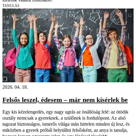
TANULÁS
2026. 04. 18.
Felsős leszel, édesem – már nem kísérlek be
Egy kis kézelengedés, egy nagy ugrás az önállóság felé: az ötödik
osztály nemcsak a gyereknek, a szülőnek is fordulópont. Az alsó
tagozat biztonságos, ismerős világa után hirtelen minden új lesz, és
miközben a gyerek próbál helytállni felsősként, az anya is tanulja,