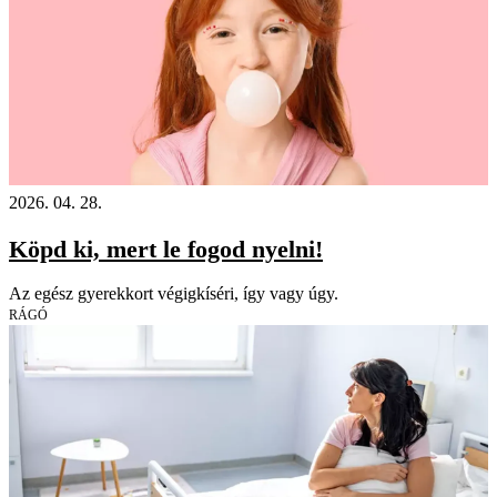
2026. 04. 28.
Köpd ki, mert le fogod nyelni!
Az egész gyerekkort végigkíséri, így vagy úgy.
RÁGÓ