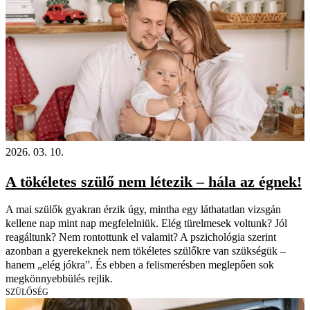
2026. 03. 10.
A tökéletes szülő nem létezik – hála az égnek!
A mai szülők gyakran érzik úgy, mintha egy láthatatlan vizsgán
kellene nap mint nap megfelelniük. Elég türelmesek voltunk? Jól
reagáltunk? Nem rontottunk el valamit? A pszichológia szerint
azonban a gyerekeknek nem tökéletes szülőkre van szükségük –
hanem „elég jókra”. És ebben a felismerésben meglepően sok
megkönnyebbülés rejlik.
SZÜLŐSÉG