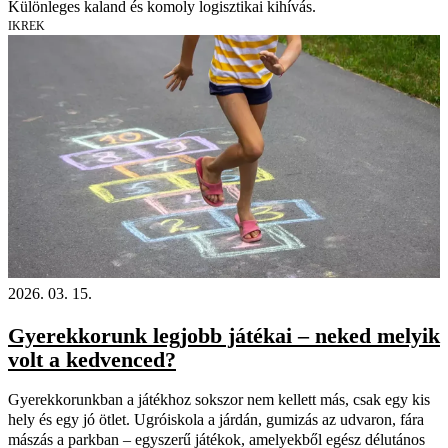
Különleges kaland és komoly logisztikai kihívás.
IKREK
2026. 03. 15.
Gyerekkorunk legjobb játékai – neked melyik
volt a kedvenced?
Gyerekkorunkban a játékhoz sokszor nem kellett más, csak egy kis
hely és egy jó ötlet. Ugróiskola a járdán, gumizás az udvaron, fára
mászás a parkban – egyszerű játékok, amelyekből egész délutános