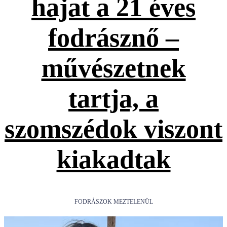
hajat a 21 éves
fodrásznő –
művészetnek
tartja, a
szomszédok viszont
kiakadtak
FODRÁSZOK MEZTELENÜL