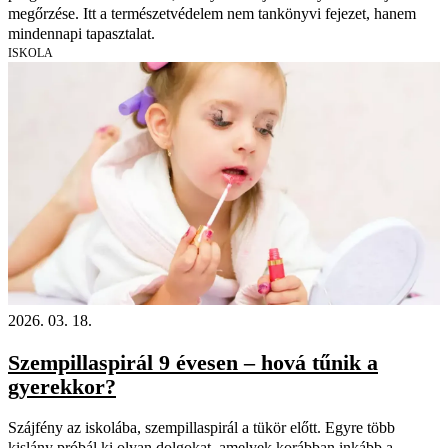
megőrzése. Itt a természetvédelem nem tankönyvi fejezet, hanem
mindennapi tapasztalat.
ISKOLA
2026. 03. 18.
Szempillaspirál 9 évesen – hová tűnik a
gyerekkor?
Szájfény az iskolába, szempillaspirál a tükör előtt. Egyre több
kislány próbál ki olyan dolgokat, amelyek korábban inkább a