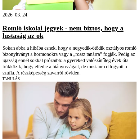
2026. 03. 24.
Romló iskolai jegyek - nem biztos, hogy a
lustaság az ok
Sokan abba a hibába esnek, hogy a negyedik-ötödik osztályos romló
bizonyítványt a hormonokra vagy a „rossz tanárra” fogják. Pedig az
igazság ennél sokkal prózaibb: a gyereked valószínűleg évek óta
trükközik, hogy elfedje a hiányosságait, de mostanra elfogyott a
szufla. A részképesség zavarról röviden.
TANULÁS