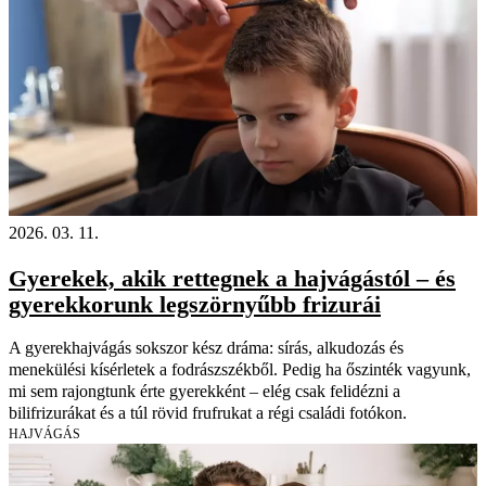
2026. 03. 11.
Gyerekek, akik rettegnek a hajvágástól – és
gyerekkorunk legszörnyűbb frizurái
A gyerekhajvágás sokszor kész dráma: sírás, alkudozás és
menekülési kísérletek a fodrászszékből. Pedig ha őszinték vagyunk,
mi sem rajongtunk érte gyerekként – elég csak felidézni a
bilifrizurákat és a túl rövid frufrukat a régi családi fotókon.
HAJVÁGÁS