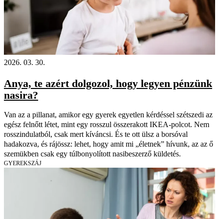
2026. 03. 30.
Anya, te azért dolgozol, hogy legyen pénzünk
nasira?
Van az a pillanat, amikor egy gyerek egyetlen kérdéssel szétszedi az
egész felnőtt létet, mint egy rosszul összerakott IKEA-polcot. Nem
rosszindulatból, csak mert kíváncsi. És te ott ülsz a borsóval
hadakozva, és rájössz: lehet, hogy amit mi „életnek” hívunk, az az ő
szemükben csak egy túlbonyolított nasibeszerző küldetés.
GYEREKSZÁJ