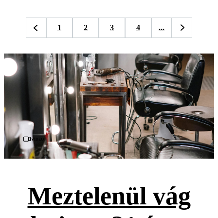
1
2
3
4
...
Videó
Meztelenül vág