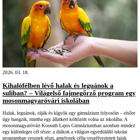
2026. 03. 18.
Kihalófélben lévő halak és leguánok a
suliban? – Világelső fajmegőrző program egy
mosonmagyaróvári iskolában
Halak, leguánok, ráják és kígyók egy gimnázium folyosóin – elsőre
úgy hangzik, mintha egy állatkert költözött volna az iskolába. A
mosonmagyaróvári Kossuth Lajos Gimnáziumban azonban mindez
egy különleges cél része: a diákok a világon egyedülálló iskolai
programban vesznek részt, amelynek célja veszélyeztetett fajok