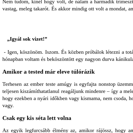
Nem tudom, kinél hogy volt, de nálam a harmadik trimeszte
vastag, meleg takarót. És akkor mindig ott volt a mondat, 
„Igyál sok vizet!”
- Igen, köszönöm. Iszom. És közben próbálok létezni a totál
hónapban voltam és beköszöntött egy nagyon durva kánikul
Amikor a tested már eleve túlórázik
Terhesen az ember teste amúgy is egyfajta nonstop üzem
teljesen kiszámíthatatlanul reagáljunk mindenre – így a mel
hogy ezekben a nyári időkben vagy kismama, nem csoda, hog
vagy.
Csak egy kis séta lett volna
Az egyik legfurcsább élmény az, amikor rájössz, hogy ami