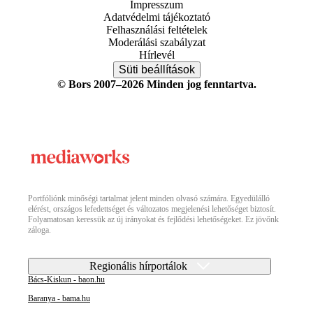
Impresszum
Adatvédelmi tájékoztató
Felhasználási feltételek
Moderálási szabályzat
Hírlevél
Süti beállítások
© Bors 2007–2026 Minden jog fenntartva.
Portfóliónk minőségi tartalmat jelent minden olvasó számára. Egyedülálló
elérést, országos lefedettséget és változatos megjelenési lehetőséget biztosít.
Folyamatosan keressük az új irányokat és fejlődési lehetőségeket. Ez jövőnk
záloga.
Regionális hírportálok
Bács-Kiskun - baon.hu
Baranya - bama.hu