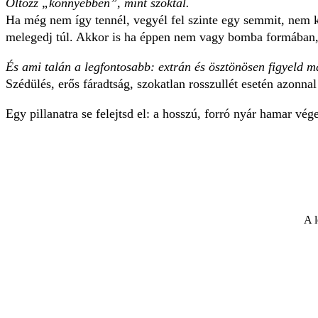
Öltözz „könnyebben”, mint szoktál.
Ha még nem így tennél, vegyél fel szinte egy semmit, nem 
melegedj túl. Akkor is ha éppen nem vagy bomba formában, 
És ami talán a legfontosabb: extrán és ösztönösen figyeld 
Szédülés, erős fáradtság, szokatlan rosszullét esetén azonna
Egy pillanatra se felejtsd el: a hosszú, forró nyár hamar vé
A l