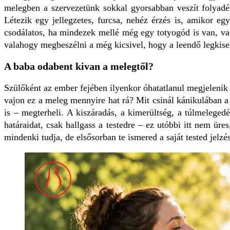
melegben a szervezetünk sokkal gyorsabban veszít folyadék
Létezik egy jellegzetes, furcsa, nehéz érzés is, amikor eg
csodálatos, ha mindezek mellé még egy totyogód is van, va
valahogy megbeszélni a még kicsivel, hogy a leendő legkiseb
A baba odabent kivan a melegtől?
Szülőként az ember fejében ilyenkor óhatatlanul megjelenik 
vajon ez a meleg mennyire hat rá? Mit csinál kánikulában a 
is – megterheli. A kiszáradás, a kimerültség, a túlmeleged
határaidat, csak hallgass a testedre – ez utóbbi itt nem üre
mindenki tudja, de elsősorban te ismered a saját tested jelzé