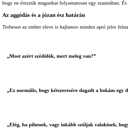
hogy ne érezzük magunkat folyamatosan egy szaunában. És 
Az aggódás és a józan ész határán
Terhesen az ember eleve is hajlamos minden apró jelre felna
„Most azért szédülök, mert meleg van?”
„Ez normális, hogy kétszeresére dagadt a bokám egy d
„Elég, ha pihenek, vagy inkább szóljak valakinek, ho