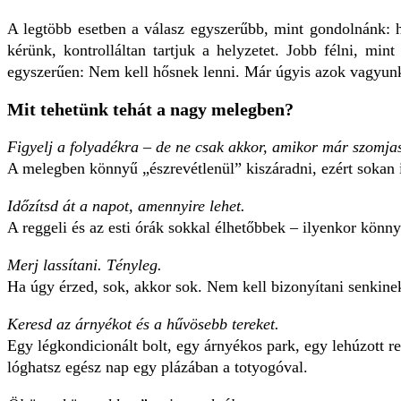
A legtöbb esetben a válasz egyszerűbb, mint gondolnánk: h
kérünk, kontrolláltan tartjuk a helyzetet. Jobb félni, min
egyszerűen: Nem kell hősnek lenni. Már úgyis azok vagyun
Mit tehetünk tehát a nagy melegben?
Figyelj a folyadékra – de ne csak akkor, amikor már szomja
A melegben könnyű „észrevétlenül” kiszáradni, ezért sokan 
Időzítsd át a napot, amennyire lehet.
A reggeli és az esti órák sokkal élhetőbbek – ilyenkor könny
Merj lassítani. Tényleg.
Ha úgy érzed, sok, akkor sok. Nem kell bizonyítani senkin
Keresd az árnyékot és a hűvösebb tereket.
Egy légkondicionált bolt, egy árnyékos park, egy lehúzott r
lóghatsz egész nap egy plázában a totyogóval.