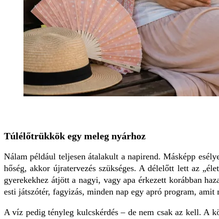
Túlélőtrükkök egy meleg nyárhoz
Nálam például teljesen átalakult a napirend. Másképp esélye
hőség, akkor újratervezés szükséges. A délelőtt lett az „é
gyerekekhez átjött a nagyi, vagy apa érkezett korábban haza
esti játszótér, fagyizás, minden nap egy apró program, amit
A víz pedig tényleg kulcskérdés – de nem csak az kell. A k