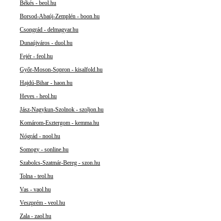
Békés - beol.hu
Borsod-Abaúj-Zemplén - boon.hu
Csongrád - delmagyar.hu
Dunaújváros - duol.hu
Fejér - feol.hu
Győr-Moson-Sopron - kisalfold.hu
Hajdú-Bihar - haon.hu
Heves - heol.hu
Jász-Nagykun-Szolnok - szoljon.hu
Komárom-Esztergom - kemma.hu
Nógrád - nool.hu
Somogy - sonline.hu
Szabolcs-Szatmár-Bereg - szon.hu
Tolna - teol.hu
Vas - vaol.hu
Veszprém - veol.hu
Zala - zaol.hu