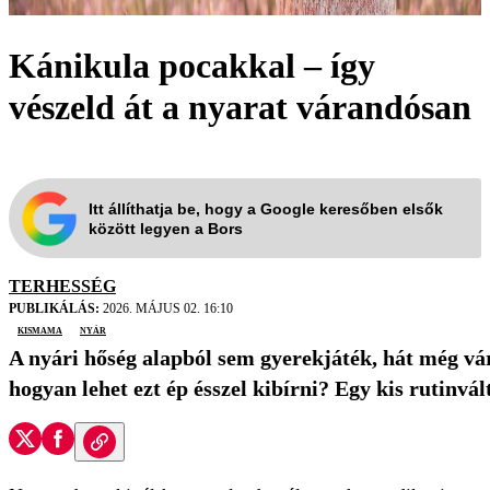
Kánikula pocakkal – így
vészeld át a nyarat várandósan
Itt állíthatja be, hogy a Google keresőben elsők
között legyen a Bors
TERHESSÉG
PUBLIKÁLÁS:
2026. MÁJUS 02. 16:10
kismama
nyár
A nyári hőség alapból sem gyerekjáték, hát még vár
hogyan lehet ezt ép ésszel kibírni? Egy kis rutinvál