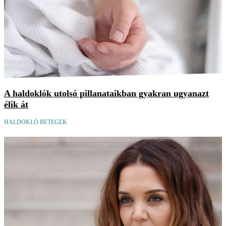
A haldoklók utolsó pillanataikban gyakran ugyanazt
élik át
HALDOKLÓ BETEGEK