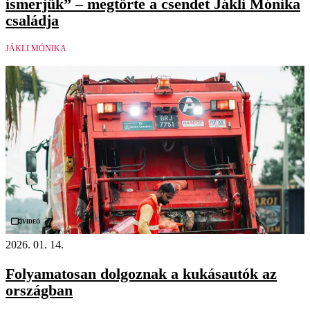
ismerjük” – megtörte a csendet Jákli Mónika
családja
JÁKLI MÓNIKA
Videó
2026. 01. 14.
Folyamatosan dolgoznak a kukásautók az
országban