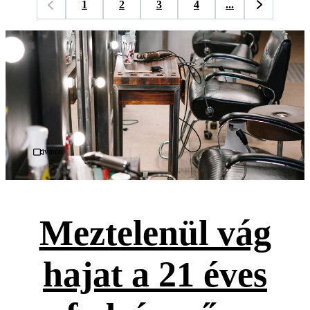
1
2
3
4
...
Videó
Meztelenül vág
hajat a 21 éves