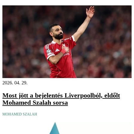
2026. 04. 29.
Most jött a bejelentés Liverpoolból, eldőlt
Mohamed Szalah sorsa
MOHAMED SZALAH