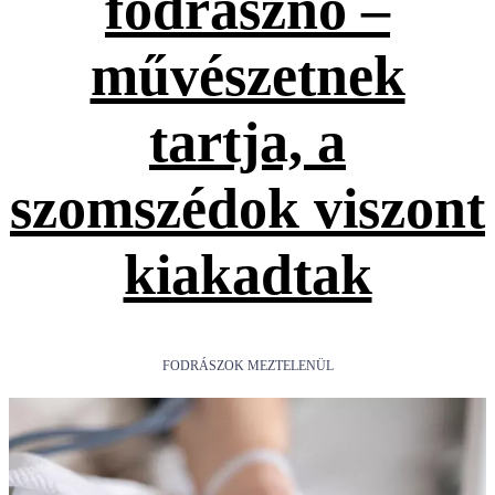
fodrásznő –
művészetnek
tartja, a
szomszédok viszont
kiakadtak
FODRÁSZOK MEZTELENÜL