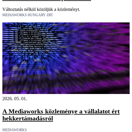
Változtatás nélkül közöljük a közleményt.
MEDIAWORKS HUNGARY ZRT
2026. 05. 01.
A Mediaworks közleménye a vállalatot ért
hekkertámadásról
MEDIAWORKS