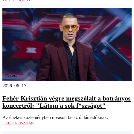
VILMOS HERCEG
Videó
2026. 06. 17.
Fehér Krisztián végre megszólalt a botrányos
koncertről: "Látom a sok f*szságot"
Az énekes közleményben olvasott be az őt támadóknak.
FEHÉR KRISZTIÁN