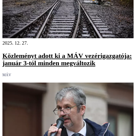
2025. 12. 27.
Közleményt adott ki a MÁV vezérigazgatója:
január 3-tól minden megváltozik
MÁV