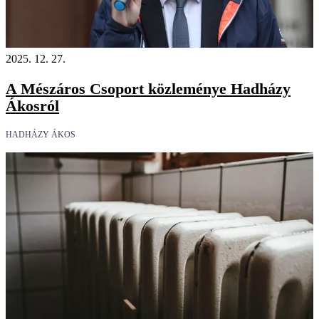
2025. 12. 27.
A Mészáros Csoport közleménye Hadházy
Ákosról
HADHÁZY ÁKOS