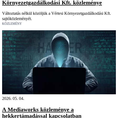
Környezetgazdálkodási Kft. közleménye
Változtatás nélkül közöljük a Vértesi Környezetgazdálkodási Kft.
sajtóközleményét.
KÖZLEMÉNY
2026. 05. 04.
A Mediaworks közleménye a
hekkertámadással kapcsolatban