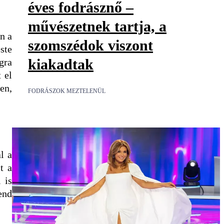
éves fodrásznő –
művészetnek tartja, a
n a
szomszédok viszont
este
kiakadtak
gra
 el
en,
FODRÁSZOK MEZTELENÜL
l a
t a
 is
end