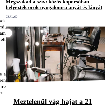
Megszakad a szív: közös koporsóban
helyezték örök nyugalomra anyát és lányát
CSALÁD
kek
mi,
iam
ett
e a
Videó
ben
ire
re.
Meztelenül vág hajat a 21