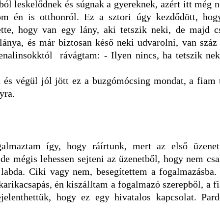
ból leskelődnek és súgnak a gyereknek, azért itt még 
om én is otthonról. Ez a sztori úgy kezdődött, hog
tte, hogy van egy lány, aki tetszik neki, de majd c
lánya, és már biztosan késő neki udvarolni, van száz 
renalinsokktól rávágtam: - Ilyen nincs, ha tetszik nek
n és végül jól jött ez a buzgómócsing mondat, a fiam 
nyra.
almaztam így, hogy ráírtunk, mert az első üzenet
 de mégis lehessen sejteni az üzenetből, hogy nem csa
a labda. Ciki vagy nem, besegítettem a fogalmazásba.
karikacsapás, én kiszálltam a fogalmazó szerepből, a f
jelenthettük, hogy ez egy hivatalos kapcsolat. Pard