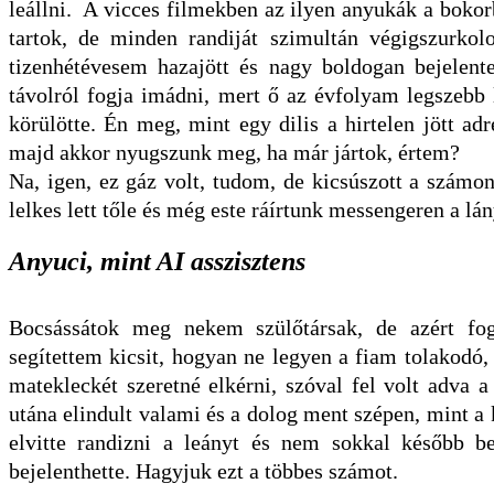
leállni. A vicces filmekben az ilyen anyukák a bokor
tartok, de minden randiját szimultán végigszurkol
tizenhétévesem hazajött és nagy boldogan bejelente
távolról fogja imádni, mert ő az évfolyam legszebb 
körülötte. Én meg, mint egy dilis a hirtelen jött ad
majd akkor nyugszunk meg, ha már jártok, értem?
Na, igen, ez gáz volt, tudom, de kicsúszott a számo
lelkes lett tőle és még este ráírtunk messengeren a lá
Anyuci, mint AI asszisztens
Bocsássátok meg nekem szülőtársak, de azért fog
segítettem kicsit, hogyan ne legyen a fiam tolakodó,
matekleckét szeretné elkérni, szóval fel volt adva 
utána elindult valami és a dolog ment szépen, mint a 
elvitte randizni a leányt és nem sokkal később be
bejelenthette. Hagyjuk ezt a többes számot.