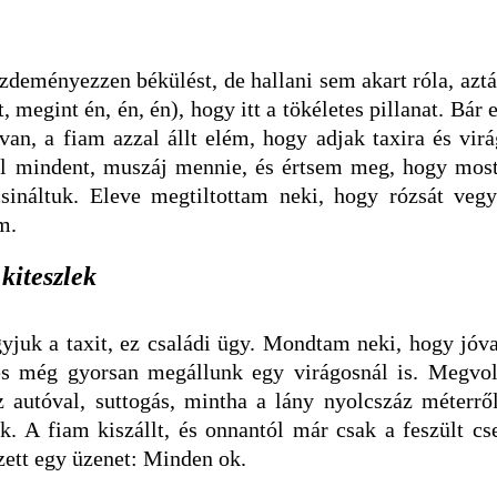
zdeményezzen békülést, de hallani sem akart róla, aztá
, megint én, én, én), hogy itt a tökéletes pillanat. Bár 
 van, a fiam azzal állt elém, hogy adjak taxira és virá
al mindent, muszáj mennie, és értsem meg, hogy most
ináltuk. Eleve megtiltottam neki, hogy rózsát vegy
om.
 kiteszlek
juk a taxit, ez családi ügy. Mondtam neki, hogy jóva
és még gyorsan megállunk egy virágosnál is. Megvol
z autóval, suttogás, mintha a lány nyolcszáz méterről
k. A fiam kiszállt, és onnantól már csak a feszült cs
zett egy üzenet: Minden ok.