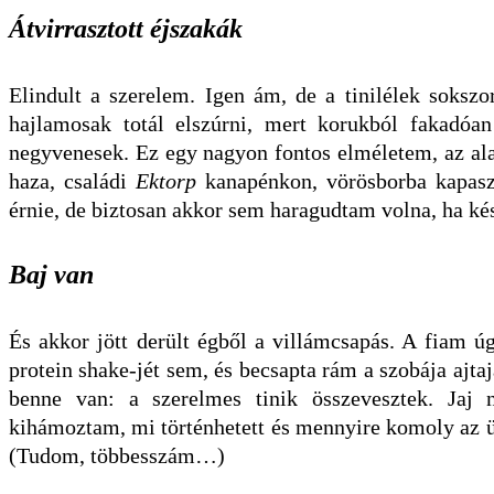
Átvirrasztott éjszakák
Elindult a szerelem. Igen ám, de a tinilélek sokszo
hajlamosak totál elszúrni, mert korukból fakadóa
negyvenesek. Ez egy nagyon fontos elméletem, az al
haza, családi
Ektorp
kanapénkon, vörösborba kapaszk
érnie, de biztosan akkor sem haragudtam volna, ha ké
Baj van
És akkor jött derült égből a villámcsapás. A fiam ú
protein shake-jét sem, és becsapta rám a szobája ajt
benne van: a szerelmes tinik összevesztek. Jaj 
kihámoztam, mi történhetett és mennyire komoly az ü
(Tudom, többesszám…)