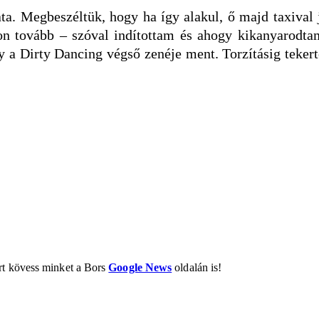
a. Megbeszéltük, hogy ha így alakul, ő majd taxival 
on tovább – szóval indítottam és ahogy kikanyarodta
y a Dirty Dancing végső zenéje ment. Torzításig teker
ért kövess minket a Bors
Google News
oldalán is!