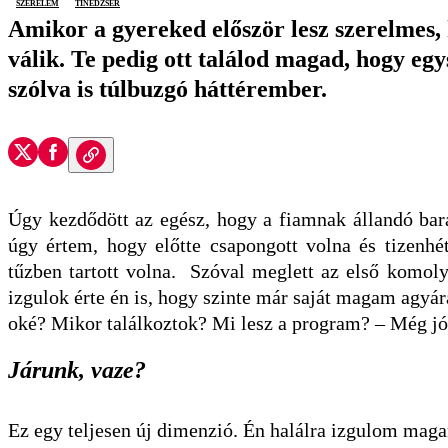
szerelem
tinédzser
Amikor a gyereked először lesz szerelmes, 
válik. Te pedig ott találod magad, hogy eg
szólva is túlbuzgó háttérember.
Úgy kezdődött az egész, hogy a fiamnak állandó bará
úgy értem, hogy előtte csapongott volna és tizenhé
tűzben tartott volna. Szóval meglett az első komoly
izgulok érte én is, hogy szinte már saját magam agyár
oké? Mikor találkoztok? Mi lesz a program? – Még jó
Járunk, vaze?
Ez egy teljesen új dimenzió. Én halálra izgulom mag