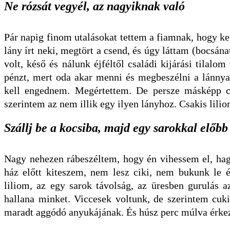
Ne rózsát vegyél, az nagyiknak való
Pár napig finom utalásokat tettem a fiamnak, hogy ke
lány írt neki, megtört a csend, és úgy láttam (bocsánat
volt, késő és nálunk éjféltől családi kijárási tilalom
pénzt, mert oda akar menni és megbeszélni a lánny
kell engednem. Megértettem. De persze másképp cs
szerintem az nem illik egy ilyen lányhoz. Csakis lili
Szállj be a kocsiba, majd egy sarokkal előbb
Nagy nehezen rábeszéltem, hogy én vihessem el, hagy
ház előtt kiteszem, nem lesz ciki, nem bukunk le 
liliom, az egy sarok távolság, az üresben gurulás a
hallana minket. Viccesek voltunk, de szerintem cuki
maradt aggódó anyukájának. És húsz perc múlva érke