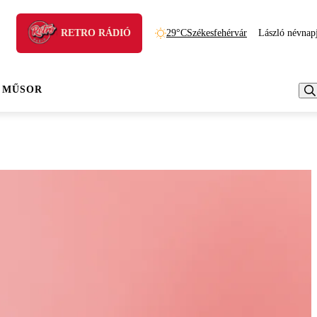
RETRO RÁDIÓ
29°C
Székesfehérvár
László névnap
 MŰSOR