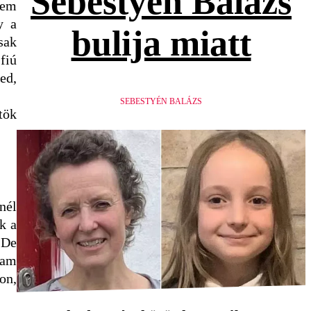
Sebestyén Balázs
nem
y a
bulija miatt
sak
fiú
ed,
SEBESTYÉN BALÁZS
tök
nél
k a
 De
iam
on,