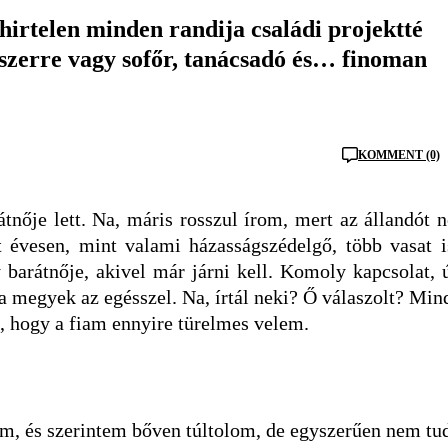
hirtelen minden randija családi projektté
yszerre vagy sofőr, tanácsadó és… finoman
KOMMENT (0)
tnője lett. Na, máris rosszul írom, mert az állandót 
t évesen, mint valami házasságszédelgő, több vasat i
 barátnője, akivel már járni kell. Komoly kapcsolat, 
a megyek az egésszel. Na, írtál neki? Ő válaszolt? Min
, hogy a fiam ennyire türelmes velem.
am, és szerintem bőven túltolom, de egyszerűen nem tu