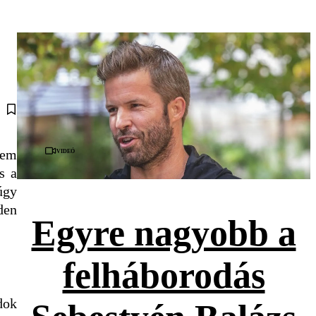
Videó
nem
s a
úgy
den
Egyre nagyobb a
felháborodás
dok