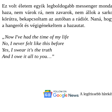
Ez volt életem egyik legboldogabb messenger mondat
haza, nem várok rá, nem zavarok, nem állok a sark
körútra, bekapcsoltam az autóban a rádiót. Naná, hog
a hangerőt és végigénekeltem a hazautat.
„Now I've had the time of my life
No, I never felt like this before
Yes, I swear it's the truth
And I owe it all to you…”
A legfrissebb hírek