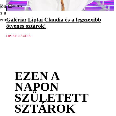
jön
Galéria
m a
Galéria: Liptai Claudia és a legszexibb
tem
ötvenes sztárok!
LIPTAI CLAUDIA
EZEN A
NAPON
SZÜLETETT
SZTÁROK