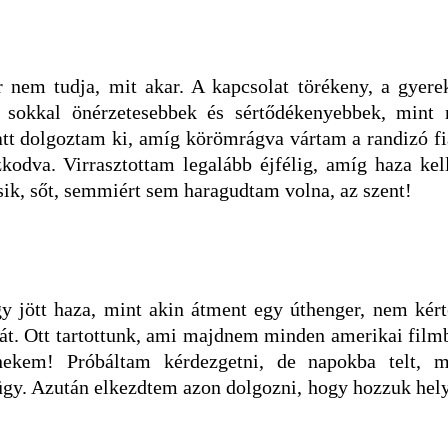
r nem tudja, mit akar. A kapcsolat törékeny, a gyere
n sokkal önérzetesebbek és sértődékenyebbek, mint 
att dolgoztam ki, amíg körömrágva vártam a randizó f
odva. Virrasztottam legalább éjfélig, amíg haza kell
sik, sőt, semmiért sem haragudtam volna, az szent!
gy jött haza, mint akin átment egy úthenger, nem kért
aját. Ott tartottunk, ami majdnem minden amerikai film
nekem! Próbáltam kérdezgetni, de napokba telt, m
gy. Azután elkezdtem azon dolgozni, hogy hozzuk hely