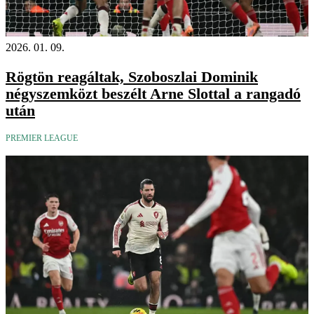
2026. 01. 09.
Rögtön reagáltak, Szoboszlai Dominik
négyszemközt beszélt Arne Slottal a rangadó
után
PREMIER LEAGUE