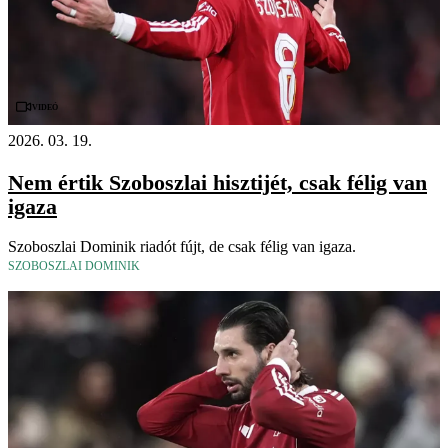
Videó
2026. 03. 19.
Nem értik Szoboszlai hisztijét, csak félig van
igaza
Szoboszlai Dominik riadót fújt, de csak félig van igaza.
SZOBOSZLAI DOMINIK