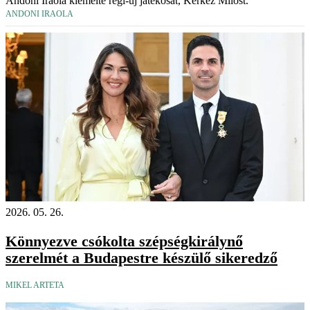
Andoni Iraola kiemelte régi-új játékosát, Kerkez Milost.
ANDONI IRAOLA
2026. 05. 26.
Könnyezve csókolta szépségkirálynő
szerelmét a Budapestre készülő sikeredző
MIKEL ARTETA