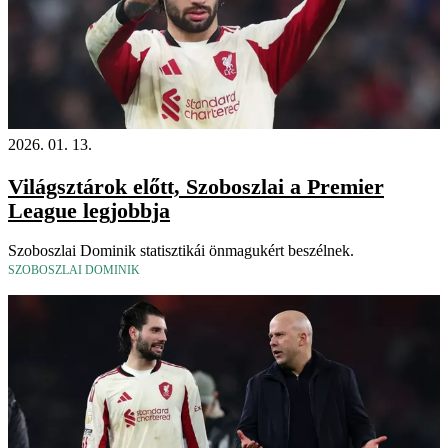
2026. 01. 13.
Világsztárok előtt, Szoboszlai a Premier
League legjobbja
Szoboszlai Dominik statisztikái önmagukért beszélnek.
SZOBOSZLAI DOMINIK