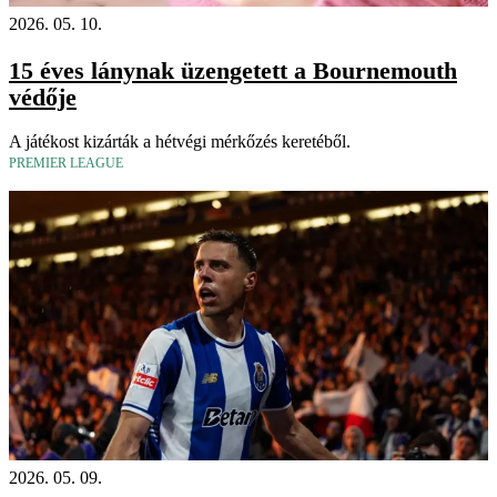
2026. 05. 10.
15 éves lánynak üzengetett a Bournemouth
védője
A játékost kizárták a hétvégi mérkőzés keretéből.
PREMIER LEAGUE
2026. 05. 09.