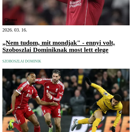
Videó
2026. 03. 16.
„Nem tudom, mit mondjak" - ennyi volt,
Szoboszlai Dominiknak most lett elege
SZOBOSZLAI DOMINIK