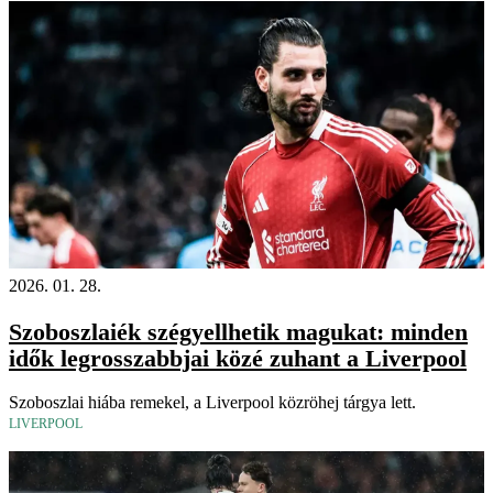
2026. 01. 28.
Szoboszlaiék szégyellhetik magukat: minden
idők legrosszabbjai közé zuhant a Liverpool
Szoboszlai hiába remekel, a Liverpool közröhej tárgya lett.
LIVERPOOL