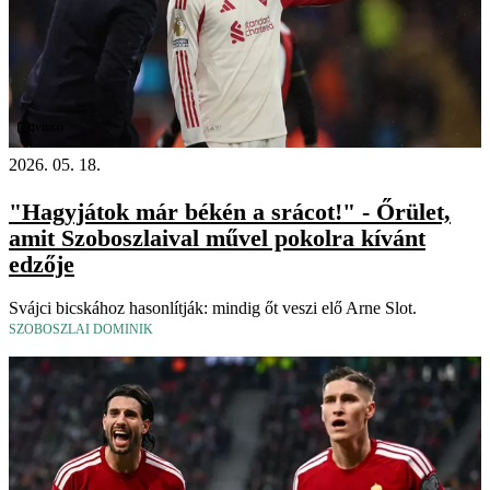
Videó
2026. 05. 18.
"Hagyjátok már békén a srácot!" - Őrület,
amit Szoboszlaival művel pokolra kívánt
edzője
Svájci bicskához hasonlítják: mindig őt veszi elő Arne Slot.
SZOBOSZLAI DOMINIK