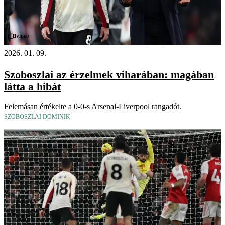
Videó
2026. 01. 09.
Szoboszlai az érzelmek viharában: magában
látta a hibát
Felemásan értékelte a 0-0-s Arsenal-Liverpool rangadót.
SZOBOSZLAI DOMINIK