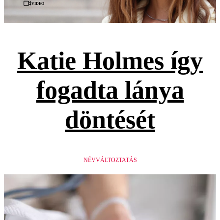
Videó
Katie Holmes így
fogadta lánya
döntését
NÉVVÁLTOZTATÁS