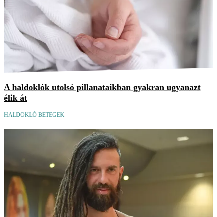
A haldoklók utolsó pillanataikban gyakran ugyanazt
élik át
HALDOKLÓ BETEGEK