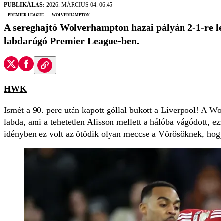
PUBLIKÁLÁS:
2026. MÁRCIUS 04. 06:45
premier league
wolverhampton
A sereghajtó Wolverhampton hazai pályán 2-1-re le
labdarúgó Premier League-ben.
HWK
Ismét a 90. perc után kapott góllal bukott a Liverpool! A 
labda, ami a tehetetlen Alisson mellett a hálóba vágódott, e
idényben ez volt az ötödik olyan meccse a Vörösöknek, hogy 