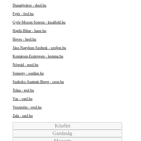
Dunaújváros - duol.hu
Fejér - feol.hu
Győr-Moson-Sopron - kisalfold.hu
Hajdú-Bihar - haon.hu
Heves - heol.hu
Jász-Nagykun-Szolnok - szoljon.hu
Komárom-Esztergom - kemma.hu
Nógrád - nool.hu
Somogy - sonline.hu
Szabolcs-Szatmár-Bereg - szon.hu
Tolna - teol.hu
Vas - vaol.hu
Veszprém - veol.hu
Zala - zaol.hu
Közélet
Gazdaság
Magazin