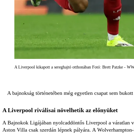
A Liverpool kikapott a sereghajtó otthonában Fotó: Brett Patzke - 
A bajnokság történetében még egyetlen csapat sem bukott 
A Liverpool riválisai növelhetik az előnyüket
A Bajnokok Ligájában nyolcaddöntős Liverpool a váratlan ve
Aston Villa csak szerdán lépnek pályára. A Wolverhampton-L