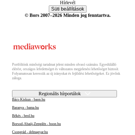
Hírlevél
Süti beállítások
© Bors 2007–2026 Minden jog fenntartva.
Portfóliónk minőségi tartalmat jelent minden olvasó számára. Egyedülálló
elérést, országos lefedettséget és változatos megjelenési lehetőséget biztosít.
Folyamatosan keressük az új irányokat és fejlődési lehetőségeket. Ez jövőnk
záloga.
Regionális hírportálok
Bács-Kiskun - baon.hu
Baranya - bama.hu
Békés - beol.hu
Borsod-Abaúj-Zemplén - boon.hu
Csongrád - delmagyar.hu