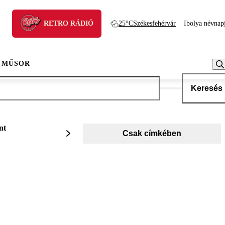
RETRO RÁDIÓ
25°C
Székesfehérvár
Ibolya névnap
 MŰSOR
Keresés
nt
Csak címkében