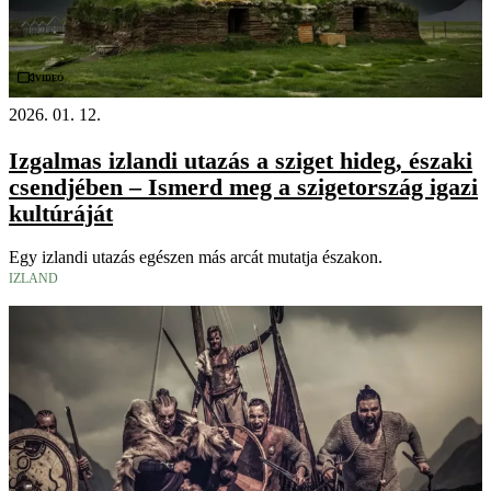
Videó
2026. 01. 12.
Izgalmas izlandi utazás a sziget hideg, északi
csendjében – Ismerd meg a szigetország igazi
kultúráját
Egy izlandi utazás egészen más arcát mutatja északon.
IZLAND