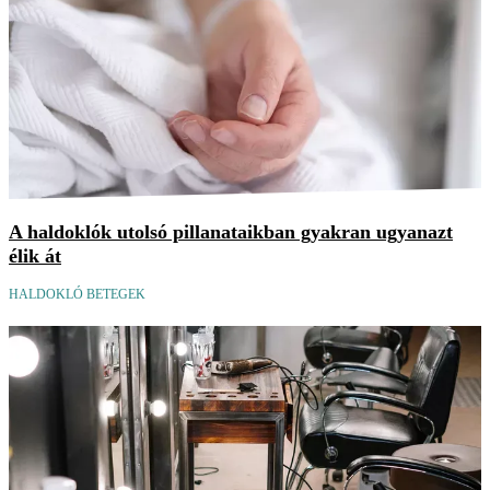
A haldoklók utolsó pillanataikban gyakran ugyanazt
élik át
HALDOKLÓ BETEGEK