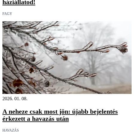
háziállatod!
FAGY
2026. 01. 08.
A neheze csak most jön: újabb bejelentés
érkezett a havazás után
HAVAZÁS