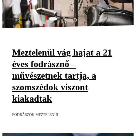
Videó
Meztelenül vág hajat a 21
éves fodrásznő –
művészetnek tartja, a
szomszédok viszont
kiakadtak
FODRÁSZOK MEZTELENÜL