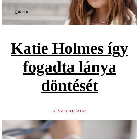
Videó
Katie Holmes így
fogadta lánya
döntését
NÉVVÁLTOZTATÁS