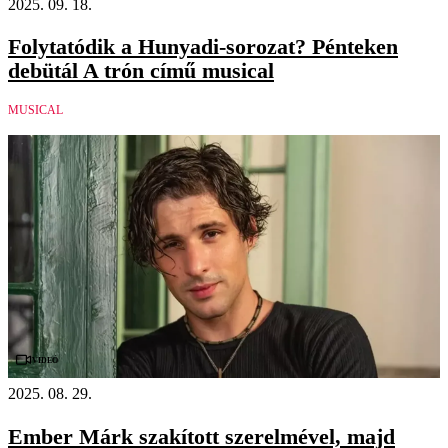
2025. 09. 18.
Folytatódik a Hunyadi-sorozat? Pénteken
debütál A trón című musical
MUSICAL
Videó
2025. 08. 29.
Ember Márk szakított szerelmével, majd