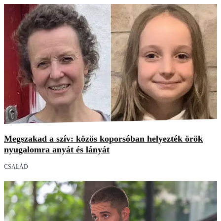
Megszakad a szív: közös koporsóban helyezték örök
nyugalomra anyát és lányát
CSALÁD