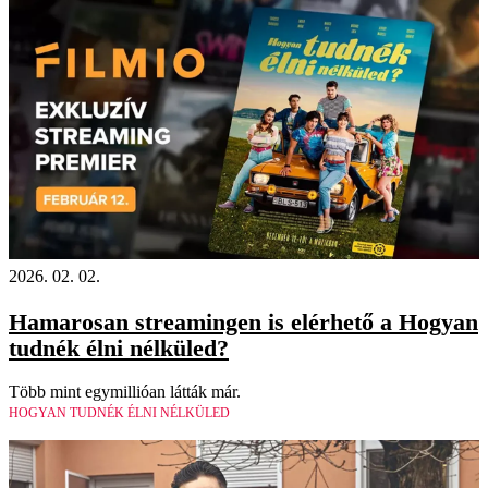
2026. 02. 02.
Hamarosan streamingen is elérhető a Hogyan
tudnék élni nélküled?
Több mint egymillióan látták már.
HOGYAN TUDNÉK ÉLNI NÉLKÜLED