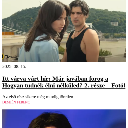
Videó
2025. 08. 15.
Itt várva várt hír: Már javában forog a
Hogyan tudnék élni nélküled? 2. része – Fotó!
Az első rész sikere még mindig töretlen.
DEMJÉN FERENC