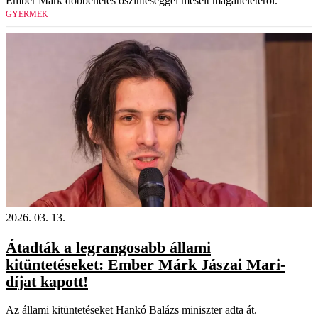
Ember Márk döbbenetes őszinteséggel mesélt magánéletéről.
GYERMEK
2026. 03. 13.
Átadták a legrangosabb állami
kitüntetéseket: Ember Márk Jászai Mari-
díjat kapott!
Az állami kitüntetéseket Hankó Balázs miniszter adta át.