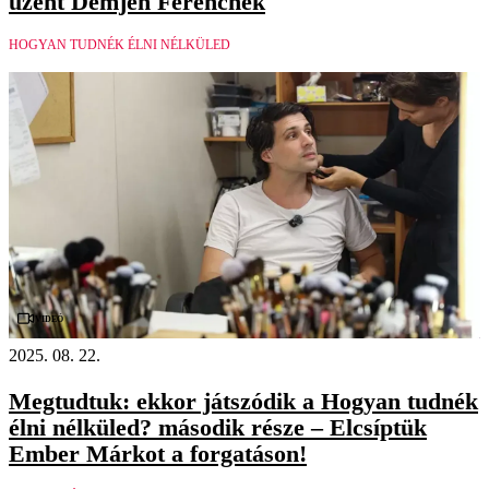
üzent Demjén Ferencnek
HOGYAN TUDNÉK ÉLNI NÉLKÜLED
Videó
2025. 08. 22.
Megtudtuk: ekkor játszódik a Hogyan tudnék
élni nélküled? második része – Elcsíptük
Ember Márkot a forgatáson!