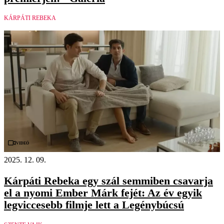
KÁRPÁTI REBEKA
Videó
2025. 12. 09.
Kárpáti Rebeka egy szál semmiben csavarja
el a nyomi Ember Márk fejét: Az év egyik
legviccesebb filmje lett a Legénybúcsú