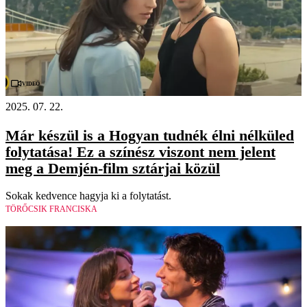
Videó
2025. 07. 22.
Már készül is a Hogyan tudnék élni nélküled
folytatása! Ez a színész viszont nem jelent
meg a Demjén-film sztárjai közül
Sokak kedvence hagyja ki a folytatást.
TÖRŐCSIK FRANCISKA