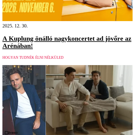
2025. 12. 30.
A Kuplung önálló nagykoncertet ad jövőre az
Arénában!
HOGYAN TUDNÉK ÉLNI NÉLKÜLED
Videó