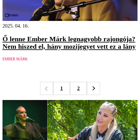
Videó
2025. 04. 16.
Ő lenne Ember Márk legnagyobb rajongója?
Nem hiszed el, hány mozijegyet vett ez a lány
EMBER MÁRK
1
2