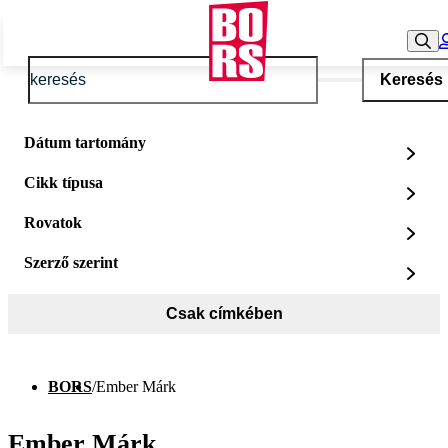
Keresés
Dátum tartomány
Cikk típusa
Rovatok
Szerző szerint
Csak címkében
BORS
/
Ember Márk
Ember Márk