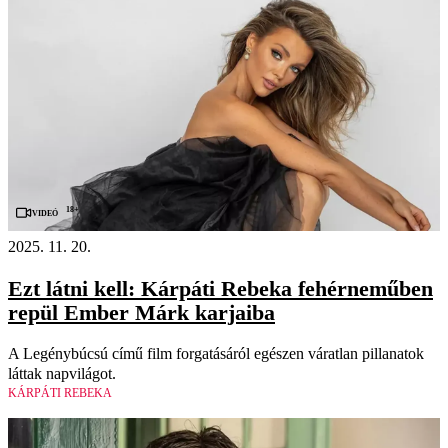
18+
Videó
2025. 11. 20.
Ezt látni kell: Kárpáti Rebeka fehérneműben
repül Ember Márk karjaiba
A Legénybúcsú című film forgatásáról egészen váratlan pillanatok
láttak napvilágot.
KÁRPÁTI REBEKA