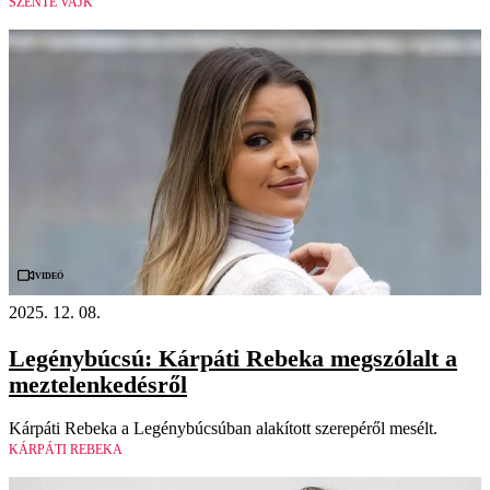
SZENTE VAJK
Videó
2025. 12. 08.
Legénybúcsú: Kárpáti Rebeka megszólalt a
meztelenkedésről
Kárpáti Rebeka a Legénybúcsúban alakított szerepéről mesélt.
KÁRPÁTI REBEKA