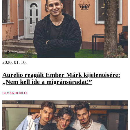
Videó
2026. 01. 16.
Aurelio reagált Ember Márk kijelentésére:
„Nem kell ide a migránsáradat!”
BEVÁNDORLÓ