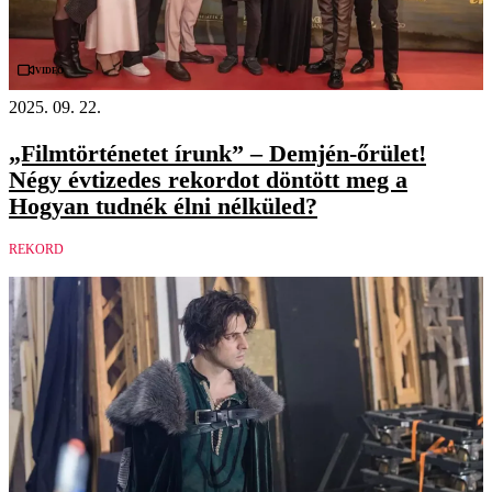
Videó
2025. 09. 22.
„Filmtörténetet írunk” – Demjén-őrület!
Négy évtizedes rekordot döntött meg a
Hogyan tudnék élni nélküled?
REKORD