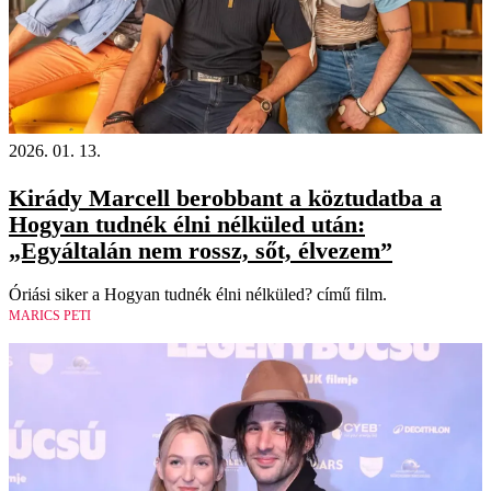
2026. 01. 13.
Kirády Marcell berobbant a köztudatba a
Hogyan tudnék élni nélküled után:
„Egyáltalán nem rossz, sőt, élvezem”
Óriási siker a Hogyan tudnék élni nélküled? című film.
MARICS PETI