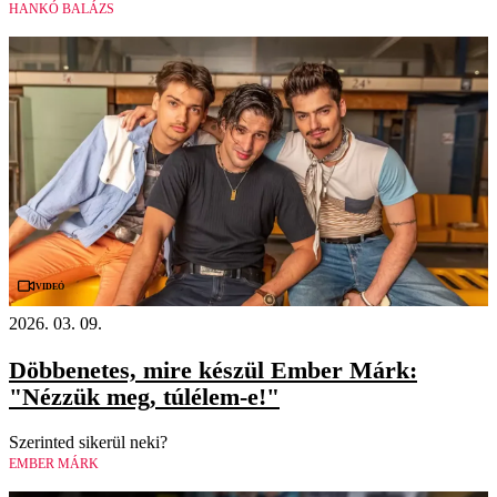
HANKÓ BALÁZS
Videó
2026. 03. 09.
Döbbenetes, mire készül Ember Márk:
"Nézzük meg, túlélem-e!"
Szerinted sikerül neki?
EMBER MÁRK