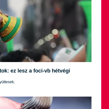
k: ez lesz a foci-vb hétvégi
yüttesek.