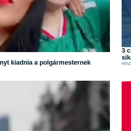
3 c
si
ényt kiadnia a polgármesternek
PÉNZ