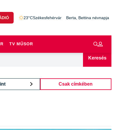
ÁDIÓ
23°C
Székesfehérvár
Berta, Bettina névnapja
OR
TV MŰSOR
Keresés
int
Csak címkében