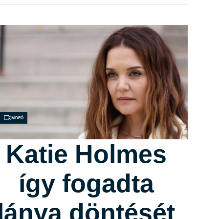
Videó
Katie Holmes
így fogadta
lánya döntését