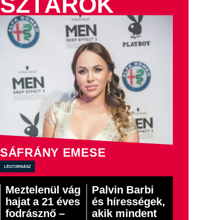
SZTÁROK
SÁFRÁNY EMESE
légtornász
Meztelenül vág
Palvin Barbi
hajat a 21 éves
és hírességek,
fodrásznő –
akik mindent