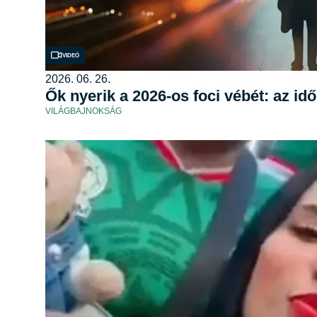
Videó
2026. 06. 26.
Ők nyerik a 2026-os foci vébét: az id
VILÁGBAJNOKSÁG