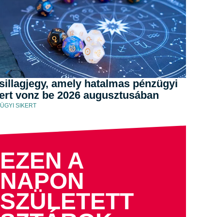
sillagjegy, amely hatalmas pénzügyi
kert vonz be 2026 augusztusában
ÜGYI SIKERT
EZEN A
NAPON
SZÜLETETT