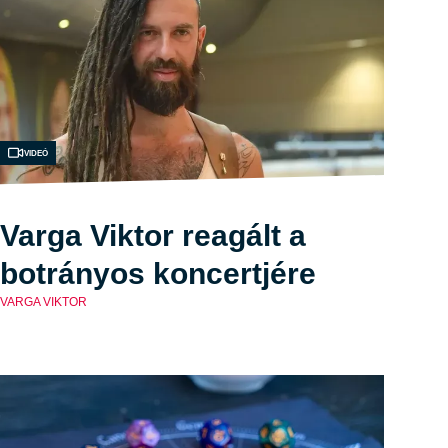
Videó
Varga Viktor reagált a
botrányos koncertjére
VARGA VIKTOR