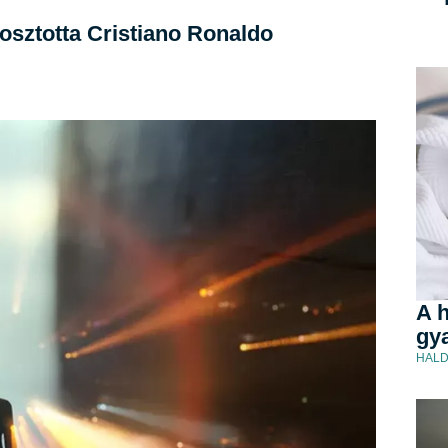
osztotta Cristiano Ronaldo
A h
gya
HALD