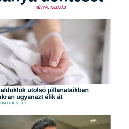
NÉVVÁLTOZTATÁS
aldoklók utolsó pillanataikban
kran ugyanazt élik át
OKLÓ BETEGEK