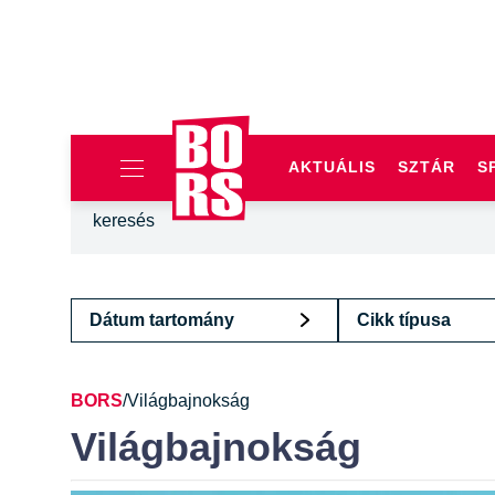
AKTUÁLIS
SZTÁR
S
Dátum tartomány
Cikk típusa
BORS
/
Világbajnokság
Világbajnokság