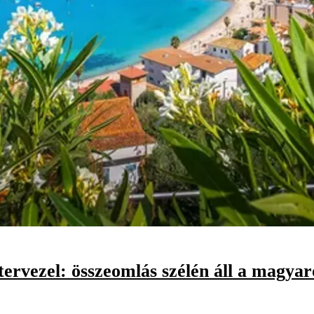
atervezel: összeomlás szélén áll a magya