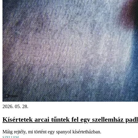
Videó
2026. 05. 28.
Kísértetek arcai tűntek fel egy szellemház pad
Máig rejtély, mi történt egy spanyol kísértetházban.
SZELLEM