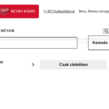
RETRO RÁDIÓ
38°C
Székesfehérvár
Berta, Bettina névnap
 MŰSOR
Keresés
nt
Csak címkében