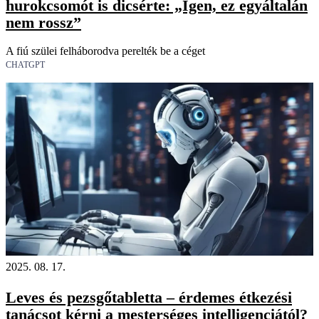
hurokcsomót is dicsérte: „Igen, ez egyáltalán
nem rossz”
A fiú szülei felháborodva perelték be a céget
CHATGPT
2025. 08. 17.
Leves és pezsgőtabletta – érdemes étkezési
tanácsot kérni a mesterséges intelligenciától?