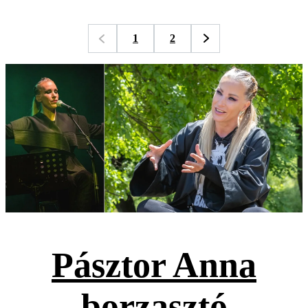
1
2
Pásztor Anna
borzasztó