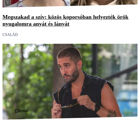
Megszakad a szív: közös koporsóban helyezték örök
nyugalomra anyát és lányát
CSALÁD
Videó