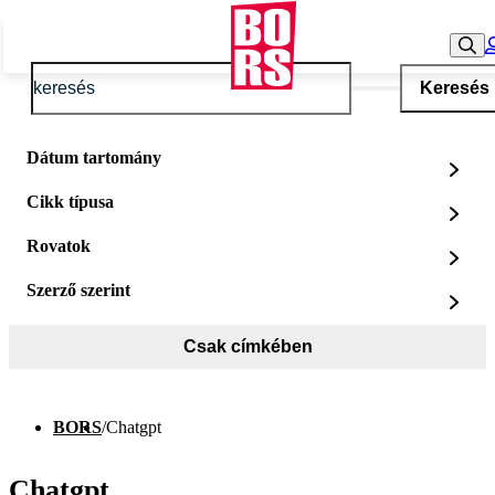
Keresés
Dátum tartomány
Cikk típusa
Rovatok
Szerző szerint
Csak címkében
BORS
/
Chatgpt
Chatgpt