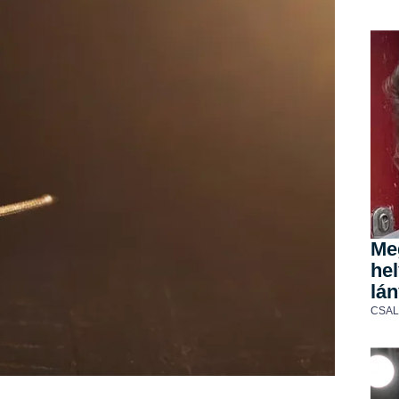
Me
he
lán
CSA