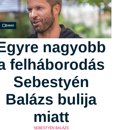
Videó
Egyre nagyobb
a felháborodás
Sebestyén
Balázs bulija
miatt
SEBESTYÉN BALÁZS