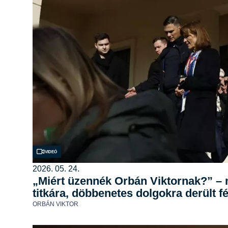
Videó
2026. 05. 24.
„Miért üzennék Orbán Viktornak?” – 
titkára, döbbenetes dolgokra derült f
ORBÁN VIKTOR