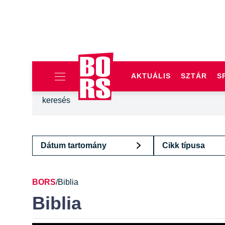
AKTUÁLIS
SZTÁR
S
Dátum tartomány
Cikk típusa
BORS
/
Biblia
Biblia