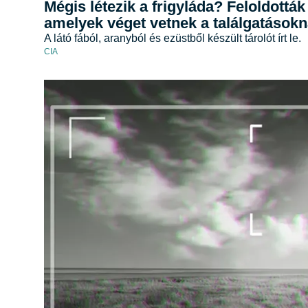
Mégis létezik a frigyláda? Feloldott
amelyek véget vetnek a találgatások
A látó fából, aranyból és ezüstből készült tárolót írt le.
CIA