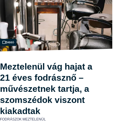
Videó
Meztelenül vág hajat a
21 éves fodrásznő –
művészetnek tartja, a
szomszédok viszont
kiakadtak
FODRÁSZOK MEZTELENÜL