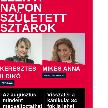
NAPON
SZÜLETETT
SZTÁROK
KERESZTES
MIKES ANNA
ILDIKÓ
profi táncoktató
énekesnő
Az augusztus
Visszatér a
mindent
kánikula: 34
megváltoztathat
fok is lehet