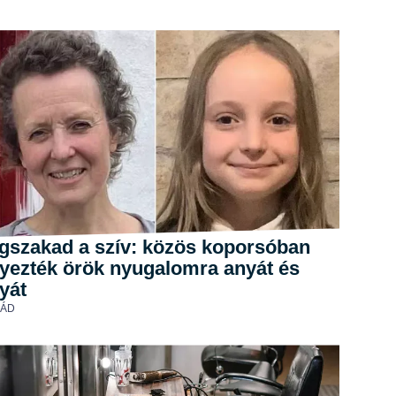
gszakad a szív: közös koporsóban
lyezték örök nyugalomra anyát és
yát
LÁD