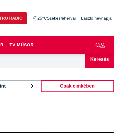
TRO RÁDIÓ
25°C
Székesfehérvár
László névnapja
OR
TV MŰSOR
Keresés
int
Csak címkében