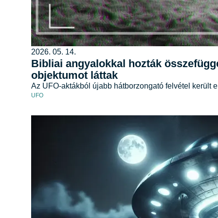
2026. 05. 14.
Bibliai angyalokkal hozták összefüg
objektumot láttak
Az UFO-aktákból újabb hátborzongató felvétel került e
UFO