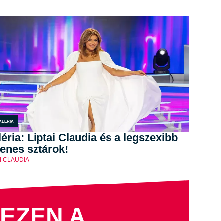
aléria
éria: Liptai Claudia és a legszexibb
enes sztárok!
AI CLAUDIA
EZEN A