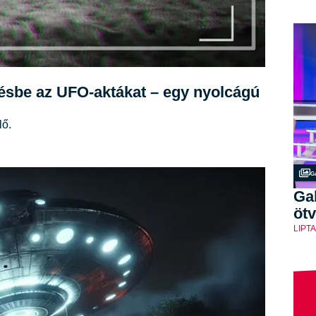
gésbe az UFO-aktákat – egy nyolcágú
lő.
G
Gal
ötv
LIPT