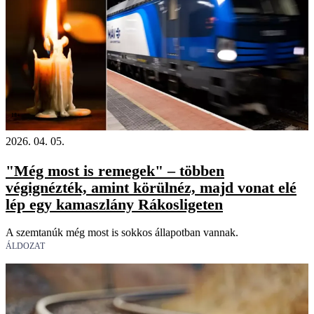
18+
2026. 04. 05.
"Még most is remegek" – többen
végignézték, amint körülnéz, majd vonat elé
lép egy kamaszlány Rákosligeten
A szemtanúk még most is sokkos állapotban vannak.
ÁLDOZAT