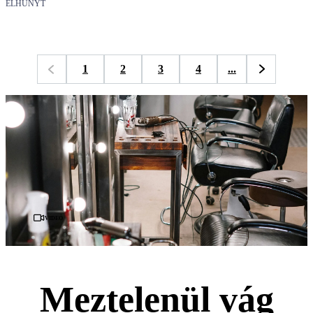
ELHUNYT
1
2
3
4
...
Videó
Meztelenül vág