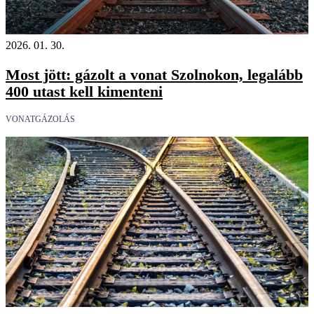
2026. 01. 30.
Most jött: gázolt a vonat Szolnokon, legalább
400 utast kell kimenteni
VONATGÁZOLÁS