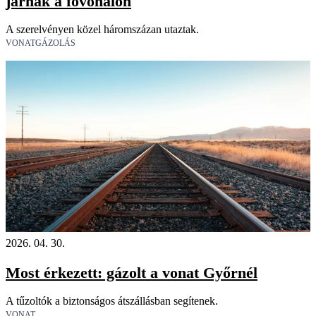
járnak a fővonalon
A szerelvényen közel háromszázan utaztak.
VONATGÁZOLÁS
2026. 04. 30.
Most érkezett: gázolt a vonat Győrnél
A tűzoltók a biztonságos átszállásban segítenek.
VONAT