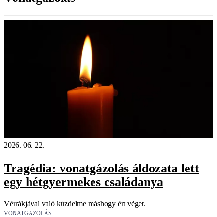
2026. 06. 22.
Tragédia: vonatgázolás áldozata lett
egy hétgyermekes családanya
Vérrákjával való küzdelme máshogy ért véget.
VONATGÁZOLÁS