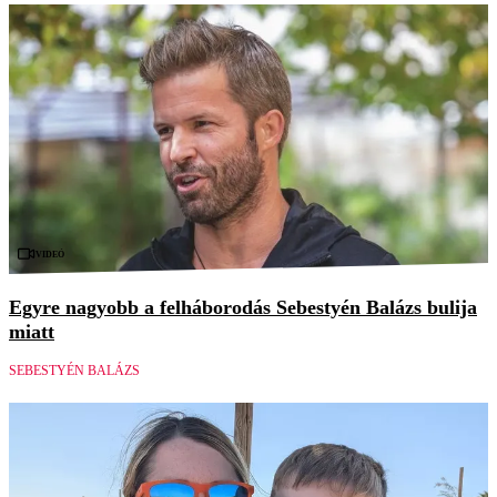
Videó
Egyre nagyobb a felháborodás Sebestyén Balázs bulija
miatt
SEBESTYÉN BALÁZS