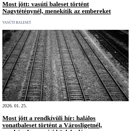
Most jött: vasúti baleset történt
Nagytéténynél, menekítik az embereket
VASÚTI BALESET
2026. 01. 25.
Most jött a rendkívüli hír: halálos
vonatbaleset történt a Városligetnél,