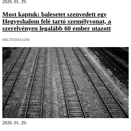
2026. 01. 29.
Most kaptuk: balesetet szenvedett egy
Hegyeshalom felé tartó személyvonat, a
szerelvényen legalább 60 ember utazott
HEGYESHALOM
2026. 01. 29.