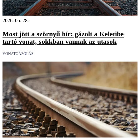
2026. 05. 28.
Most jött a szörnyű hír: gázolt a Keletibe
tartó vonat, sokkban vannak az utasok
VONATGÁZOLÁS