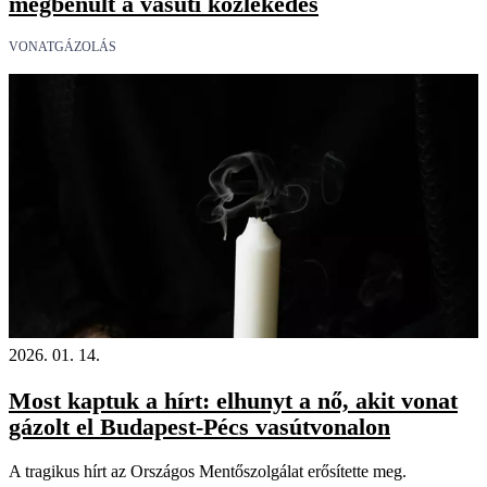
megbénult a vasúti közlekedés
VONATGÁZOLÁS
2026. 01. 14.
Most kaptuk a hírt: elhunyt a nő, akit vonat
gázolt el Budapest-Pécs vasútvonalon
A tragikus hírt az Országos Mentőszolgálat erősítette meg.