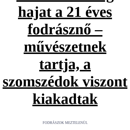
hajat a 21 éves
fodrásznő –
művészetnek
tartja, a
szomszédok viszont
kiakadtak
FODRÁSZOK MEZTELENÜL