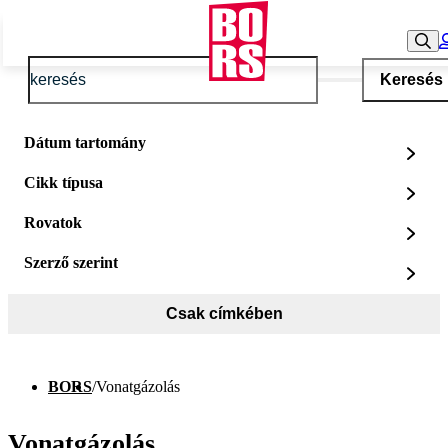
Keresés
Dátum tartomány
Cikk típusa
Rovatok
Szerző szerint
Csak címkében
BORS
/
Vonatgázolás
Vonatgázolás