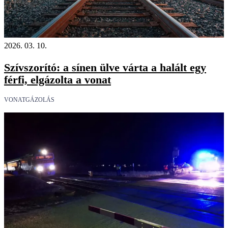
18+
2026. 03. 10.
Szívszorító: a sínen ülve várta a halált egy
férfi, elgázolta a vonat
VONATGÁZOLÁS