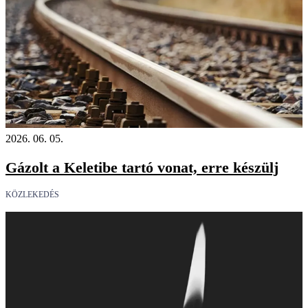
2026. 06. 05.
Gázolt a Keletibe tartó vonat, erre készülj
KÖZLEKEDÉS