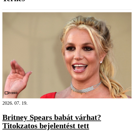
Videó
2026. 07. 19.
Britney Spears babát várhat?
Titokzatos bejelentést tett