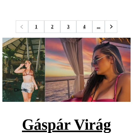
1
2
3
4
...
Videó
Gáspár Virág