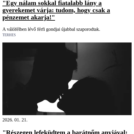
"Egy nálam sokkal fiatalabb lány a
gyerekemet várja: tudom, hogy csak a
pénzemet akarja!"
A válófélben lévő férfi gondjai újabbal szaporodtak.
TERHES
2026. 01. 21.
"Részegen lefeküdtem a barátnőm anyjával: