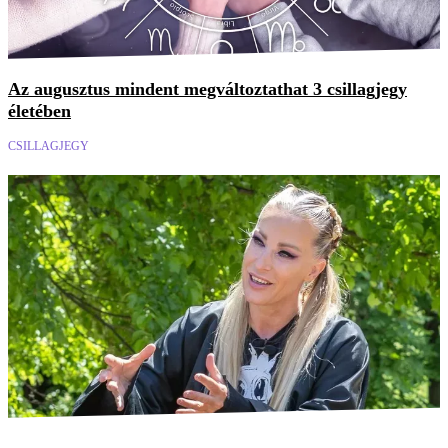
Az augusztus mindent megváltoztathat 3 csillagjegy
életében
CSILLAGJEGY