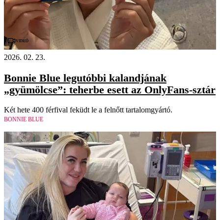
Videó
2026. 02. 23.
Bonnie Blue legutóbbi kalandjának
„gyümölcse”: teherbe esett az OnlyFans-sztár
Két hete 400 férfival feküdt le a felnőtt tartalomgyártó.
BONNIE BLUE