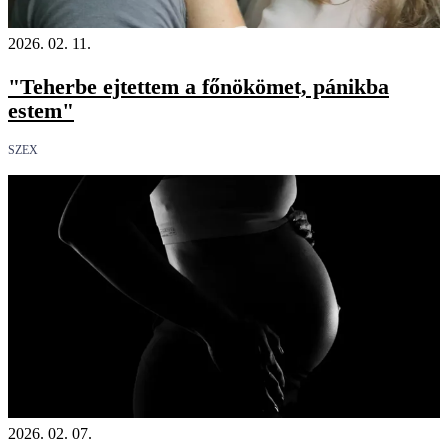
2026. 02. 11.
"Teherbe ejtettem a főnökömet, pánikba
estem"
SZEX
Videó
2026. 02. 07.