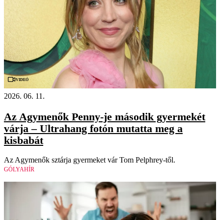
Videó
2026. 06. 11.
Az Agymenők Penny-je második gyermekét
várja – Ultrahang fotón mutatta meg a
kisbabát
Az Agymenők sztárja gyermeket vár Tom Pelphrey-től.
GÓLYAHÍR