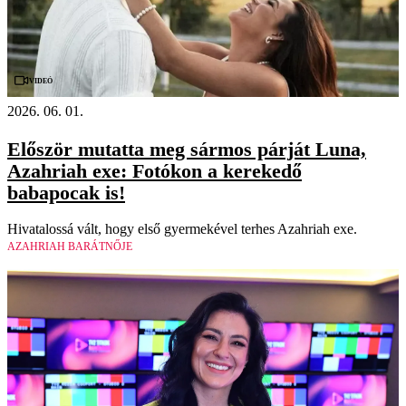
Videó
2026. 06. 01.
Először mutatta meg sármos párját Luna,
Azahriah exe: Fotókon a kerekedő
babapocak is!
Hivatalossá vált, hogy első gyermekével terhes Azahriah exe.
AZAHRIAH BARÁTNŐJE