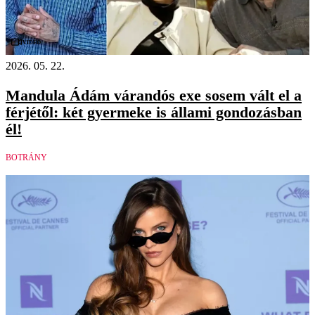
Videó
2026. 05. 22.
Mandula Ádám várandós exe sosem vált el a
férjétől: két gyermeke is állami gondozásban
él!
BOTRÁNY