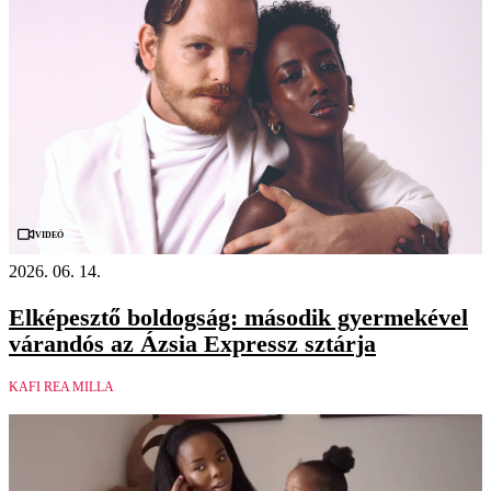
Videó
2026. 06. 14.
Elképesztő boldogság: második gyermekével
várandós az Ázsia Expressz sztárja
KAFI REA MILLA