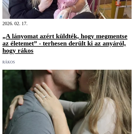
2026. 02. 17.
„A lányomat azért küldték, hogy megmentse
az életemet” - terhesen derült ki az anyáról,
hogy rákos
RÁKOS