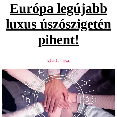
Európa legújabb
luxus úszószigetén
pihent!
GÁSPÁR VIRÁG