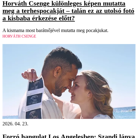
Horváth Csenge különleges képen mutatta
meg a terhespocakját – talán ez az utolsó fotó
a kisbaba érkezése előtt?
A kismama most barátnőjével mutatta meg pocakjukat.
HORVÁTH CSENGE
2026. 04. 23.
Forró hangulat Los Angelesben: Szandi lánya