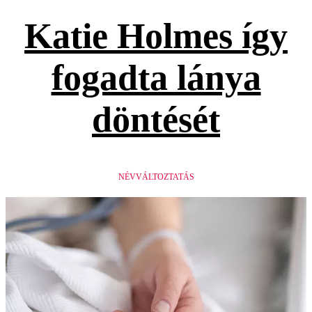
Katie Holmes így
fogadta lánya
döntését
NÉVVÁLTOZTATÁS