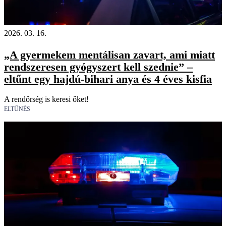
2026. 03. 16.
„A gyermekem mentálisan zavart, ami miatt
rendszeresen gyógyszert kell szednie” –
eltűnt egy hajdú-bihari anya és 4 éves kisfia
A rendőrség is keresi őket!
ELTŰNÉS