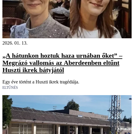
2026. 01. 13.
„A hátunkon hoztuk haza urnában őket” –
Megrázó vallomás az Aberdeenben eltűnt
Huszti ikrek bátyjától
Egy éve történt a Huszti ikrek tragédiája.
ELTŰNÉS