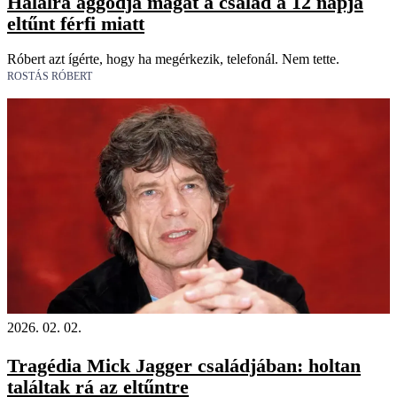
Halálra aggódja magát a család a 12 napja
eltűnt férfi miatt
Róbert azt ígérte, hogy ha megérkezik, telefonál. Nem tette.
ROSTÁS RÓBERT
2026. 02. 02.
Tragédia Mick Jagger családjában: holtan
találtak rá az eltűntre