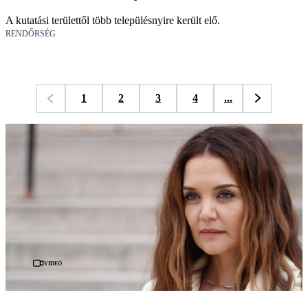
A kutatási területtől több településnyire került elő.
RENDŐRSÉG
1
2
3
4
...
Videó