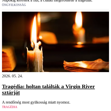
Napokig keresték a fiút, a család megerősítette a tragédiát.
ÖNGYILKOSSÁG
2026. 05. 24.
Tragédia: holtan találták a Virgin River
sztárját
A rendőrség most gyilkosság miatt nyomoz.
TRAGÉDIA