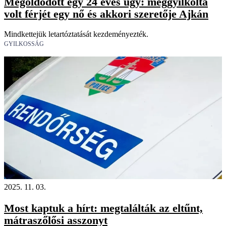
Megoldódott egy 24 éves ügy: meggyilkolta
volt férjét egy nő és akkori szeretője Ajkán
Mindkettejük letartóztatását kezdeményezték.
GYILKOSSÁG
2025. 11. 03.
Most kaptuk a hírt: megtalálták az eltűnt,
mátraszőlősi asszonyt