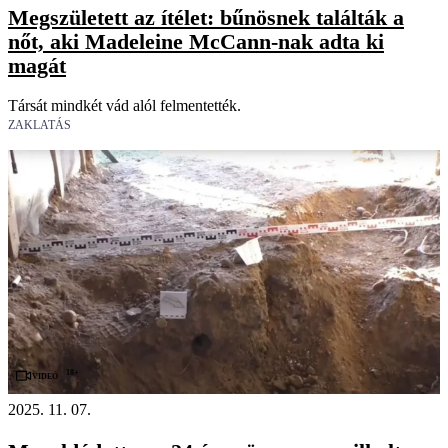
Megszületett az ítélet: bűnösnek találták a
nőt, aki Madeleine McCann-nak adta ki
magát
Társát mindkét vád alól felmentették.
ZAKLATÁS
18+
Videó
2025. 11. 07.