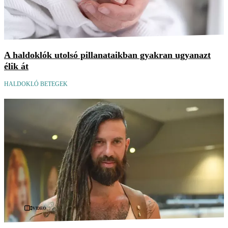
A haldoklók utolsó pillanataikban gyakran ugyanazt
élik át
HALDOKLÓ BETEGEK
Videó