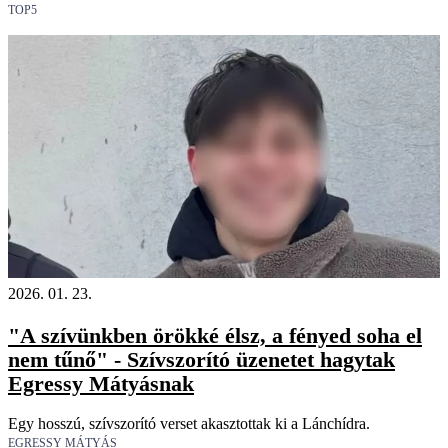
TOP5
2026. 01. 23.
"A szívünkben örökké élsz, a fényed soha el
nem tűnő" - Szívszorító üzenetet hagytak
Egressy Mátyásnak
Egy hosszú, szívszorító verset akasztottak ki a Lánchídra.
EGRESSY MÁTYÁS