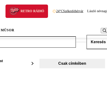
RETRO RÁDIÓ
24°C
Székesfehérvár
László névnap
 MŰSOR
Keresés
nt
Csak címkében