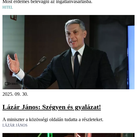
Most érdemes belevágni az ingatlanvásárlásba.
HITEL
Videó
2025. 09. 30.
Lázár János: Szégyen és gyalázat!
A miniszter a közösségi oldalán tudatta a részleteket.
LÁZÁR JÁNOS