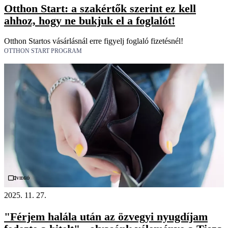
Otthon Start: a szakértők szerint ez kell
ahhoz, hogy ne bukjuk el a foglalót!
Otthon Startos vásárlásnál erre figyelj foglaló fizetésnél!
OTTHON START PROGRAM
Videó
2025. 11. 27.
"Férjem halála után az özvegyi nyugdíjam