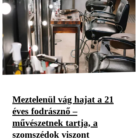
Videó
Meztelenül vág hajat a 21
éves fodrásznő –
művészetnek tartja, a
szomszédok viszont