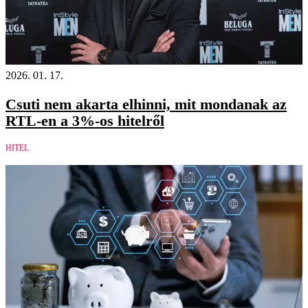
2026. 01. 17.
Csuti nem akarta elhinni, mit mondanak az
RTL-en a 3%-os hitelről
HITEL