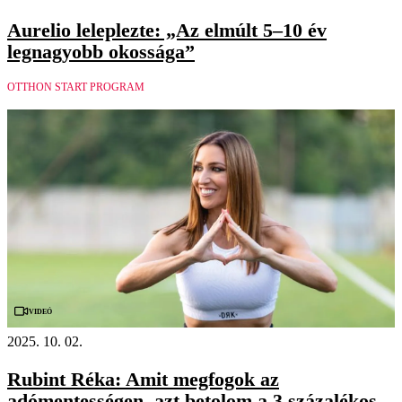
Aurelio leleplezte: „Az elmúlt 5–10 év
legnagyobb okossága”
OTTHON START PROGRAM
Videó
2025. 10. 02.
Rubint Réka: Amit megfogok az
adómentességen, azt betolom a 3 százalékos