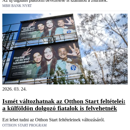
Az új digitális platform bevezetése is számított a zsűrinek.
MBH BANK NYRT
Videó
2026. 03. 24.
Ismét változhatnak az Otthon Start feltételei:
a külföldön dolgozó fiatalok is felvehetnék
Ezt lehet tudni az Otthon Start feltételeinek változásáról.
OTTHON START PROGRAM