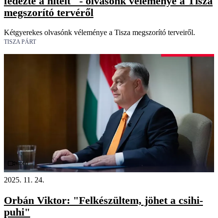
fedezte a hitelt" - olvasónk véleménye a Tisza
megszorító tervéről
Kétgyerekes olvasónk véleménye a Tisza megszorító terveiről.
TISZA PÁRT
Videó
2025. 11. 24.
Orbán Viktor: "Felkészültem, jöhet a csihi-
puhi"