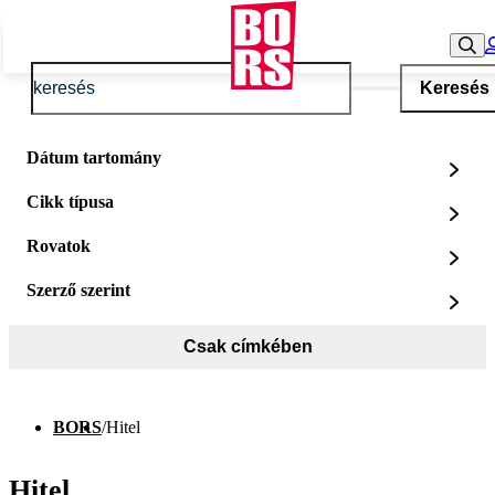
Keresés
Dátum tartomány
Cikk típusa
Rovatok
Szerző szerint
Csak címkében
BORS
/
Hitel
Hitel