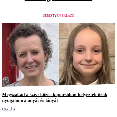
SEBESTYÉN BALÁZS
Megszakad a szív: közös koporsóban helyezték örök
nyugalomra anyát és lányát
CSALÁD