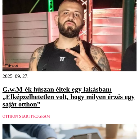
Videó
2025. 09. 27.
G.w.M-ék húszan éltek egy lakásban:
„Elképzelhetetlen volt, hogy milyen érzés egy
saját otthon”
OTTHON START PROGRAM