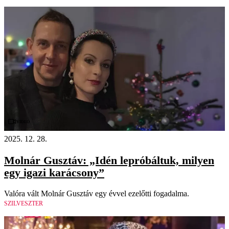
Videó
2025. 12. 28.
Molnár Gusztáv: „Idén lepróbáltuk, milyen
egy igazi karácsony”
Valóra vált Molnár Gusztáv egy évvel ezelőtti fogadalma.
SZILVESZTER