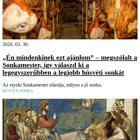
Videó
2026. 03. 30.
„Én mindenkinek ezt ajánlom” – megszólalt a
Sonkamester, így válaszd ki a
legegyszerűbben a legjobb húsvéti sonkát
Az etyeki Sonkamester elárulja, milyen a jó sonka.
HÚSVÉTI SONKA