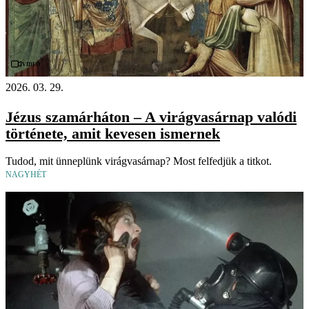
Videó
2026. 03. 29.
Jézus szamárháton – A virágvasárnap valódi
története, amit kevesen ismernek
Tudod, mit ünneplünk virágvasárnap? Most felfedjük a titkot.
NAGYHÉT