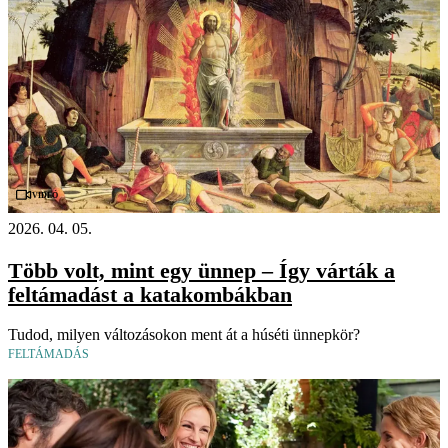
Videó
2026. 04. 05.
Több volt, mint egy ünnep – Így várták a
feltámadást a katakombákban
Tudod, milyen változásokon ment át a húséti ünnepkör?
FELTÁMADÁS