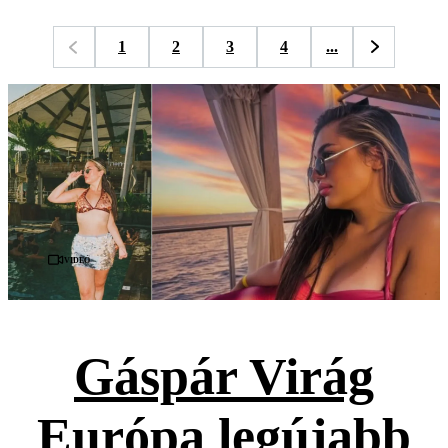
1
2
3
4
...
Videó
Gáspár Virág
Európa legújabb