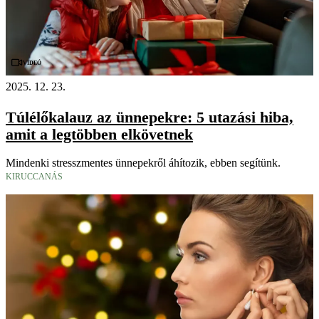
Videó
2025. 12. 23.
Túlélőkalauz az ünnepekre: 5 utazási hiba,
amit a legtöbben elkövetnek
Mindenki stresszmentes ünnepekről áhítozik, ebben segítünk.
KIRUCCANÁS