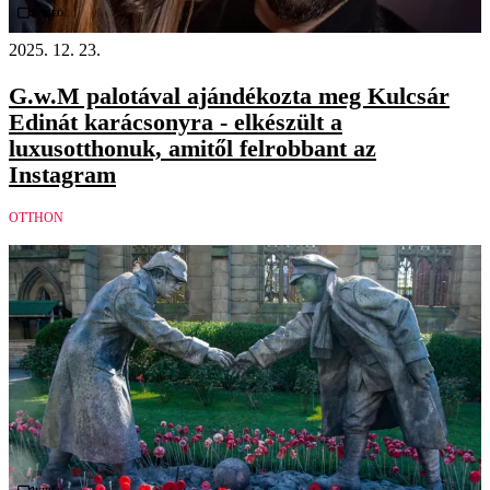
Videó
2025. 12. 23.
G.w.M palotával ajándékozta meg Kulcsár
Edinát karácsonyra - elkészült a
luxusotthonuk, amitől felrobbant az
Instagram
OTTHON