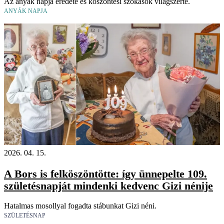
Az anyák napja eredete és köszöntési szokások világszerte.
ANYÁK NAPJA
2026. 04. 15.
A Bors is felköszöntötte: így ünnepelte 109.
születésnapját mindenki kedvenc Gizi nénije
Hatalmas mosollyal fogadta stábunkat Gizi néni.
SZÜLETÉSNAP