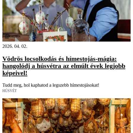
Galéria
2026. 04. 02.
Vödrös locsolkodás és hímestojás-mágia:
hangolódj a húsvétra az elmúlt évek legjobb
képeivel!
Tudd meg, hol kaphatod a legszebb hímestojásokat!
HÚSVÉT