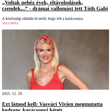
„Voltak nehéz évek, eltávolodások,
csendek...” - drámai vallomást tett Tóth Gabi
A közösségi oldalán írt arról, hogy telt a karácsonya.
VALLOMÁS
2025. 12. 29.
Ezt látnod kell: Vasvári Vivien megmutatta
kedvenc karácsonyi képét