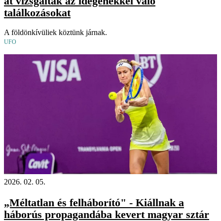
át vizsgálták az idegenekkel való
találkozásokat
A földönkívüliek köztünk járnak.
UFO
2026. 02. 05.
„Méltatlan és felháborító" - Kiállnak a
háborús propagandába kevert magyar sztár