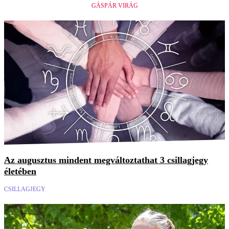
GÁSPÁR VIRÁG
Az augusztus mindent megváltoztathat 3 csillagjegy
életében
CSILLAGJEGY