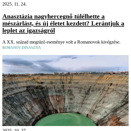
2025. 11. 24.
Anasztázia nagyhercegnő túlélhette a
mészárlást, és új életet kezdett? Lerántjuk a
leplet az igazságról
A XX. század megrázó eseménye volt a Romanovok kivégzése.
ROMANOV-DINASZTIA
2025. 10. 27.