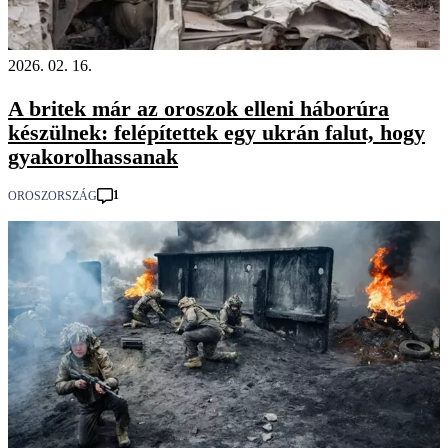
2026. 02. 16.
A britek már az oroszok elleni háborúra
készülnek: felépítettek egy ukrán falut, hogy
gyakorolhassanak
1
OROSZORSZÁG