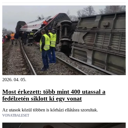
2026. 04. 05.
Most érkezett: több mint 400 utassal a
fedélzetén siklott ki egy vonat
Az utasok közül többen is kórházi ellátásra szorultak.
VONATBALESET