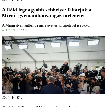
A Föld legnagyobb sebhelye: feltárjuk a
Mirnij-gyémántbánya igaz történetét
A Mirnij-gyémántbánya méretével és történetével is sokkol.
GYÉMÁNTBÁNYA
2025. 10. 01.