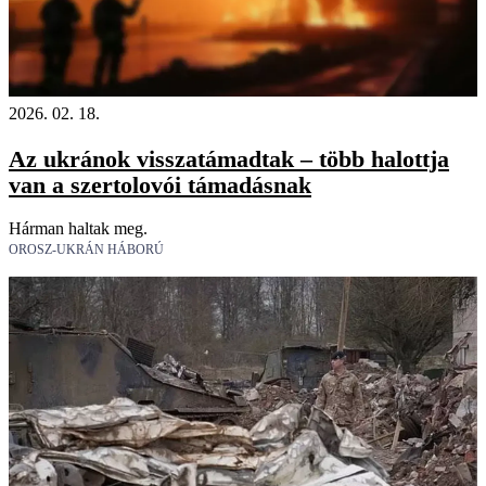
2026. 02. 18.
Az ukránok visszatámadtak – több halottja
van a szertolovói támadásnak
Hárman haltak meg.
OROSZ-UKRÁN HÁBORÚ