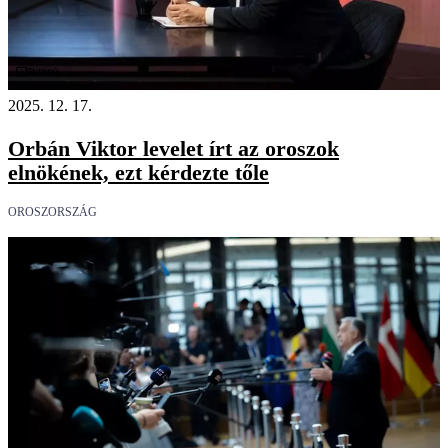
Videó
2025. 12. 17.
Orbán Viktor levelet írt az oroszok
elnökének, ezt kérdezte tőle
OROSZORSZÁG