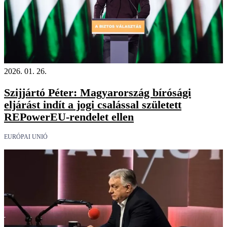
2026. 01. 26.
Szijjártó Péter: Magyarország bírósági
eljárást indít a jogi csalással született
REPowerEU-rendelet ellen
EURÓPAI UNIÓ