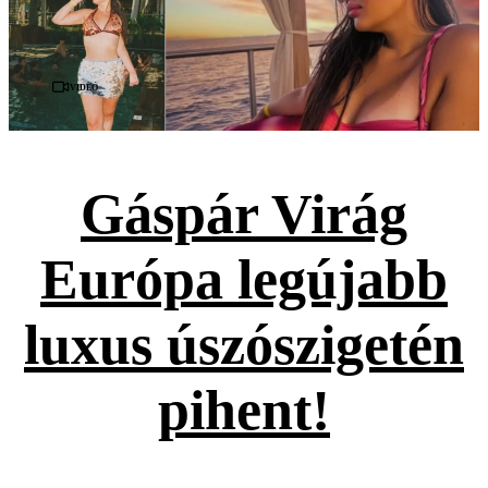
Videó
Gáspár Virág
Európa legújabb
luxus úszószigetén
pihent!