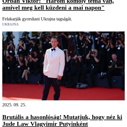
Orbán Viktor: "Három komoly téma van,
amivel meg kell küzdeni a mai napon"
Felakarják gyorsítani Ukrajna tagságát.
UKRAJNA
2025. 09. 25.
Brutális a hasonlóság! Mutatjuk, hogy néz ki
Jude Law Vlagyimir Putyinként