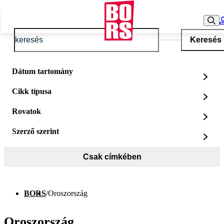
Keresés
Dátum tartomány
Cikk típusa
Rovatok
Szerző szerint
Csak címkében
BORS
/
Oroszország
Oroszország