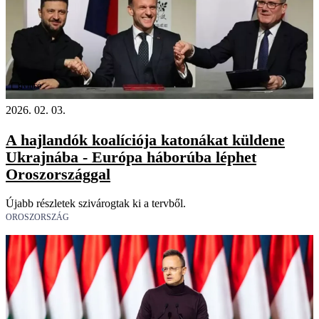
Videó
2026. 02. 03.
A hajlandók koalíciója katonákat küldene
Ukrajnába - Európa háborúba léphet
Oroszországgal
Újabb részletek szivárogtak ki a tervből.
OROSZORSZÁG