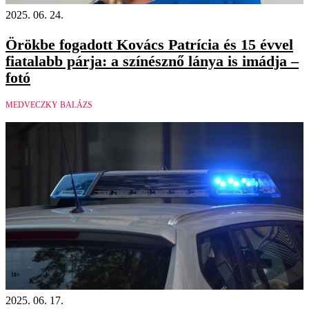
2025. 06. 24.
Örökbe fogadott Kovács Patrícia és 15 évvel
fiatalabb párja: a színésznő lánya is imádja –
fotó
MEDVECZKY BALÁZS
18+
2025. 06. 17.