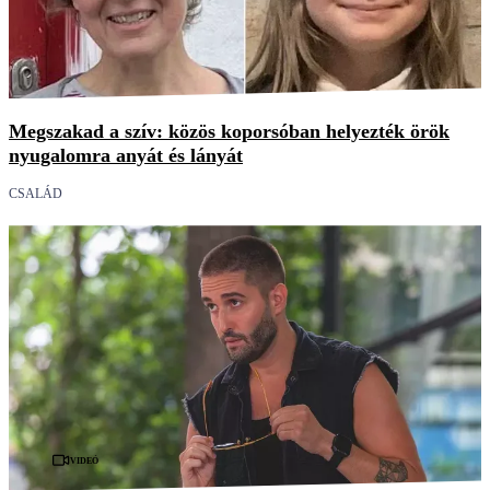
Megszakad a szív: közös koporsóban helyezték örök
nyugalomra anyát és lányát
CSALÁD
Videó