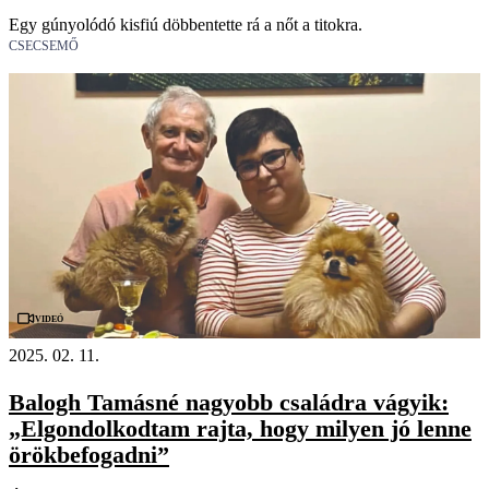
Egy gúnyolódó kisfiú döbbentette rá a nőt a titokra.
CSECSEMŐ
Videó
2025. 02. 11.
Balogh Tamásné nagyobb családra vágyik:
„Elgondolkodtam rajta, hogy milyen jó lenne
örökbefogadni”