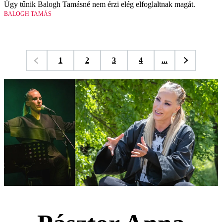
Úgy tűnik Balogh Tamásné nem érzi elég elfoglaltnak magát.
BALOGH TAMÁS
1
2
3
4
...