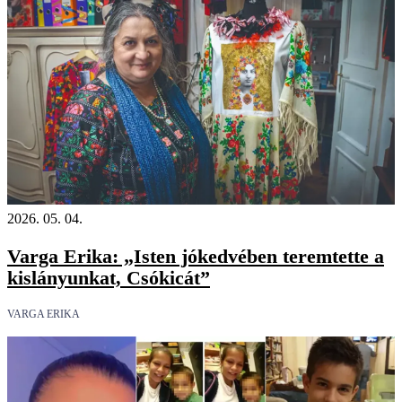
2026. 05. 04.
Varga Erika: „Isten jókedvében teremtette a
kislányunkat, Csókicát”
VARGA ERIKA