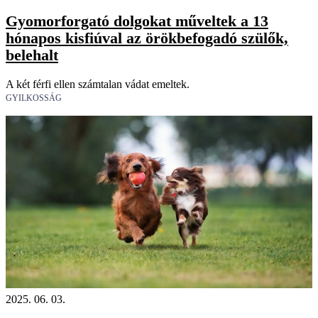
Gyomorforgató dolgokat műveltek a 13
hónapos kisfiúval az örökbefogadó szülők,
belehalt
A két férfi ellen számtalan vádat emeltek.
GYILKOSSÁG
2025. 06. 03.