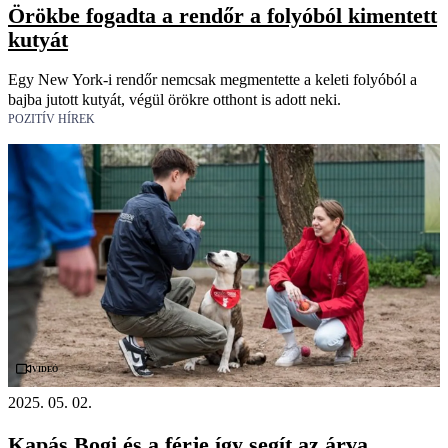
Örökbe fogadta a rendőr a folyóból kimentett
kutyát
Egy New York-i rendőr nemcsak megmentette a keleti folyóból a
bajba jutott kutyát, végül örökre otthont is adott neki.
POZITÍV HÍREK
Videó
2025. 05. 02.
Kapás Bogi és a férje így segít az árva