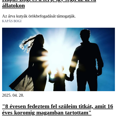
állatokon
Az árva kutyák örökbefogadását támogatják.
KAPÁS BOGI
2025. 04. 28.
"8 évesen fedeztem fel szüleim titkát, amit 16
éves koromig magamban tartottam"