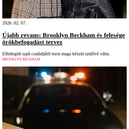
2026. 02. 07.
Újabb revans: Brooklyn Beckham és felesége
örökbefogadást tervez
Elhidegült saját családjától most maga készül szülővé válni.
BROOKLYN BECKHAM