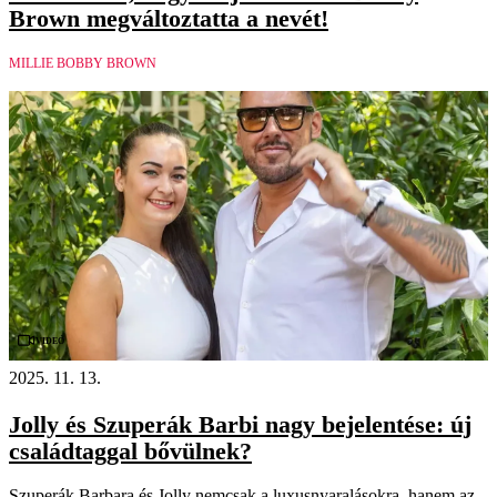
Brown megváltoztatta a nevét!
MILLIE BOBBY BROWN
Videó
2025. 11. 13.
Jolly és Szuperák Barbi nagy bejelentése: új
családtaggal bővülnek?
Szuperák Barbara és Jolly nemcsak a luxusnyaralásokra, hanem az