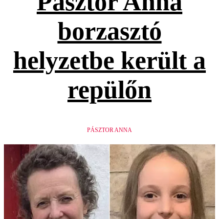
Pásztor Anna
borzasztó
helyzetbe került a
repülőn
PÁSZTOR ANNA