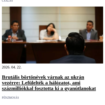
CSALÁS
2026. 04. 22.
Brutális börtönévek várnak az ukrán
vezérre: Lefülelték a hálózatot, ami
százmilliókkal fosztotta ki a gyanútlanokat
PÉNZMOSÁS