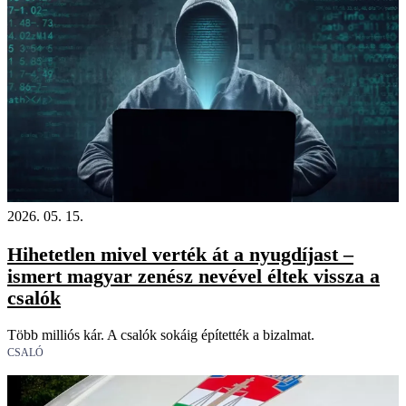
2026. 05. 15.
Hihetetlen mivel verték át a nyugdíjast –
ismert magyar zenész nevével éltek vissza a
csalók
Több milliós kár. A csalók sokáig építették a bizalmat.
CSALÓ