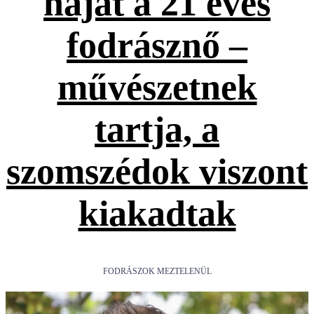
hajat a 21 éves
fodrásznő –
művészetnek
tartja, a
szomszédok viszont
kiakadtak
FODRÁSZOK MEZTELENÜL