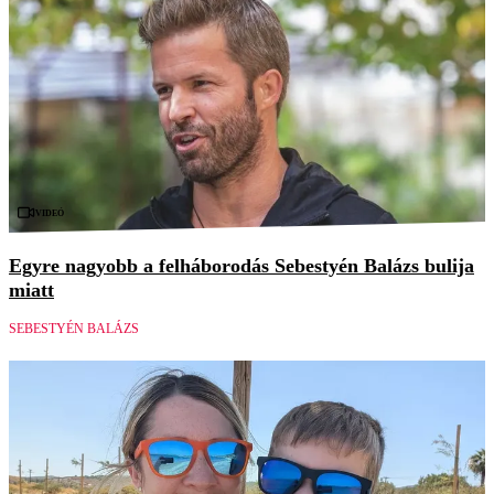
Videó
Egyre nagyobb a felháborodás Sebestyén Balázs bulija
miatt
SEBESTYÉN BALÁZS