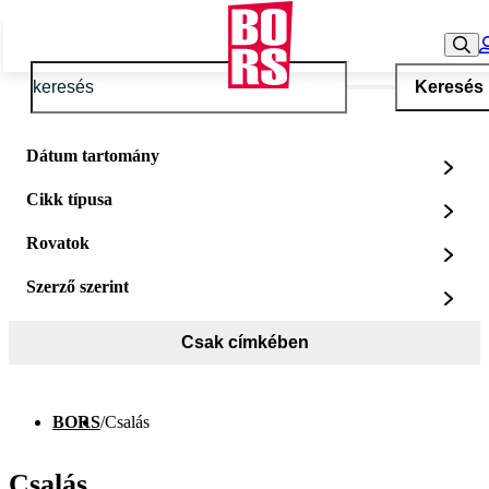
Keresés
Dátum tartomány
Cikk típusa
Rovatok
Szerző szerint
Csak címkében
BORS
/
Csalás
Csalás