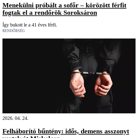
Menekülni próbált a sofőr – körözött férfit
fogtak el a rendőrök Soroksáron
Így bukott le a 41 éves férfi.
RENDŐRSÉG
2026. 04. 24.
Felháborító bűntény: idős, demens asszonyt