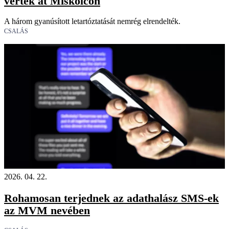
vertek át Miskolcon
A három gyanúsított letartóztatását nemrég elrendelték.
CSALÁS
2026. 04. 22.
Rohamosan terjednek az adathalász SMS-ek
az MVM nevében