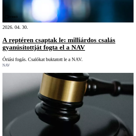
Videó
2026. 04. 30.
A reptéren csaptak le: milliárdos csalás
gyanúsítottját fogta el a NAV
Óriási fogás. Csalókat buktatott le a NAV.
NAV