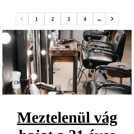
1
2
3
4
...
Videó
Meztelenül vág