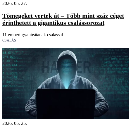
2026. 05. 27.
Tömegeket vertek át – Több mint száz céget
érinthetett a gigantikus csalássorozat
11 embert gyanúsítanak csalással.
CSALÁS
2026. 05. 25.