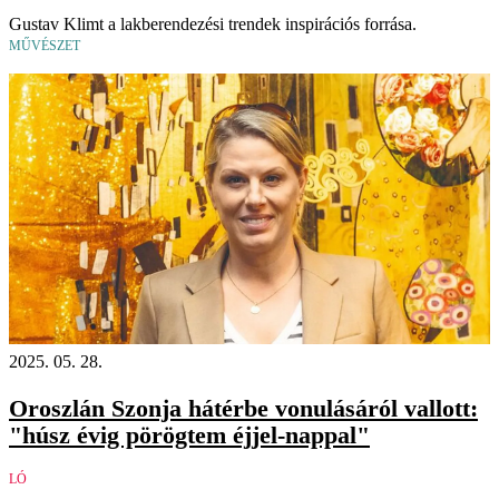
Gustav Klimt a lakberendezési trendek inspirációs forrása.
MŰVÉSZET
2025. 05. 28.
Oroszlán Szonja hátérbe vonulásáról vallott:
"húsz évig pörögtem éjjel-nappal"
LÓ