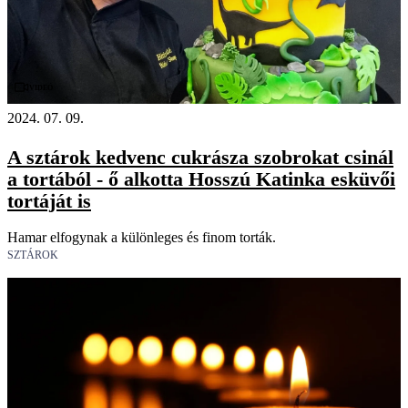
Videó
2024. 07. 09.
A sztárok kedvenc cukrásza szobrokat csinál
a tortából - ő alkotta Hosszú Katinka esküvői
tortáját is
Hamar elfogynak a különleges és finom torták.
SZTÁROK