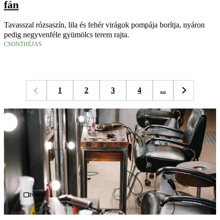
fán
Tavasszal rózsaszín, lila és fehér virágok pompája borítja, nyáron
pedig negyvenféle gyümölcs terem rajta.
CSONTHÉJAS
1
2
3
4
...
Videó