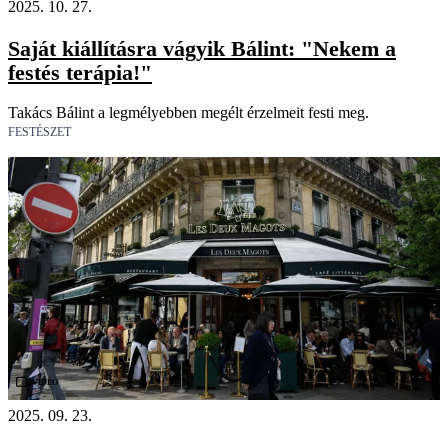
2025. 10. 27.
Saját kiállításra vágyik Bálint: "Nekem a
festés terápia!"
Takács Bálint a legmélyebben megélt érzelmeit festi meg.
FESTÉSZET
Videó
2025. 09. 23.