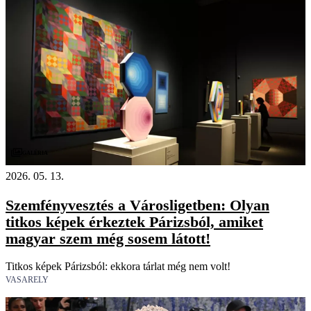
Galéria
2026. 05. 13.
Szemfényvesztés a Városligetben: Olyan
titkos képek érkeztek Párizsból, amiket
magyar szem még sosem látott!
Titkos képek Párizsból: ekkora tárlat még nem volt!
VASARELY