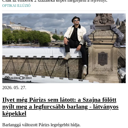
Csak az emberek 2 százaléka képes megfejteni a rejtvényt.
OPTIKAI ILLÚZIÓ
Videó
Galéria
2026. 05. 27.
Ilyet még Párizs sem látott: a Szajna fölött
nyílt meg a legfurcsább barlang - látványos
képekkel
Barlanggá változott Párizs legrégebbi hídja.