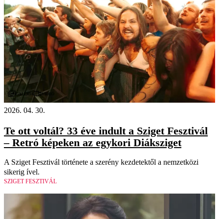
Videó
Galéria
2026. 04. 30.
Te ott voltál? 33 éve indult a Sziget Fesztivál
– Retró képeken az egykori Diáksziget
A Sziget Fesztivál története a szerény kezdetektől a nemzetközi
sikerig ível.
SZIGET FESZTIVÁL