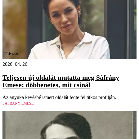
Videó
2026. 04. 26.
Teljesen új oldalát mutatta meg Sáfrány
Emese: döbbenetes, mit csinál
Az anyuka kevésbé ismert oldalát fedte fel titkos profilján.
SÁFRÁNY EMESE