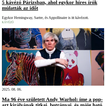
5 kávézó Párizsban, ahol egykor híres írók
múlatták az időt
Egykor Hemingway, Sartre, és Appollinaire is itt kávézott.
KÁVÉZÓ
Videó
2025. 08. 06.
Ma 96 éve született Andy Warhol: íme a pop-
art királyának titkai, botrányai, és máig ható