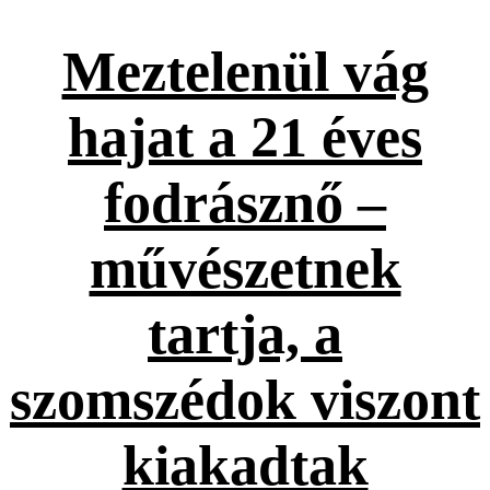
Meztelenül vág
hajat a 21 éves
fodrásznő –
művészetnek
tartja, a
szomszédok viszont
kiakadtak