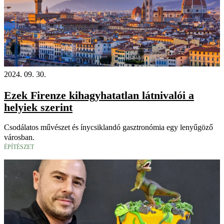
2024. 09. 30.
Ezek Firenze kihagyhatatlan látnivalói a
helyiek szerint
Csodálatos művészet és ínycsiklandó gasztronómia egy lenyűgöző
városban.
ÉPÍTÉSZET