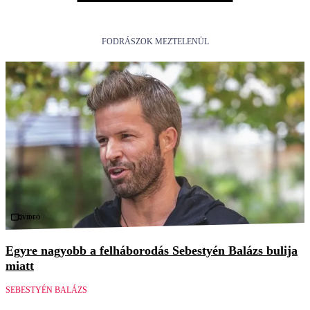
FODRÁSZOK MEZTELENÜL
Videó
Egyre nagyobb a felháborodás Sebestyén Balázs bulija
miatt
SEBESTYÉN BALÁZS