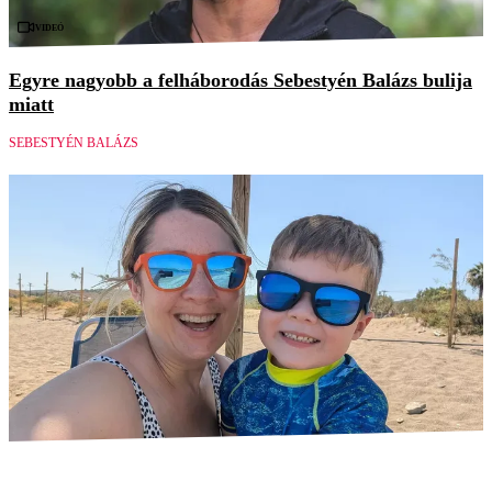
Videó
Egyre nagyobb a felháborodás Sebestyén Balázs bulija
miatt
SEBESTYÉN BALÁZS