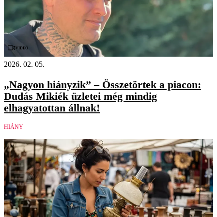
Videó
2026. 02. 05.
„Nagyon hiányzik” – Összetörtek a piacon:
Dudás Mikiék üzletei még mindig
elhagyatottan állnak!
HIÁNY