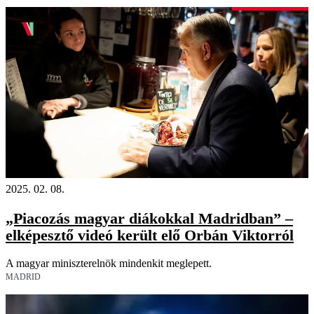
Videó
2025. 02. 08.
„Piacozás magyar diákokkal Madridban” –
elképesztő videó került elő Orbán Viktorról
A magyar miniszterelnök mindenkit meglepett.
MADRID