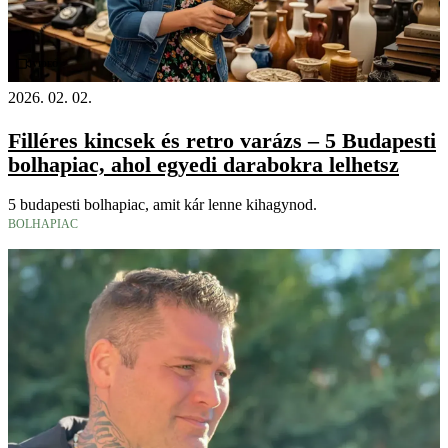
Videó
2026. 02. 02.
Filléres kincsek és retro varázs – 5 Budapesti
bolhapiac, ahol egyedi darabokra lelhetsz
5 budapesti bolhapiac, amit kár lenne kihagynod.
BOLHAPIAC