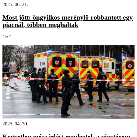
2025. 06. 21.
Most jött: öngyilkos merénylő robbantott egy
piacnál, többen meghaltak
PIAC
2025. 04. 30.
Kegyetlen mészárlást rendeztek a piactéren: