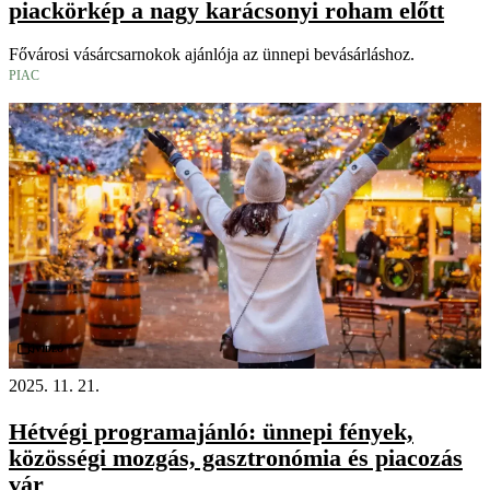
piackörkép a nagy karácsonyi roham előtt
Fővárosi vásárcsarnokok ajánlója az ünnepi bevásárláshoz.
PIAC
Videó
2025. 11. 21.
Hétvégi programajánló: ünnepi fények,
közösségi mozgás, gasztronómia és piacozás
vár