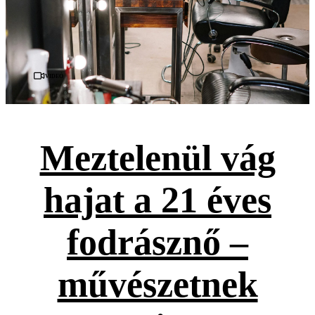
Videó
Meztelenül vág
hajat a 21 éves
fodrásznő –
művészetnek