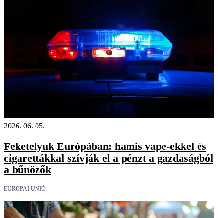
Videó
2026. 06. 05.
Feketelyuk Európában: hamis vape-ekkel és
cigarettákkal szívják el a pénzt a gazdaságból
a bűnözők
EURÓPAI UNIÓ