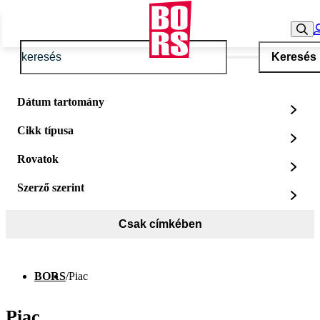
Keresés
Dátum tartomány
Cikk típusa
Rovatok
Szerző szerint
Csak címkében
BORS
/
Piac
Piac