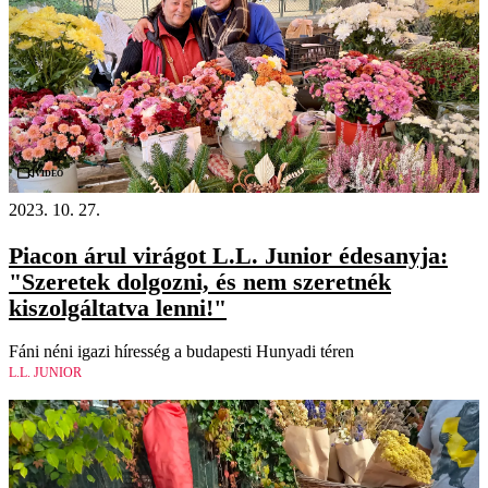
Videó
2023. 10. 27.
Piacon árul virágot L.L. Junior édesanyja:
"Szeretek dolgozni, és nem szeretnék
kiszolgáltatva lenni!"
Fáni néni igazi híresség a budapesti Hunyadi téren
L.L. JUNIOR