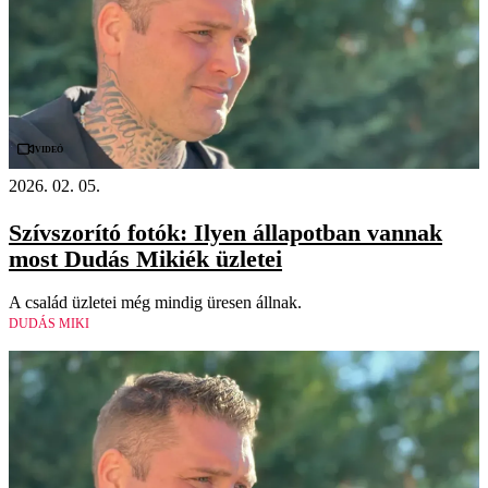
Videó
2026. 02. 05.
Szívszorító fotók: Ilyen állapotban vannak
most Dudás Mikiék üzletei
A család üzletei még mindig üresen állnak.
DUDÁS MIKI