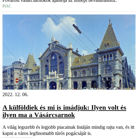
Fővárosi vásárcsarnokok ajánlója az ünnepi bevásárláshoz.
PIAC
2022. 12. 06.
A külföldiek és mi is imádjuk: Ilyen volt és
ilyen ma a Vásárcsarnok
A világ legszebb és legjobb piacainak listáján mindig rajta van, és itt
kapni a város legfinomabb túrós pogácsáját is.