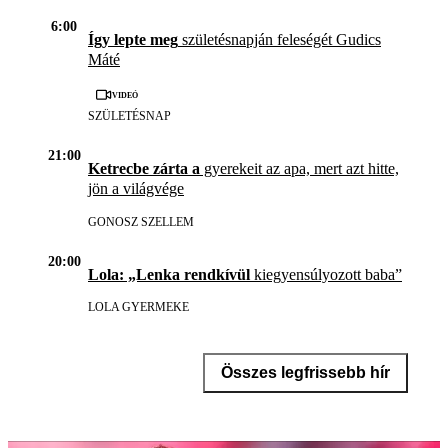
6:00
Így lepte meg
születésnapján feleségét Gudics
Máté
Videó
SZÜLETÉSNAP
21:00
Ketrecbe zárta a
gyerekeit az apa, mert azt hitte,
jön a világvége
GONOSZ SZELLEM
20:00
Lola: „Lenka rendkívül
kiegyensúlyozott baba”
LOLA GYERMEKE
Összes legfrissebb hír