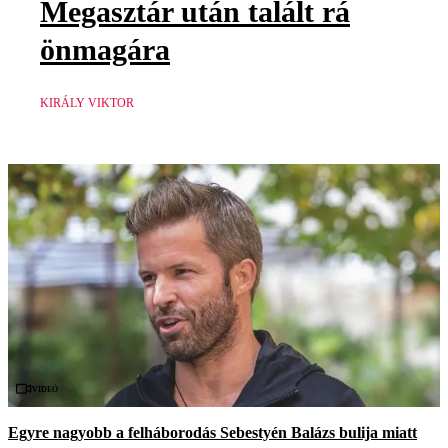
Megasztár után talált rá
önmagára
KIRÁLY VIKTOR
Videó
Egyre nagyobb a felháborodás Sebestyén Balázs bulija miatt