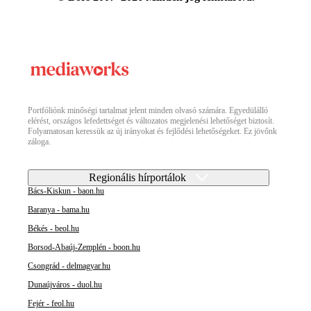
Portfóliónk minőségi tartalmat jelent minden olvasó számára. Egyedülálló
elérést, országos lefedettséget és változatos megjelenési lehetőséget biztosít.
Folyamatosan keressük az új irányokat és fejlődési lehetőségeket. Ez jövőnk
záloga.
Regionális hírportálok
Bács-Kiskun - baon.hu
Baranya - bama.hu
Békés - beol.hu
Borsod-Abaúj-Zemplén - boon.hu
Csongrád - delmagyar.hu
Dunaújváros - duol.hu
Fejér - feol.hu