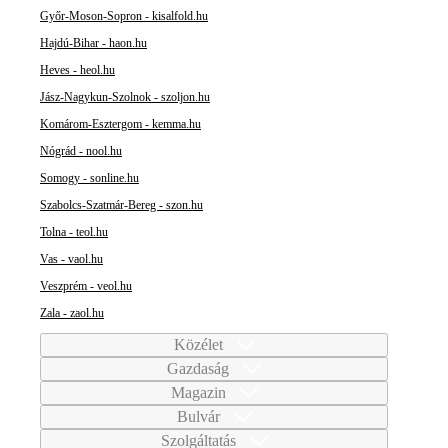
Győr-Moson-Sopron - kisalfold.hu
Hajdú-Bihar - haon.hu
Heves - heol.hu
Jász-Nagykun-Szolnok - szoljon.hu
Komárom-Esztergom - kemma.hu
Nógrád - nool.hu
Somogy - sonline.hu
Szabolcs-Szatmár-Bereg - szon.hu
Tolna - teol.hu
Vas - vaol.hu
Veszprém - veol.hu
Zala - zaol.hu
Közélet
Gazdaság
Magazin
Bulvár
Szolgáltatás