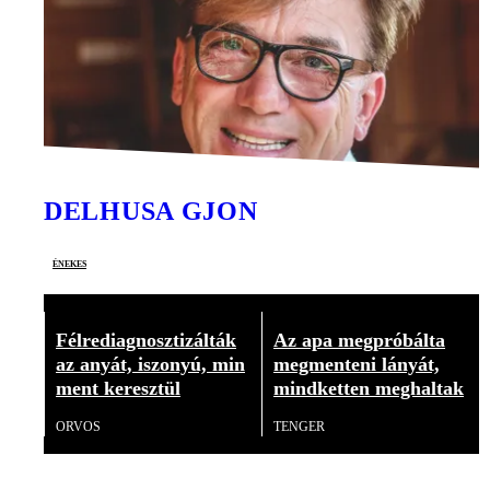
DELHUSA GJON
énekes
Félrediagnosztizálták
Az apa megpróbálta
az anyát, iszonyú, min
megmenteni lányát,
ment keresztül
mindketten meghaltak
ORVOS
TENGER