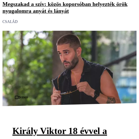
Megszakad a szív: közös koporsóban helyezték örök
nyugalomra anyát és lányát
CSALÁD
Videó
Király Viktor 18 évvel a