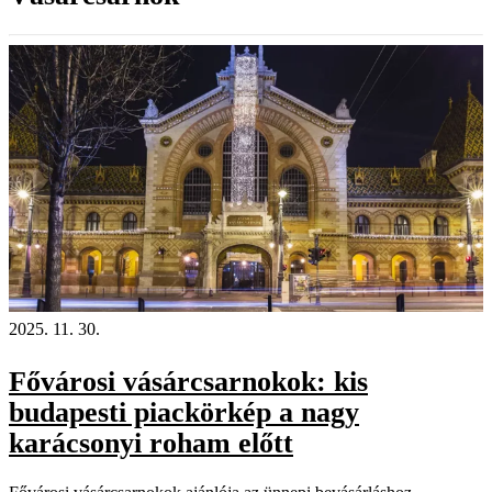
2025. 11. 30.
Fővárosi vásárcsarnokok: kis
budapesti piackörkép a nagy
karácsonyi roham előtt