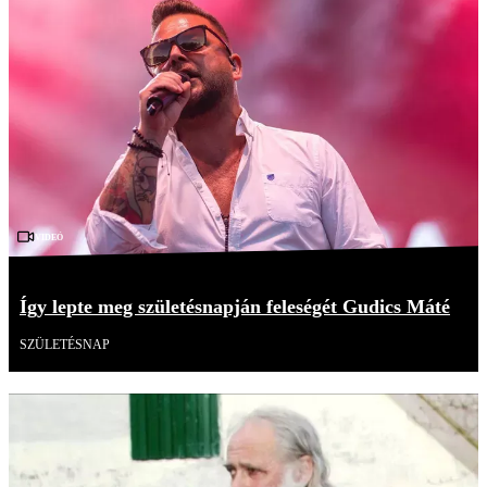
Videó
Így lepte meg születésnapján feleségét Gudics Máté
SZÜLETÉSNAP