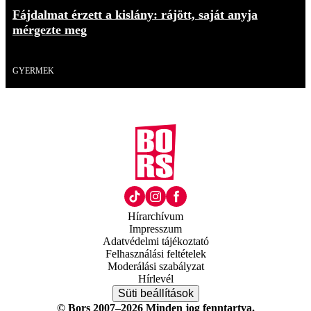
Fájdalmat érzett a kislány: rájött, saját anyja
mérgezte meg
18+
GYERMEK
Hírarchívum
Impresszum
Adatvédelmi tájékoztató
Felhasználási feltételek
Moderálási szabályzat
Hírlevél
Süti beállítások
© Bors 2007–2026 Minden jog fenntartva.