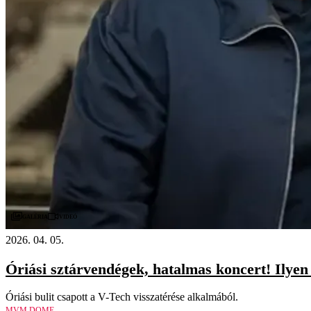
Videó
Galéria
2026. 04. 05.
Óriási sztárvendégek, hatalmas koncert! Ilyen 
Óriási bulit csapott a V-Tech visszatérése alkalmából.
MVM DOME