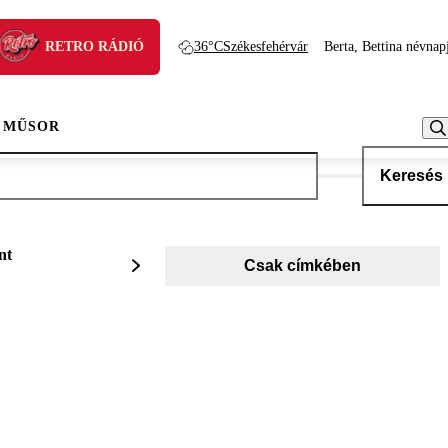
RETRO RÁDIÓ
36°C
Székesfehérvár
Berta, Bettina névnap
 MŰSOR
Keresés
nt
Csak címkében