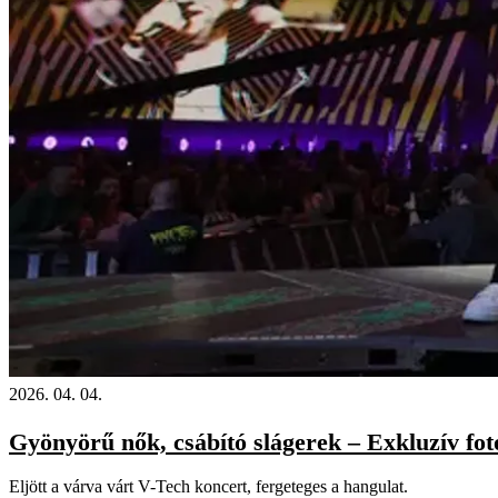
2026. 04. 04.
Gyönyörű nők, csábító slágerek – Exkluzív fo
Eljött a várva várt V-Tech koncert, fergeteges a hangulat.