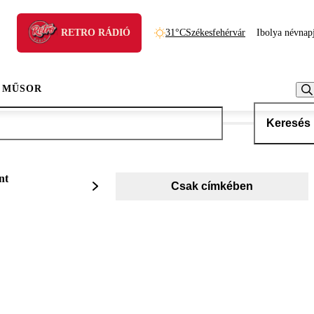
RETRO RÁDIÓ
31°C
Székesfehérvár
Ibolya névnap
 MŰSOR
Keresés
nt
Csak címkében