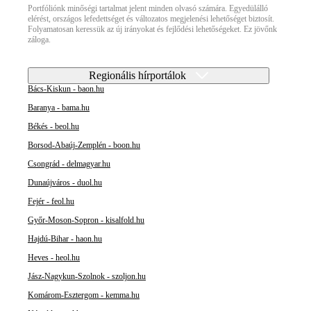
Portfóliónk minőségi tartalmat jelent minden olvasó számára. Egyedülálló
elérést, országos lefedettséget és változatos megjelenési lehetőséget biztosít.
Folyamatosan keressük az új irányokat és fejlődési lehetőségeket. Ez jövőnk
záloga.
Regionális hírportálok
Bács-Kiskun - baon.hu
Baranya - bama.hu
Békés - beol.hu
Borsod-Abaúj-Zemplén - boon.hu
Csongrád - delmagyar.hu
Dunaújváros - duol.hu
Fejér - feol.hu
Győr-Moson-Sopron - kisalfold.hu
Hajdú-Bihar - haon.hu
Heves - heol.hu
Jász-Nagykun-Szolnok - szoljon.hu
Komárom-Esztergom - kemma.hu