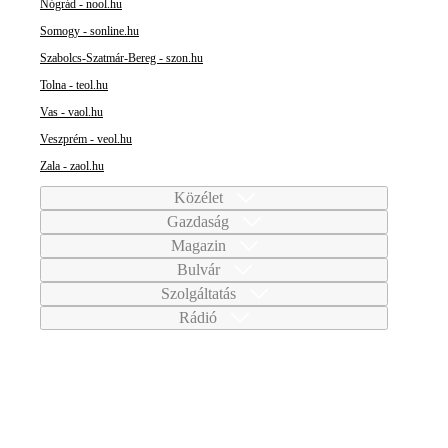
Nógrád - nool.hu
Somogy - sonline.hu
Szabolcs-Szatmár-Bereg - szon.hu
Tolna - teol.hu
Vas - vaol.hu
Veszprém - veol.hu
Zala - zaol.hu
Közélet
Gazdaság
Magazin
Bulvár
Szolgáltatás
Rádió