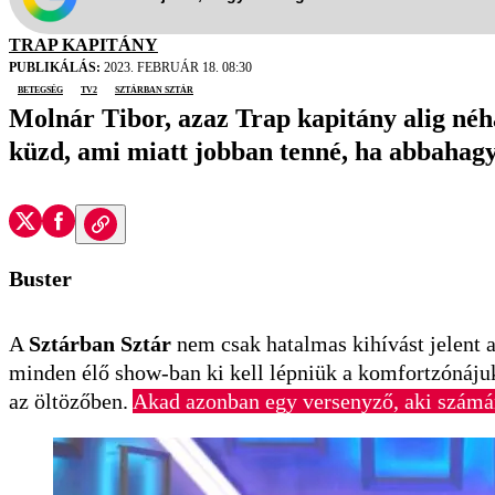
TRAP KAPITÁNY
PUBLIKÁLÁS:
2023. FEBRUÁR 18. 08:30
betegség
TV2
Sztárban sztár
Molnár Tibor, azaz Trap kapitány alig néh
küzd, ami miatt jobban tenné, ha abbahagy
Buster
A
Sztárban Sztár
nem csak hatalmas kihívást jelent 
minden élő show-ban ki kell lépniük a komfortzónájukb
az öltözőben.
Akad azonban egy versenyző, aki számár