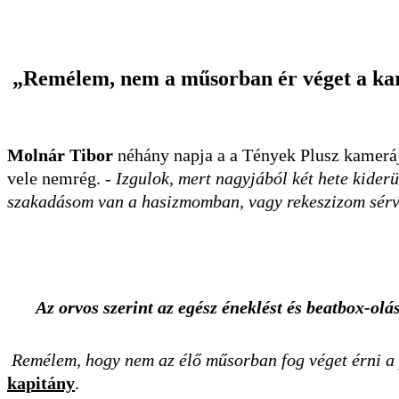
„
Remélem, nem a műsorban ér véget a ka
Molnár Tibor
néhány napja a a Tények Plusz kamerája
vele nemrég. -
Izgulok, mert nagyjából két hete kider
szakadásom van a hasizmomban, vagy rekeszizom sér
Az orvos szerint az egész éneklést és beatbox-ol
Remélem, hogy nem az élő műsorban fog véget érni a
kapitány
.