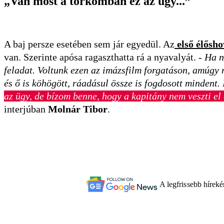
„
Van most a torkomban ez az ügy...”
A baj persze esetében sem jár egyedül. Az
első élősh
van. Szerinte apósa ragaszthatta rá a nyavalyát. -
Ha n
feladat. Voltunk ezen az imázsfilm forgatáson, amúgy n
és ő is köhögött, ráadásul össze is fogdosott mindent. 
az ügy, de bízom benne, hogy a kapitány nem veszti e
interjúban
Molnár Tibor
.
A legfrissebb hírek