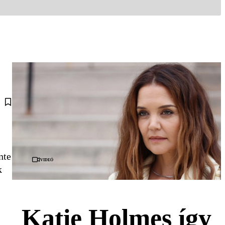
nte
Videó
k
Katie Holmes így