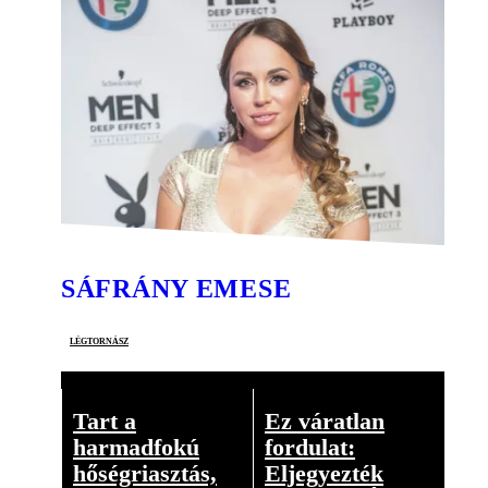
SÁFRÁNY EMESE
légtornász
Tart a
Ez váratlan
harmadfokú
fordulat:
hőségriasztás,
Eljegyezték