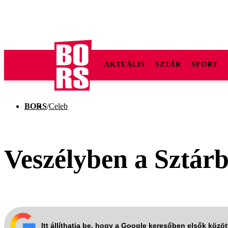
AKTUÁLIS
SZTÁR
SPORT
BORS
/
Celeb
Veszélyben a Sztárb
Itt állíthatja be, hogy a Google keresőben elsők közö