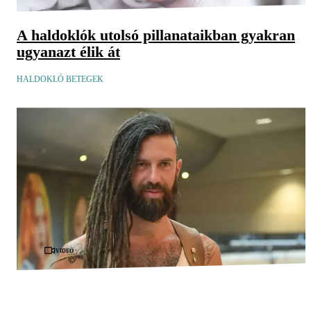
A haldoklók utolsó pillanataikban gyakran
ugyanazt élik át
HALDOKLÓ BETEGEK
Videó