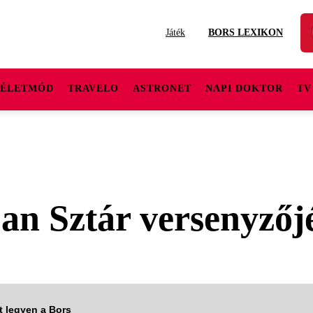
Játék
BORS LEXIKON
ÉLETMÓD
TRAVELO
ASTRONET
NAPI DOKTOR
TV
an Sztár versenyzőj
tt legyen a Bors