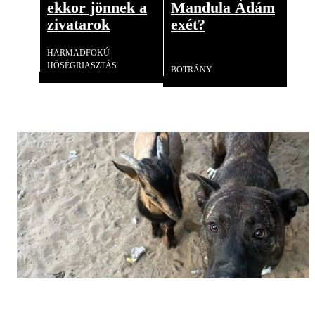
ekkor jönnek a
Mandula Ádám
zivatarok
exét?
HARMADFOKÚ
Videó
HŐSÉGRIASZTÁS
BOTRÁNY