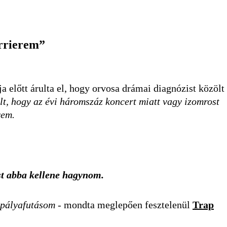
rrierem”
 előtt árulta el, hogy orvosa drámai diagnózist közölt
ült, hogy az évi háromszáz koncert miatt vagy izomrost
vem.
ást abba kellene hagynom.
 pályafutásom
- mondta meglepően fesztelenül
Trap