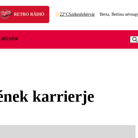
RETRO RÁDIÓ
22°C
Székesfehérvár
Berta, Bettina névnap
 MŰSOR
ének karrierje