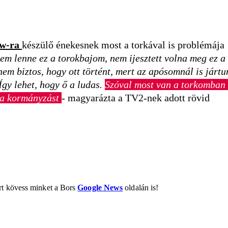
ow-ra
készülő énekesnek most a torkával is problémája
em lenne ez a torokbajom, nem ijesztett volna meg ez a
em biztos, hogy ott történt, mert az apósomnál is jártu
Így lehet, hogy ő a ludas.
Szóval most van a torkomban 
l a kormányzást
- magyarázta a TV2-nek adott rövid
ért kövess minket a Bors
Google News
oldalán is!