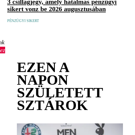
3 csillagjegy, amely hatalmas pénzügyi
sikert vonz be 2026 augusztusában
PÉNZÜGYI SIKERT
nk
ez
EZEN A
NAPON
SZÜLETETT
SZTÁROK