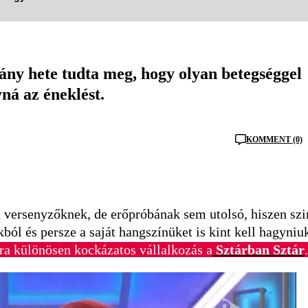
ány hete tudta meg, hogy olyan betegséggel
ná az éneklést.
KOMMENT (0)
a versenyzőknek, de erőpróbának sem utolsó, hiszen szi
ól és persze a saját hangszínüket is kint kell hagyniu
a különösen kockázatos vállalkozás a
Sztárban Sztár
.