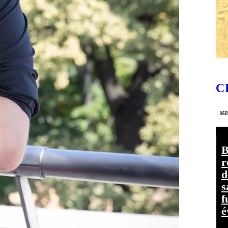
C
szí
B
r
d
s
f
é