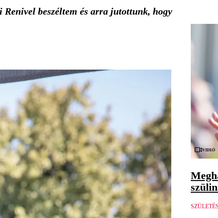
i Renivel
beszéltem és arra jutottunk, hogy
Videó
Megha
szüli
SZÜLETÉ