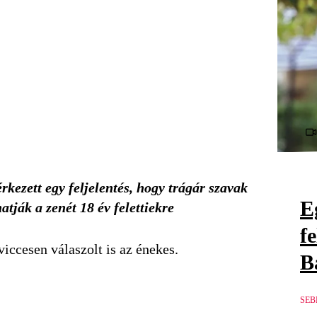
rkezett egy feljelentés, hogy trágár szavak
E
tják a zenét 18 év felettiekre
f
iccesen válaszolt is az énekes.
B
SEB