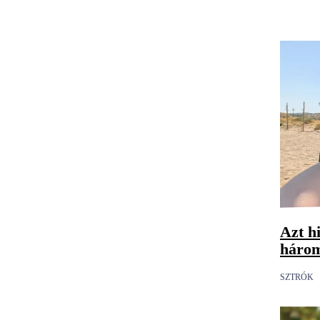
Azt hi
három
SZTRÓK