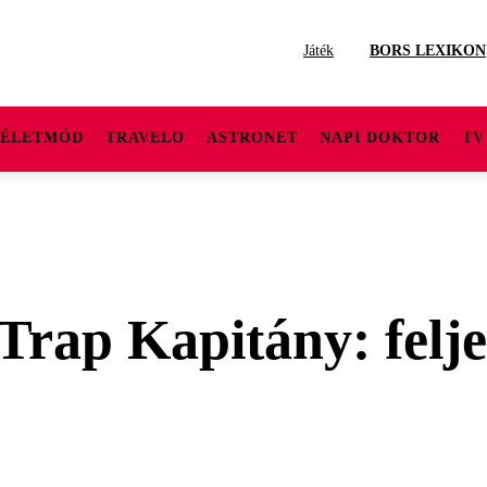
Játék
BORS LEXIKON
ÉLETMÓD
TRAVELO
ASTRONET
NAPI DOKTOR
TV
Trap Kapitány: felje