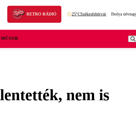
RETRO RÁDIÓ
25°C
Székesfehérvár
Ibolya névnap
 MŰSOR
lentették, nem is