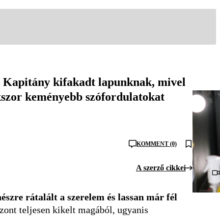
rap Kapitány kifakadt lapunknak, mivel
okszor keményebb szófordulatokat
KOMMENT (0)
A szerző cikkei
észre rátalált a szerelem és lassan már fél
zont teljesen kikelt magából, ugyanis