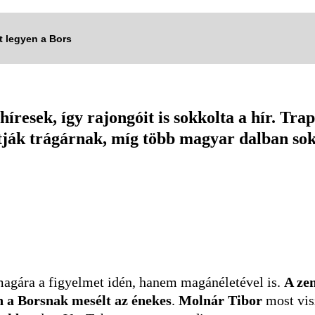
tt legyen a Bors
híresek, így rajongóit is sokkolta a hír. T
artják trágárnak, míg több magyar dalban s
magára a figyelmet idén, hanem magánéletével is.
A zen
n a Borsnak mesélt az énekes
.
Molnár Tibor
most vis