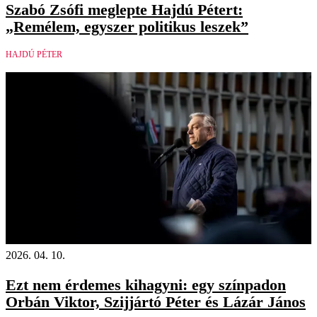
Szabó Zsófi meglepte Hajdú Pétert:
„Remélem, egyszer politikus leszek”
HAJDÚ PÉTER
2026. 04. 10.
Ezt nem érdemes kihagyni: egy színpadon
Orbán Viktor, Szijjártó Péter és Lázár János