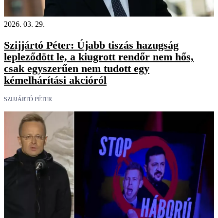
2026. 03. 29.
Szijjártó Péter: Újabb tiszás hazugság
lepleződött le, a kiugrott rendőr nem hős,
csak egyszerűen nem tudott egy
kémelhárítási akcióról
SZIJJÁRTÓ PÉTER