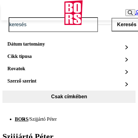
Keresés
Dátum tartomány
Cikk típusa
Rovatok
Szerző szerint
Csak címkében
BORS
/
Szijjártó Péter
Szijjártó Péter