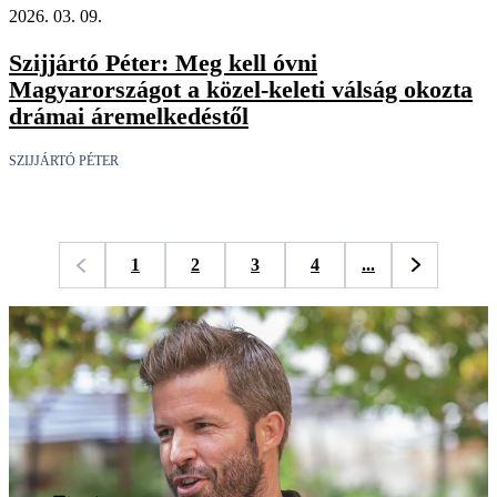
2026. 03. 09.
Szijjártó Péter: Meg kell óvni
Magyarországot a közel-keleti válság okozta
drámai áremelkedéstől
SZIJJÁRTÓ PÉTER
1
2
3
4
...