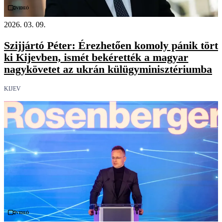
Videó
2026. 03. 09.
Szijjártó Péter: Érezhetően komoly pánik tört
ki Kijevben, ismét bekérették a magyar
nagykövetet az ukrán külügyminisztériumba
KIJEV
Videó