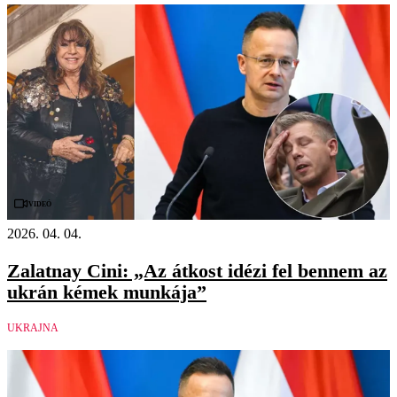
Videó
2026. 04. 04.
Zalatnay Cini: „Az átkost idézi fel bennem az
ukrán kémek munkája”
UKRAJNA