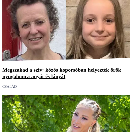
Megszakad a szív: közös koporsóban helyezték örök
nyugalomra anyát és lányát
CSALÁD