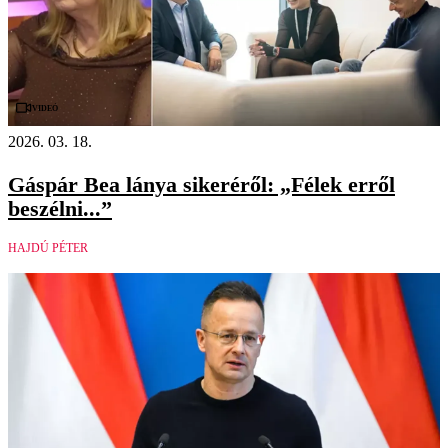
Videó
2026. 03. 18.
Gáspár Bea lánya sikeréről: „Félek erről
beszélni...”
HAJDÚ PÉTER