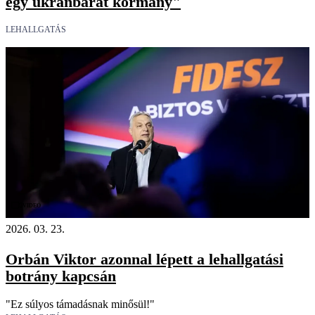
egy ukránbarát kormány"
LEHALLGATÁS
Videó
2026. 03. 23.
Orbán Viktor azonnal lépett a lehallgatási
botrány kapcsán
"Ez súlyos támadásnak minősül!"