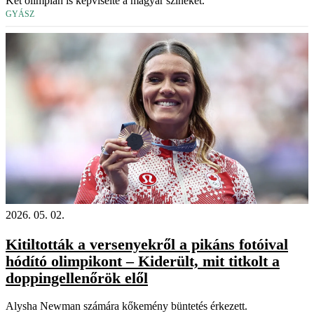
Két olimpián is képviselte a magyar színeket.
GYÁSZ
2026. 05. 02.
Kitiltották a versenyekről a pikáns fotóival
hódító olimpikont – Kiderült, mit titkolt a
doppingellenőrök elől
Alysha Newman számára kőkemény büntetés érkezett.