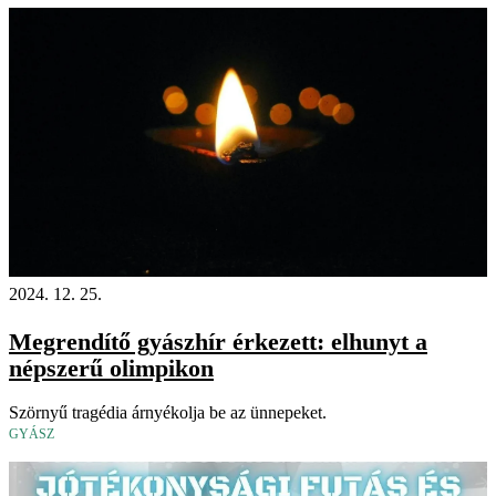
2024. 12. 25.
Megrendítő gyászhír érkezett: elhunyt a
népszerű olimpikon
Szörnyű tragédia árnyékolja be az ünnepeket.
GYÁSZ