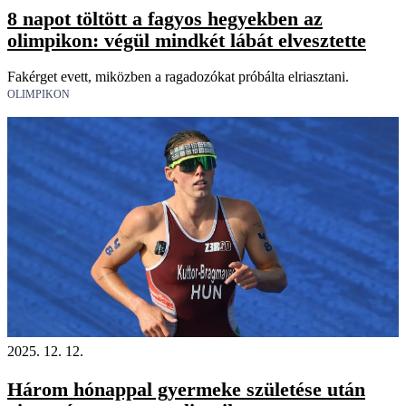
8 napot töltött a fagyos hegyekben az
olimpikon: végül mindkét lábát elvesztette
Fakérget evett, miközben a ragadozókat próbálta elriasztani.
OLIMPIKON
2025. 12. 12.
Három hónappal gyermeke születése után