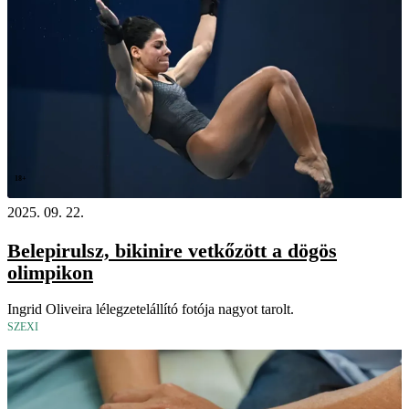
18+
2025. 09. 22.
Belepirulsz, bikinire vetkőzött a dögös
olimpikon
Ingrid Oliveira lélegzetelállító fotója nagyot tarolt.
SZEXI