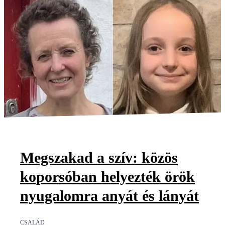
Megszakad a szív: közös
koporsóban helyezték örök
nyugalomra anyát és lányát
CSALÁD