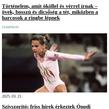
Történelem, amit ököllel és vérrel írnak –
övek, bosszú és dicsőség a tét, miközben a
harcosok a ringbe lépnek
OLIMPIKON
2025. 03. 21.
Szívszorító: friss hírek érkeztek Ónodi