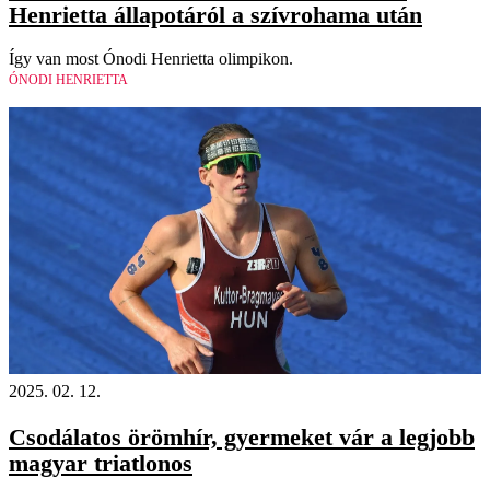
Henrietta állapotáról a szívrohama után
Így van most Ónodi Henrietta olimpikon.
ÓNODI HENRIETTA
2025. 02. 12.
Csodálatos örömhír, gyermeket vár a legjobb
magyar triatlonos