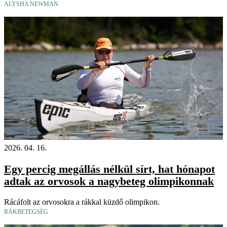
ALYSHA NEWMAN
2026. 04. 16.
Egy percig megállás nélkül sírt, hat hónapot
adtak az orvosok a nagybeteg olimpikonnak
Rácáfolt az orvosokra a rákkal küzdő olimpikon.
RÁKBETEGSÉG