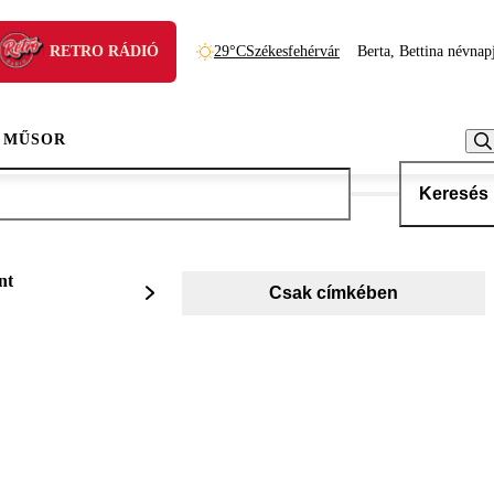
RETRO RÁDIÓ
29°C
Székesfehérvár
Berta, Bettina névnap
 MŰSOR
Keresés
nt
Csak címkében