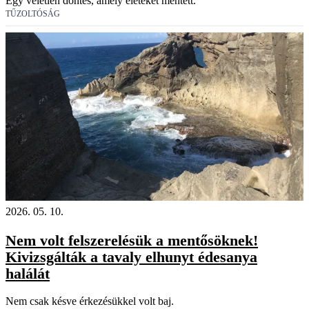
Egy véletlen döntés, amely életeket mentett.
TŰZOLTÓSÁG
2026. 05. 10.
Nem volt felszerelésük a mentősöknek!
Kivizsgálták a tavaly elhunyt édesanya
halálát
Nem csak késve érkezésükkel volt baj.