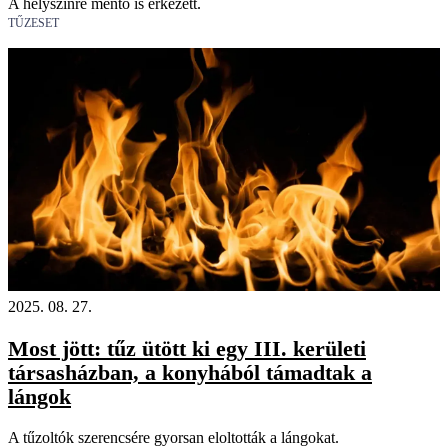
A helyszínre mentő is érkezett.
TŰZESET
2025. 08. 27.
Most jött: tűz ütött ki egy III. kerületi
társasházban, a konyhából támadtak a
lángok
A tűzoltók szerencsére gyorsan eloltották a lángokat.