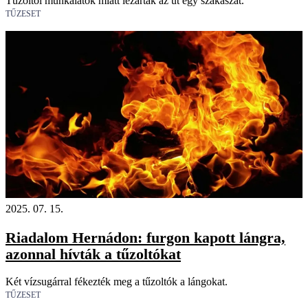
Tűzoltói munkálatok miatt lezárták az út egy szakaszát.
TŰZESET
2025. 07. 15.
Riadalom Hernádon: furgon kapott lángra,
azonnal hívták a tűzoltókat
Két vízsugárral fékezték meg a tűzoltók a lángokat.
TŰZESET