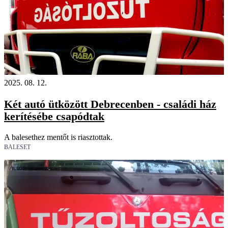
2025. 08. 12.
Két autó ütközött Debrecenben - családi ház
kerítésébe csapódtak
A balesethez mentőt is riasztottak.
BALESET