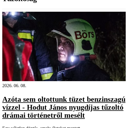
2026. 06. 08.
Azóta sem oltottunk tüzet benzinszagú
vízzel - Hodut János nyugdíjas tűzoltó
drámai történetről mesélt