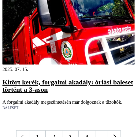
2025. 07. 15.
Kitört kerék, forgalmi akadály: óriási baleset
történt a 3-ason
A forgalmi akadály megszüntetésén már dolgoznak a tűzoltók.
BALESET
1
2
3
4
...