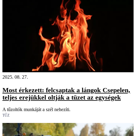
2025. 08. 27.
Most érkezett: felcsaptak a lángok Csepelen,
teljes erejükkel oltják a tüzet az egységek
A tűzoltók munkáját a szél nehezíti.
TŰZ