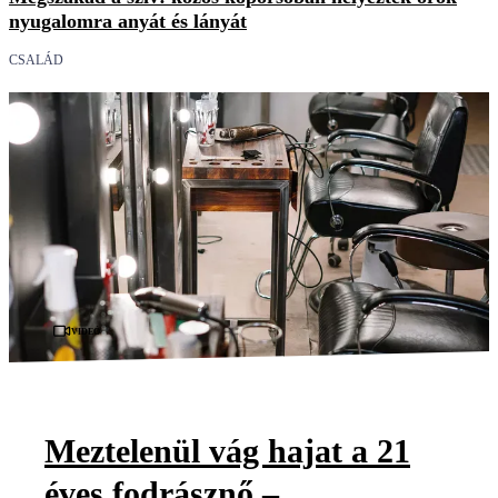
nyugalomra anyát és lányát
CSALÁD
Videó
Meztelenül vág hajat a 21
éves fodrásznő –