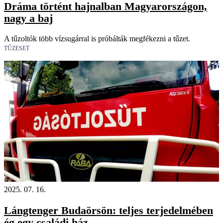
Dráma történt hajnalban Magyarországon,
nagy a baj
A tűzoltók több vízsugárral is próbálták megfékezni a tűzet.
TŰZESET
2025. 07. 16.
Lángtenger Budaörsön: teljes terjedelmében
ég egy családi ház