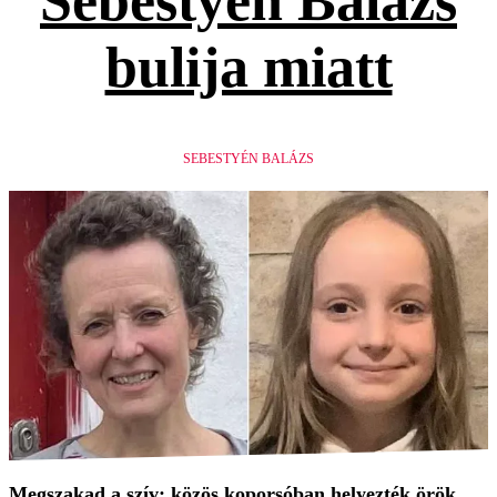
Sebestyén Balázs
bulija miatt
SEBESTYÉN BALÁZS
Megszakad a szív: közös koporsóban helyezték örök