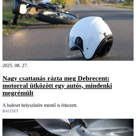
2025. 08. 27.
Nagy csattanás rázta meg Debrecent:
motorral ütközött egy autós, mindenki
megrémült
A baleset helyszínére mentő is érkezett.
BALESET