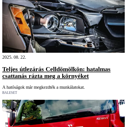
2025. 08. 22.
Teljes útlezárás Celldömölkön: hatalmas
csattanás rázta meg a környéket
A hatóságok már megkezdték a munkálatokat.
BALESET